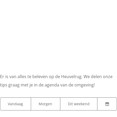
Er is van alles te beleven op de Heuvelrug. We delen onze
tips graag met je in de agenda van de omgeving!
W
W
S
Vandaag
Morgen
Dit weekend
K
A
a
o
i