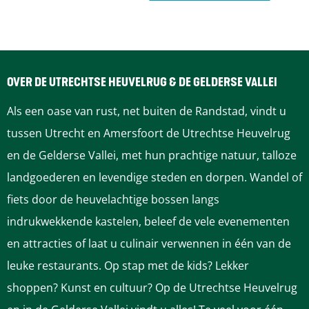
a
a
a
a
a
d
r
r
r
r
r
e
d
p
p
p
p
OVER DE UTRECHTSE HEUVELRUG & DE GELDERSE VALLEI
e
a
a
a
a
Als een oase van rust, net buiten de Randstad, vindt u
tussen Utrecht en Amersfoort de Utrechtse Heuvelrug
v
g
g
g
g
en de Gelderse Vallei, met hun prachtige natuur, talloze
o
i
i
i
i
landgoederen en levendige steden en dorpen. Wandel of
fiets door de heuvelachtige bossen langs
r
n
n
n
n
indrukwekkende kastelen, beleef de vele evenementen
i
a
a
a
a
en attracties of laat u culinair verwennen in één van de
leuke restaurants. Op stap met de kids? Lekker
g
shoppen? Kunst en cultuur? Op de Utrechtse Heuvelrug
e