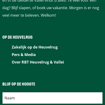
en in de Gelderse Vallei vindt u alles! Te veel voor één
dag? Blijf slapen, of boek uw vakantie. Morgen is er nog
p
veel meer te beleven. Welkom!
a
g
OP DE HEUVELRUG
i
Zakelijk op de Heuvelrug
n
Pers & Media
Over RBT Heuvelrug & Vallei
a
BLIJF OP DE HOOGTE