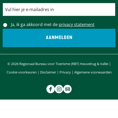
Ja, ik ga akkoord met de
privacy statement
© 2026 Regionaal Bureau voor Toerisme (RBT) Heuvelrug & Vallei |
Cookie voorkeuren
|
Disclaimer
|
Privacy
|
Algemene voorwaarden
F
I
e
a
n
-
c
s
m