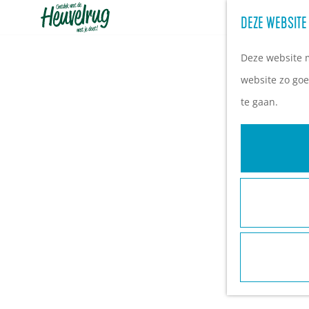
DEZE WEBSITE
G
a
Deze website m
n
website zo goe
a
te gaan.
a
r
d
e
h
o
m
e
p