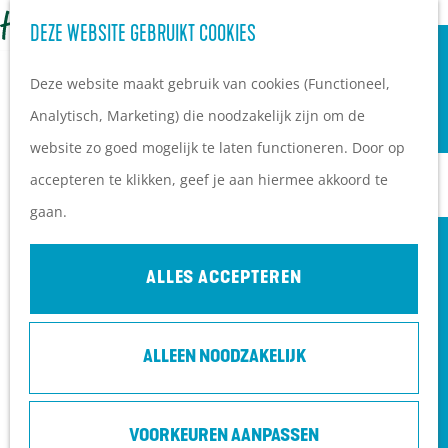
OVERNACHTEN
Z
DEZE WEBSITE GEBRUIKT COOKIES
G
Campings
o
M
a
Vakantieparken
Deze website maakt gebruik van cookies (Functioneel,
e
e
n
Hotels
Analytisch, Marketing) die noodzakelijk zijn om de
k
n
a
B&B's
website zo goed mogelijk te laten functioneren. Door op
e
u
a
accepteren te klikken, geef je aan hiermee akkoord te
n
r
PLAN JE BEZOEK
gaan.
d
Ontdekkingen van
e
bezoekers
ALLES ACCEPTEREN
h
De wolf op de Heuvelrug
o
Arrangementen en acties
ALLEEN NOODZAKELIJK
m
Blogs over de Heuvelrug
e
Praktische informatie
p
Hoe kom ik op de
VOORKEUREN AANPASSEN