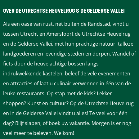
u
a
a
a
i
n
m
r
OVER DE UTRECHTSE HEUVELRUG & DE GELDERSE VALLEI
n
a
e
a
i
n
n
n
e
Als een oase van rust, net buiten de Randstad, vindt u
c
n
n
d
a
a
a
n
tussen Utrecht en Amersfoort de Utrechtse Heuvelrug
h
t
g
t
en de Gelderse Vallei, met hun prachtige natuur, talloze
t
b
e
i
a
a
a
e
landgoederen en levendige steden en dorpen. Wandel of
i
i
m
g
r
r
r
n
fiets door de heuvelachtige bossen langs
n
j
e
indrukwekkende kastelen, beleef de vele evenementen
g
H
n
e
p
p
d
en attracties of laat u culinair verwennen in één van de
i
o
t
p
a
a
e
leuke restaurants. Op stap met de kids? Lekker
n
t
b
shoppen? Kunst en cultuur? Op de Utrechtse Heuvelrug
d
e
i
a
g
g
v
en in de Gelderse Vallei vindt u alles! Te veel voor één
e
l
j
g
i
i
o
dag? Blijf slapen, of boek uw vakantie. Morgen is er nog
f
E
V
veel meer te beleven. Welkom!
a
r
a
i
n
n
l