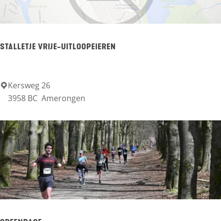
o
c
o
STALLETJE VRIJE-UITLOOPEIEREN
l
a
Kersweg 26
S
3958 BC
Amerongen
t
a
l
l
e
t
j
e