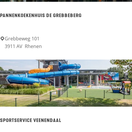
n
t
PANNENKOEKENHUIS DE GREBBEBERG
r
u
m
Grebbeweg 101
P
3911 AV
Rhenen
D
a
e
n
T
n
r
e
i
n
t
k
s
o
e
SPORTSERVICE VEENENDAAL
k