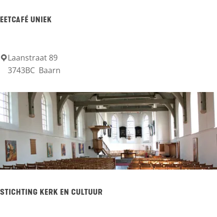
n
e
EETCAFÉ UNIEK
g
e
e
n
e
Laanstraat 89
E
3743BC
Baarn
n
e
d
t
a
c
a
a
l
f
é
U
n
STICHTING KERK EN CULTUUR
i
e