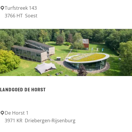
k
Turfstreek 143
S
3766 HT
Soest
t
i
c
h
t
i
n
g
LANDGOED DE HORST
K
e
r
De Horst 1
L
3971 KR
Driebergen-Rijsenburg
k
a
e