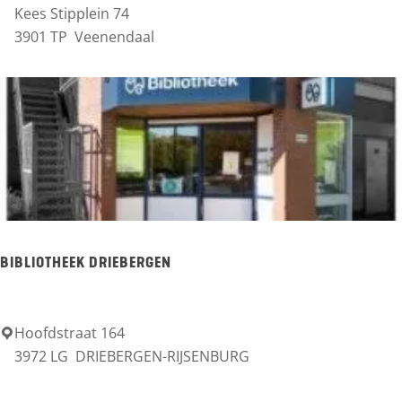
i
Kees Stipplein 74
r
3901 TP
Veenendaal
e
a
r
n
e
d
n
C
a
f
é
B
BIBLIOTHEEK DRIEBERGEN
l
à
Hoofdstraat 164
B
à
3972 LG
DRIEBERGEN-RIJSENBURG
i
i
b