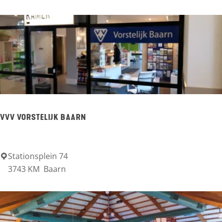
y
n
p
a
r
c
S
VVV VORSTELIJK BAARN
o
e
s
Stationsplein 74
V
3743 KM
Baarn
t
V
V
V
o