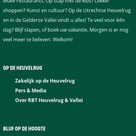
leuke restaurants. Op stap met de kids? Lekker
r
shoppen? Kunst en cultuur? Op de Utrechtse Heuvelrug
o
i
i
i
g
g
i
v
i
i
i
g
en in de Gelderse Vallei vindt u alles! Te veel voor één
e
r
n
n
n
i
i
n
o
n
n
n
dag? Blijf slapen, of boek uw vakantie. Morgen is er nog
n
veel meer te beleven. Welkom!
i
a
a
a
n
n
a
l
a
a
a
g
a
a
g
OP DE HEUVELRUG
e
e
Zakelijk op de Heuvelrug
p
n
Pers & Media
a
d
Over RBT Heuvelrug & Vallei
g
e
i
p
BLIJF OP DE HOOGTE