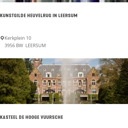
K
t
n
KUNSTGILDE HEUVELRUG IN LEERSUM
o
l
l
Kerkplein 10
K
3956 BW
LEERSUM
e
u
n
n
k
s
o
t
o
g
r
i
A
l
p
d
KASTEEL DE HOOGE VUURSCHE
o
e