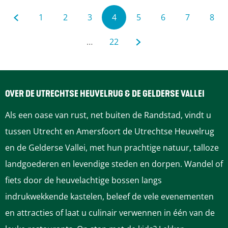
l
1
2
3
4
5
6
7
8
i
G
G
G
G
H
G
G
G
G
…
22
o
a
a
a
a
u
G
a
G
a
a
a
t
h
n
n
n
n
i
a
n
a
n
n
n
e
OVER DE UTRECHTSE HEUVELRUG & DE GELDERSE VALLEI
a
a
a
a
d
n
a
n
a
a
a
e
Als een oase van rust, net buiten de Randstad, vindt u
k
a
a
a
a
i
a
a
a
a
a
a
tussen Utrecht en Amersfoort de Utrechtse Heuvelrug
D
en de Gelderse Vallei, met hun prachtige natuur, talloze
r
r
r
r
g
a
r
a
r
r
r
r
landgoederen en levendige steden en dorpen. Wandel of
i
d
p
p
p
e
r
p
r
p
p
p
fiets door de heuvelachtige bossen langs
e
indrukwekkende kastelen, beleef de vele evenementen
e
a
a
a
p
p
a
d
a
a
a
b
en attracties of laat u culinair verwennen in één van de
e
v
g
g
g
a
a
g
e
g
g
g