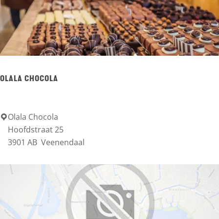
n
Z
e
i
s
OLALA CHOCOLA
t
Olala Chocola
O
Hoofdstraat 25
l
3901 AB
Veenendaal
a
l
a
C
h