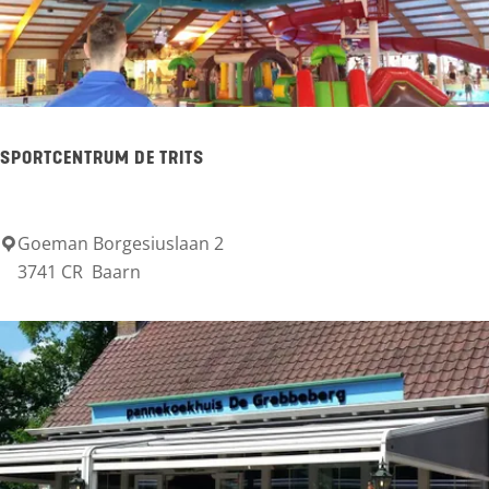
r
s
t
e
SPORTCENTRUM DE TRITS
l
i
j
Goeman Borgesiuslaan 2
S
3741 CR
Baarn
k
p
B
o
a
r
a
t
r
c
n
e