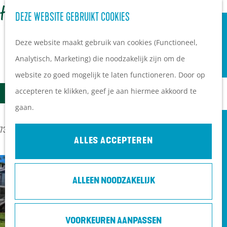
OVERNACHTEN
Z
DEZE WEBSITE GEBRUIKT COOKIES
G
Campings
o
M
a
Vakantieparken
Deze website maakt gebruik van cookies (Functioneel,
e
e
n
Hotels
Analytisch, Marketing) die noodzakelijk zijn om de
k
n
ALLE LOCATIES OP DE HEUVELRUG
a
B&B's
website zo goed mogelijk te laten functioneren. Door op
e
u
a
W
S
accepteren te klikken, geef je aan hiermee akkoord te
n
Filter
r
PLAN JE BEZOEK
A
o
gaan.
d
Ontdekkingen van
T
r
S
73 T/M 96 VAN 506 RESULTATEN
e
bezoekers
t
Z
ALLES ACCEPTEREN
o
h
De wolf op de Heuvelrug
e
O
r
o
Arrangementen en acties
e
E
t
ALLEEN NOODZAKELIJK
m
Blogs over de Heuvelrug
r
K
e
e
Praktische informatie
o
J
e
p
Hoe kom ik op de
p
VOORKEUREN AANPASSEN
E
r