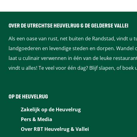
a
:
o
g
p
e
OVER DE UTRECHTSE HEUVELRUG & DE GELDERSE VALLEI
:
Als een oase van rust, net buiten de Randstad, vindt u 
landgoederen en levendige steden en dorpen. Wandel of
laat u culinair verwennen in één van de leuke restaura
vindt u alles! Te veel voor één dag? Blijf slapen, of bo
OP DE HEUVELRUG
Zakelijk op de Heuvelrug
Pers & Media
Over RBT Heuvelrug & Vallei