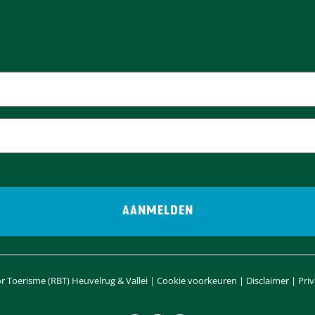
r
n
i
a
g
e
p
a
g
i
n
 Toerisme (RBT) Heuvelrug & Vallei |
Cookie voorkeuren
|
Disclaimer
|
Pri
a