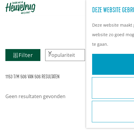
DEZE WEBSITE GEBR
G
a
Deze website maakt g
n
website zo goed moge
a
te gaan.
a
W
S
Filter
r
A
o
d
T
r
S
1153 T/M 506 VAN 506 RESULTATEN
e
t
Z
o
h
e
O
r
Geen resultaten gevonden
o
e
E
t
m
r
K
e
e
o
J
e
p
p
E
r