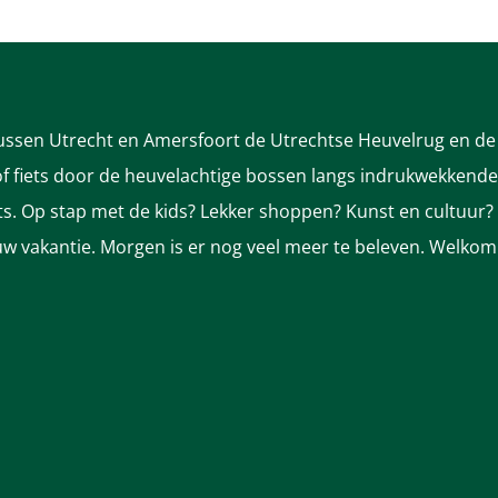
a
a
n
n
a
a
tussen Utrecht en Amersfoort de Utrechtse Heuvelrug en de 
 fiets door de heuvelachtige bossen langs indrukwekkende k
a
a
nts. Op stap met de kids? Lekker shoppen? Kunst en cultuur?
r
r
ek uw vakantie. Morgen is er nog veel meer te beleven. Welkom
d
p
e
a
v
g
o
i