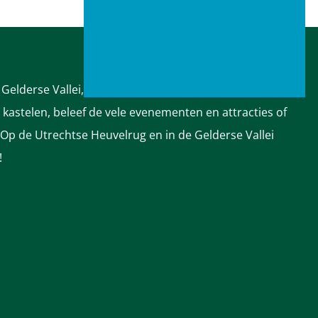
Bucketlists
Wat is er vandaag te doen?
Met een groep
Gemeenten
Gelderse Vallei, met hun prachtige natuur, talloze
astelen, beleef de vele evenementen en attracties of
 Op de Utrechtse Heuvelrug en in de Gelderse Vallei
!