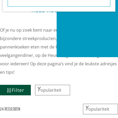
a
Heuvelrug?
ALLE RESTAURANTS
g
VVV informatiepunten
e
Bucketlists
Wat is er vandaag te
Of je nu op zoek bent naar een drankje of snack onderweg,
doen?
bijzondere streekproducten, een fris Italiaans ijsje,
Met een groep
pannenkoeken eten met de kids of een verrukkelijk
Gemeenten
veelgangendiner, op de Heuvelrug is het culinair genieten
voor iedereen! Op deze pagina’s vind je de leukste adresjes
en tips!
W
S
Filter
A
o
T
r
S
24 RESULTATEN
t
Z
o