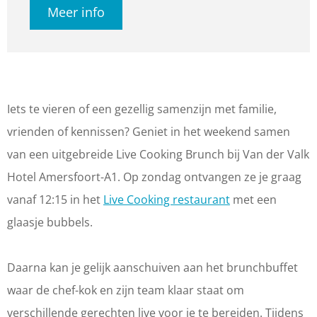
Meer info
c
v
i
L
c
o
e
v
i
o
o
c
e
v
o
k
o
c
e
k
i
o
o
c
i
Iets te vieren of een gezellig samenzijn met familie,
n
k
o
o
n
vrienden of kennissen? Geniet in het weekend samen
g
i
k
o
g
van een uitgebreide Live Cooking Brunch bij Van der Valk
b
n
i
k
b
Hotel Amersfoort-A1. Op zondag ontvangen ze je graag
r
g
n
i
r
vanaf 12:15 in het
Live Cooking restaurant
met een
u
b
g
n
u
glaasje bubbels.
n
r
b
g
n
c
u
r
b
c
Daarna kan je gelijk aanschuiven aan het brunchbuffet
h
n
u
r
h
waar de chef-kok en zijn team klaar staat om
c
n
u
verschillende gerechten live voor je te bereiden. Tijdens