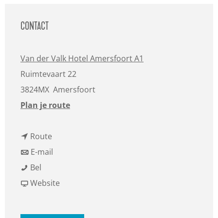
a
g
CONTACT
e
Van der Valk Hotel Amersfoort A1
Ruimtevaart 22
3824MX
Amersfoort
n
Plan je route
a
n
a
Route
a
n
r
E-mail
L
a
a
L
Bel
i
r
a
v
i
Website
v
L
r
a
v
e
i
L
n
e