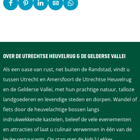
D
D
D
D
D
e
e
e
e
e
e
e
e
e
e
l
l
l
l
l
d
d
d
d
d
e
e
e
e
e
OVER DE UTRECHTSE HEUVELRUG & DE GELDERSE VALLEI
z
z
z
z
z
Als een oase van rust, net buiten de Randstad, vindt u
e
e
e
e
e
tussen Utrecht en Amersfoort de Utrechtse Heuvelrug
p
p
p
p
p
en de Gelderse Vallei, met hun prachtige natuur, talloze
a
a
a
a
a
landgoederen en levendige steden en dorpen. Wandel of
g
g
g
g
g
fiets door de heuvelachtige bossen langs
i
i
i
i
i
indrukwekkende kastelen, beleef de vele evenementen
n
n
n
n
n
en attracties of laat u culinair verwennen in één van de
a
a
a
a
a
leuke restaurants. Op stap met de kids? Lekker