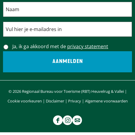
Ja, ik ga akkoord met de
privacy statement
© 2026 Regionaal Bureau voor Toerisme (RBT) Heuvelrug & Vallei |
Cookie voorkeuren
|
Disclaimer
|
Privacy
|
Algemene voorwaarden
F
I
e
a
n
-