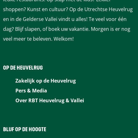
o
o
o
o
o
shoppen? Kunst en cultuur? Op de Utrechtse Heuvelrug
p
p
p
p
p
en in de Gelderse Vallei vindt u alles! Te veel voor één
F
P
L
e
W
dag? Blijf slapen, of boek uw vakantie. Morgen is er nog
a
i
i
-
h
veel meer te beleven. Welkom!
c
n
n
m
a
e
t
k
a
t
b
e
e
i
s
OP DE HEUVELRUG
o
r
d
l
A
Zakelijk op de Heuvelrug
o
e
I
p
Pers & Media
k
s
n
p
Over RBT Heuvelrug & Vallei
t
BLIJF OP DE HOOGTE