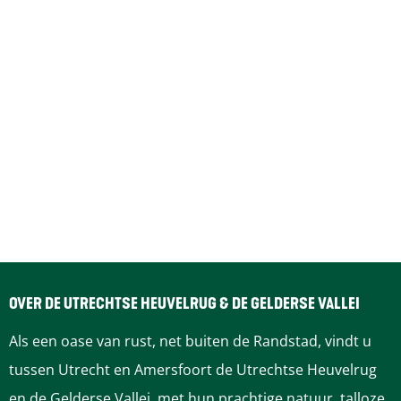
BLIJF OP DE HOOGTE
Wil je zo snel mogelijk op de hoogte zijn van al het
nieuws rondom de wolf op de Heuvelrug? Of wil je meer
weten van de huidige situatie? Houd dan de
Instagram
,
Facebook
of
website
van Provincie Utrecht in de gaten.
Heb je zelf een wolf gezien? Meld dit dan op
BIJ12
.
OVER DE UTRECHTSE HEUVELRUG & DE GELDERSE VALLEI
Als een oase van rust, net buiten de Randstad, vindt u
tussen Utrecht en Amersfoort de Utrechtse Heuvelrug
en de Gelderse Vallei, met hun prachtige natuur, talloze