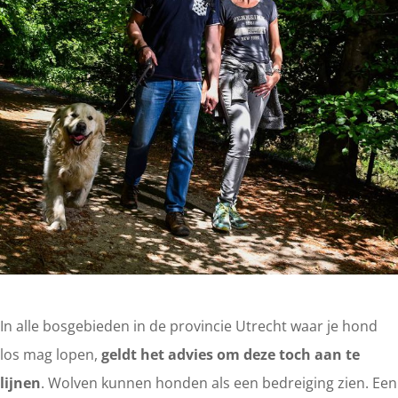
In alle bosgebieden in de provincie Utrecht waar je hond
los mag lopen,
geldt het advies om deze toch aan te
lijnen
. Wolven kunnen honden als een bedreiging zien. Een