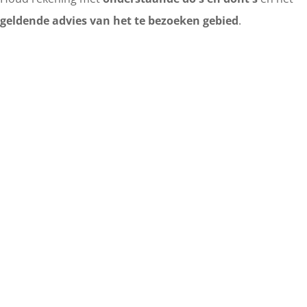
geldende advies van het te bezoeken gebied
.
DO'S EN DONT'S
Kom je een wolf tegen? Dan is het belangrijk om je te