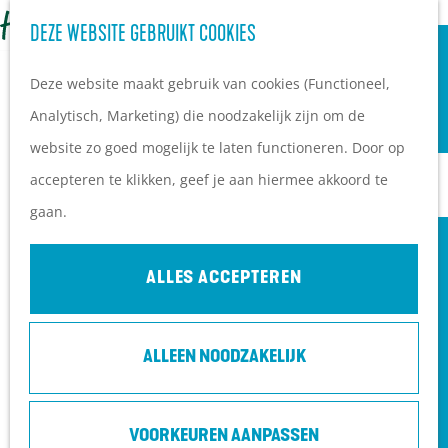
OVERNACHTEN
Z
DEZE WEBSITE GEBRUIKT COOKIES
G
Campings
o
M
a
Vakantieparken
Deze website maakt gebruik van cookies (Functioneel,
e
e
n
Hotels
Analytisch, Marketing) die noodzakelijk zijn om de
k
n
a
B&B's
website zo goed mogelijk te laten functioneren. Door op
e
u
a
accepteren te klikken, geef je aan hiermee akkoord te
n
r
PLAN JE BEZOEK
gaan.
d
Ontdekkingen van
e
bezoekers
ALLES ACCEPTEREN
h
De wolf op de Heuvelrug
o
Arrangementen en acties
ALLEEN NOODZAKELIJK
m
Blogs over de Heuvelrug
e
Praktische informatie
OLIVER "OLLIE" QUIST - EEN KOFFER VOL
p
Hoe kom ik op de
TRUCS
VOORKEUREN AANPASSEN