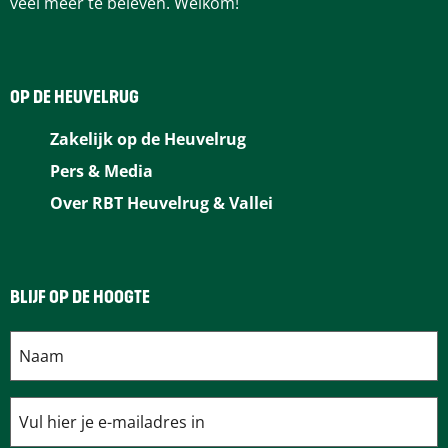
veel meer te beleven. Welkom!
c
n
n
m
a
e
t
k
a
t
b
e
e
i
s
OP DE HEUVELRUG
o
r
d
l
A
Zakelijk op de Heuvelrug
o
e
I
p
Pers & Media
k
s
n
p
Over RBT Heuvelrug & Vallei
t
BLIJF OP DE HOOGTE