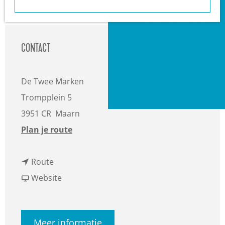
a
Heuvelrug?
g
VVV informatiepunten
e
Bucketlists
CONTACT
Wat is er vandaag te
doen?
De Twee Marken
Met een groep
Trompplein 5
Gemeenten
3951 CR
Maarn
n
Plan je route
a
n
a
Route
a
v
r
Website
a
a
O
r
n
l
Meer informatie