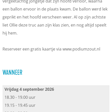
u
u
s
vergeetachtig jongetje dat zijn hoofd verloor, waarna
i
i
t
een ballon ervoor in de plaats kwam. De ballon werd lek
s
s
-
geprikt en het hoofd verscheen weer. Al op zijn achtste
t
t
E
liet Ollie deze truc aan zijn klas zien, en nog altijd speelt
-
-
e
hij hem.
E
E
n
e
e
K
Reserveer een gratis kaartje via www.podiumzout.nl
n
n
o
K
K
f
o
o
f
WANNEER
f
f
e
f
f
r
Vrijdag 4 september 2026
e
e
v
18.30 - 19.00 uur
r
r
o
19.15 - 19.45 uur