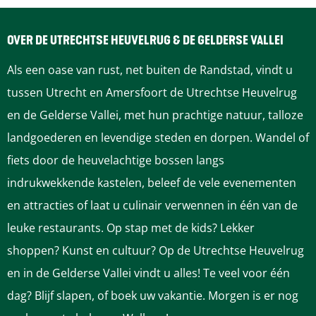
d
d
d
d
d
e
e
e
e
e
OVER DE UTRECHTSE HEUVELRUG & DE GELDERSE VALLEI
z
z
z
z
z
Als een oase van rust, net buiten de Randstad, vindt u
e
e
e
e
e
tussen Utrecht en Amersfoort de Utrechtse Heuvelrug
p
p
p
p
p
en de Gelderse Vallei, met hun prachtige natuur, talloze
a
a
a
a
a
landgoederen en levendige steden en dorpen. Wandel of
g
g
g
g
g
fiets door de heuvelachtige bossen langs
i
i
i
i
i
indrukwekkende kastelen, beleef de vele evenementen
n
n
n
n
n
en attracties of laat u culinair verwennen in één van de
a
a
a
a
a
leuke restaurants. Op stap met de kids? Lekker
o
o
o
o
o
shoppen? Kunst en cultuur? Op de Utrechtse Heuvelrug
p
p
p
p
p
en in de Gelderse Vallei vindt u alles! Te veel voor één
F
P
L
e
W
dag? Blijf slapen, of boek uw vakantie. Morgen is er nog
a
i
i
-
h