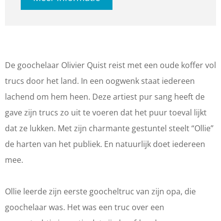
O
O
i
l
l
v
i
i
e
v
v
r
e
e
"
De goochelaar Olivier Quist reist met een oude koffer vol
r
r
O
trucs door het land. In een oogwenk staat iedereen
"
"
l
lachend om hem heen. Deze artiest pur sang heeft de
O
O
l
gave zijn trucs zo uit te voeren dat het puur toeval lijkt
l
l
i
dat ze lukken. Met zijn charmante gestuntel steelt “Ollie”
l
l
e
de harten van het publiek. En natuurlijk doet iedereen
i
i
"
mee.
e
e
Q
"
"
u
Ollie leerde zijn eerste goocheltruc van zijn opa, die
Q
Q
i
goochelaar was. Het was een truc over een