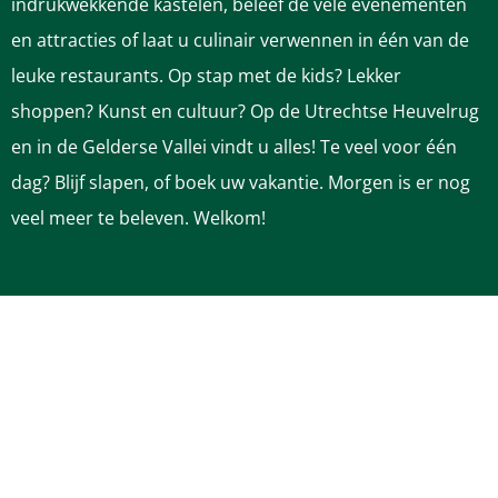
indrukwekkende kastelen, beleef de vele evenementen
n
n
n
n
n
en attracties of laat u culinair verwennen in één van de
a
a
a
a
a
leuke restaurants. Op stap met de kids? Lekker
o
o
o
o
o
shoppen? Kunst en cultuur? Op de Utrechtse Heuvelrug
p
p
p
p
p
en in de Gelderse Vallei vindt u alles! Te veel voor één
F
P
L
e
W
dag? Blijf slapen, of boek uw vakantie. Morgen is er nog
a
i
i
-
h
veel meer te beleven. Welkom!
c
n
n
m
a
e
t
k
a
t
b
e
e
i
s
OP DE HEUVELRUG
o
r
d
l
A
Zakelijk op de Heuvelrug
o
e
I
p
Pers & Media
k
s
n
p
Over RBT Heuvelrug & Vallei
t