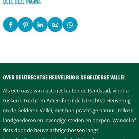
DEEL DEZE PAGINA
D
D
D
D
D
e
e
e
e
e
e
e
e
e
e
l
l
l
l
l
d
d
d
d
d
e
e
e
e
e
OVER DE UTRECHTSE HEUVELRUG & DE GELDERSE VALLEI
z
z
z
z
z
Als een oase van rust, net buiten de Randstad, vindt u
e
e
e
e
e
tussen Utrecht en Amersfoort de Utrechtse Heuvelrug
p
p
p
p
p
en de Gelderse Vallei, met hun prachtige natuur, talloze
a
a
a
a
a
landgoederen en levendige steden en dorpen. Wandel of
g
g
g
g
g
fiets door de heuvelachtige bossen langs
i
i
i
i
i