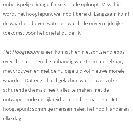
onberispelijke imago flinke schade oploopt. Misschien
d
r
O
T
E
H
O
wordt het hoogtepunt wel nooit bereikt. Langzaam komt
e
d
O
H
T
E
O
de waarheid boven water en wordt de onvermijdelijke
S
e
G
O
H
T
G
toekomst voor het drietal duidelijk.
p
S
T
O
O
H
T
e
p
E
G
O
O
E
Het Hoogtepunt
is een komisch en nietsontziend epos
e
e
P
T
G
O
P
over drie mannen die onhandig worstelen met elkaar,
l
e
U
E
T
G
U
met vrouwen en met de huidige tijd vol nieuwe morele
d
l
N
P
E
T
N
waarden. Dat er zo hard gelachen wordt over zulke
o
d
T
U
P
E
T
schurende thema’s heeft alles te maken met de
o
o
N
U
P
ontwapenende eerlijkheid van de drie mannen. Het
s
o
T
N
U
hoogtepunt: sommige mensen halen het nooit, anderen
B
s
T
N
elke dag.
a
B
T
a
a