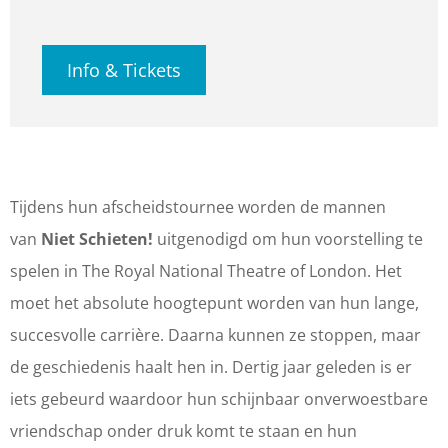
a
n
S
E
I
N
S
c
s
C
T
E
I
C
Info & Tickets
e
t
H
S
T
E
H
b
a
I
C
S
T
I
o
g
E
H
C
S
E
o
r
T
I
H
C
T
Tijdens hun afscheidstournee worden de mannen
k
a
E
E
I
H
E
van
Niet Schieten!
uitgenodigd om hun voorstelling te
T
m
N
T
E
I
N
spelen in The Royal National Theatre of London. Het
h
T
!
E
T
E
!
moet het absolute hoogtepunt worden van hun lange,
e
h
|
N
E
T
|
succesvolle carrière. Daarna kunnen ze stoppen, maar
a
e
H
!
N
E
H
de geschiedenis haalt hen in. Dertig jaar geleden is er
t
a
E
|
!
N
E
iets gebeurd waardoor hun schijnbaar onverwoestbare
e
t
T
H
|
!
T
vriendschap onder druk komt te staan en hun
r
e
H
E
H
|
H