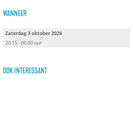
r
a
WANNEER
n
r
n
Zaterdag 3 oktober 2026
20.15 - 00.00 uur
OOK INTERESSANT