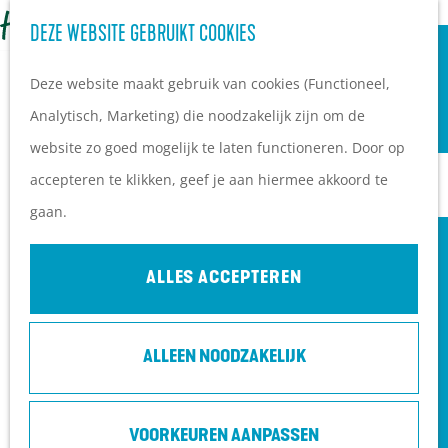
OVERNACHTEN
Z
DEZE WEBSITE GEBRUIKT COOKIES
G
Campings
o
M
a
Vakantieparken
Deze website maakt gebruik van cookies (Functioneel,
e
e
n
Hotels
Analytisch, Marketing) die noodzakelijk zijn om de
k
n
a
B&B's
website zo goed mogelijk te laten functioneren. Door op
e
u
a
accepteren te klikken, geef je aan hiermee akkoord te
n
r
PLAN JE BEZOEK
gaan.
d
Ontdekkingen van
e
bezoekers
ALLES ACCEPTEREN
h
De wolf op de Heuvelrug
o
Arrangementen en acties
ALLEEN NOODZAKELIJK
m
Blogs over de Heuvelrug
e
Praktische informatie
NIET SCHIETEN! | HET HOOGTEPUNT
p
Hoe kom ik op de
VOORKEUREN AANPASSEN