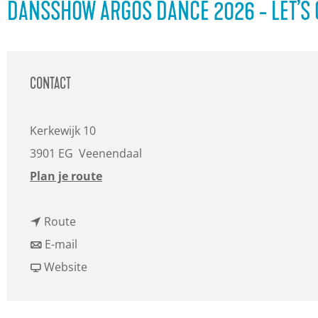
a
DANSSHOW ARGOS DANCE 2026 - LET’S 
g
e
CONTACT
Kerkewijk 10
3901 EG
Veenendaal
n
Plan je route
a
n
a
Route
a
n
r
E-mail
a
a
v
D
Website
r
a
a
a
D
r
n
n