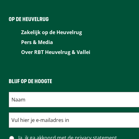
n
a
a
e
c
n
n
2
OP DE HEUVELRUG
e
c
c
0
Zakelijk op de Heuvelrug
2
e
e
2
Pers & Media
0
2
2
6
Over RBT Heuvelrug & Vallei
2
0
0
-
6
2
2
L
-
6
6
e
BLIJF OP DE HOOGTE
L
-
-
t
e
L
L
’
t
e
e
s
’
t
t
g
s
’
’
o
g
s
s
D
Ja, ik ga akkoord met de
privacy statement