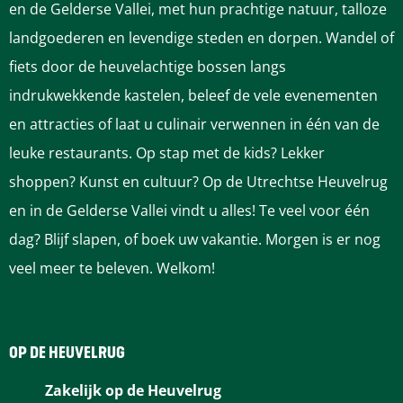
n
n
e
en de Gelderse Vallei, met hun prachtige natuur, talloze
t
t
r
landgoederen en levendige steden en dorpen. Wandel of
e
e
a
fiets door de heuvelachtige bossen langs
r
r
a
indrukwekkende kastelen, beleef de vele evenementen
a
a
d
en attracties of laat u culinair verwennen in één van de
a
a
s
leuke restaurants. Op stap met de kids? Lekker
d
d
v
shoppen? Kunst en cultuur? Op de Utrechtse Heuvelrug
s
s
e
en in de Gelderse Vallei vindt u alles! Te veel voor één
v
v
r
dag? Blijf slapen, of boek uw vakantie. Morgen is er nog
e
e
k
veel meer te beleven. Welkom!
r
r
i
k
k
e
i
i
z
OP DE HEUVELRUG
e
e
i
Zakelijk op de Heuvelrug