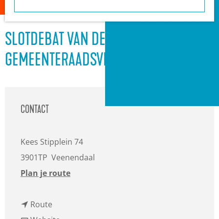
a
Heuvelrug?
g
VVV informatiepunten
e
Bucketlists
SLOTDEBAT VAN DE VEENSE
Wat is er vandaag te
GEMEENTERAADSVERKIEZINGEN
doen?
Met een groep
Gemeenten
CONTACT
Kees Stipplein 74
3901TP
Veenendaal
n
Plan je route
a
n
a
Route