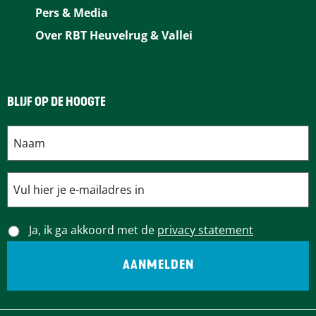
z
z
n
Pers & Media
i
i
g
Over RBT Heuvelrug & Vallei
n
n
e
g
g
n
e
e
BLIJF OP DE HOOGTE
n
n
Ja, ik ga akkoord met de
privacy statement