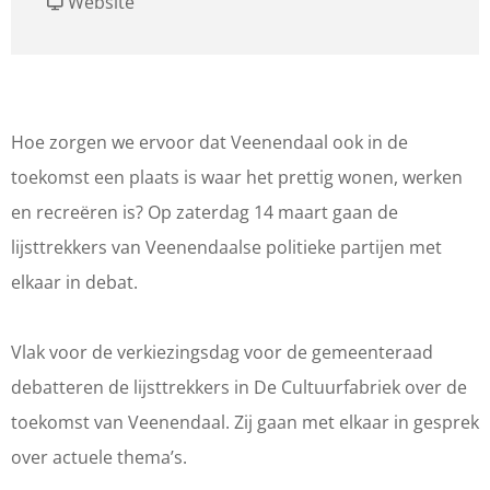
a
v
r
Website
a
a
S
r
n
l
S
S
o
l
l
t
Hoe zorgen we ervoor dat Veenendaal ook in de
o
o
d
toekomst een plaats is waar het prettig wonen, werken
t
t
e
en recreëren is? Op zaterdag 14 maart gaan de
d
d
b
lijsttrekkers van Veenendaalse politieke partijen met
e
e
a
elkaar in debat.
b
b
t
a
a
v
Vlak voor de verkiezingsdag voor de gemeenteraad
t
t
a
debatteren de lijsttrekkers in De Cultuurfabriek over de
v
v
n
toekomst van Veenendaal. Zij gaan met elkaar in gesprek
a
a
d
over actuele thema’s.