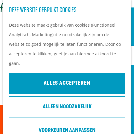
OVERNACHTEN
Z
DEZE WEBSITE GEBRUIKT COOKIES
G
Campings
o
M
a
Vakantieparken
Deze website maakt gebruik van cookies (Functioneel,
e
e
n
Hotels
Analytisch, Marketing) die noodzakelijk zijn om de
k
n
a
B&B's
website zo goed mogelijk te laten functioneren. Door op
e
u
a
accepteren te klikken, geef je aan hiermee akkoord te
n
r
PLAN JE BEZOEK
gaan.
d
Ontdekkingen van
e
bezoekers
ALLES ACCEPTEREN
h
De wolf op de Heuvelrug
o
Arrangementen en acties
ALLEEN NOODZAKELIJK
m
Blogs over de Heuvelrug
Sorry, deze activiteit is niet meer beschikbaar.
e
Praktische informatie
Bekijk het
actuele aanbod
voor de beschikbare
p
Hoe kom ik op de
VOORKEUREN AANPASSEN
opties.