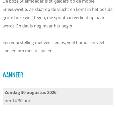
e
n
a
S
e
De boze Stiefmoeder is stikjaloers op de mooie
n
t
n
a
n
Sneeuwwitje. Ze slaat op de vlucht en komt in het bos de
:
e
t
n
:
grote boze wolf tegen, die spontaan verliefd op haar
S
n
e
t
S
wordt. En dat is nog maar het begin.
t
:
n
e
t
a
S
:
n
a
Een voorstelling met veel liedjes, veel humor en veel
m
t
S
:
m
kansen om mee te spelen.
p
a
t
S
p
p
m
a
t
p
o
p
m
a
o
WANNEER
t
p
p
m
t
|
o
p
p
|
Zondag 30 augustus 2026
S
t
o
p
S
om 14.30 uur
l
|
t
o
l