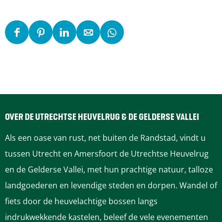
D
D
D
D
D
e
e
e
e
e
e
e
e
e
e
l
l
l
l
l
d
d
d
d
d
e
e
e
e
e
OVER DE UTRECHTSE HEUVELRUG & DE GELDERSE VALLEI
z
z
z
z
z
Als een oase van rust, net buiten de Randstad, vindt u
e
e
e
e
e
tussen Utrecht en Amersfoort de Utrechtse Heuvelrug
p
p
p
p
p
en de Gelderse Vallei, met hun prachtige natuur, talloze
a
a
a
a
a
landgoederen en levendige steden en dorpen. Wandel of
g
g
g
g
g
fiets door de heuvelachtige bossen langs
i
i
i
i
i
indrukwekkende kastelen, beleef de vele evenementen