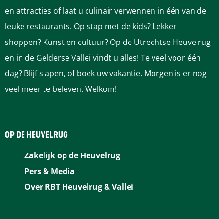
n
n
n
n
n
en attracties of laat u culinair verwennen in één van de
a
a
a
a
a
leuke restaurants. Op stap met de kids? Lekker
o
o
o
o
o
shoppen? Kunst en cultuur? Op de Utrechtse Heuvelrug
p
p
p
p
p
en in de Gelderse Vallei vindt u alles! Te veel voor één
F
P
L
e
W
dag? Blijf slapen, of boek uw vakantie. Morgen is er nog
a
i
i
-
h
veel meer te beleven. Welkom!
c
n
n
m
a
e
t
k
a
t
b
e
e
i
s
OP DE HEUVELRUG
o
r
d
l
A
Zakelijk op de Heuvelrug
o
e
I
p
Pers & Media
k
s
n
p
Over RBT Heuvelrug & Vallei
t