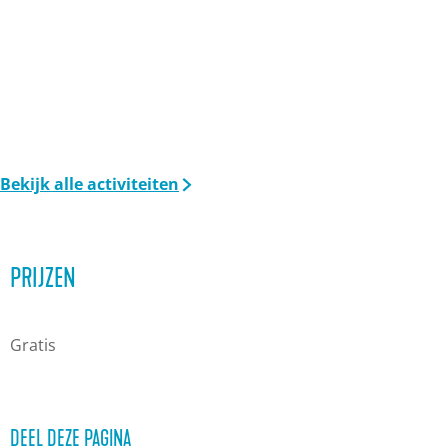
r
e
t
r
e
r
Bekijk alle activiteiten
PRIJZEN
Gratis
DEEL DEZE PAGINA