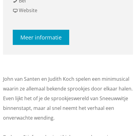
T
a
a
T
Bel
h
r
a
v
h
Website
e
T
r
a
e
a
h
T
n
a
Meer informatie
t
e
h
T
t
e
a
e
h
e
r
t
a
e
r
v
e
t
a
v
a
r
e
t
a
John van Santen en Judith Koch spelen een minimusical
n
v
r
e
n
waarin ze allemaal bekende sprookjes door elkaar halen.
S
a
v
r
S
Even lijkt het of je de sprookjeswereld van Sneeuwwitje
a
n
a
v
a
binnenstapt, maar al snel neemt het verhaal een
n
S
n
a
n
onverwachte wending.
t
a
S
n
t