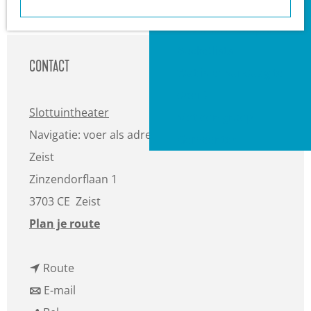
a
Heuvelrug?
g
VVV informatiepunten
e
Bucketlists
CONTACT
Wat is er vandaag te
doen?
Slottuintheater
Met een groep
Navigatie: voer als adres in Hernhuttersingel,
Gemeenten
Zeist
Zinzendorflaan 1
3703 CE
Zeist
n
Plan je route
a
n
a
Route
a
n
r
E-mail