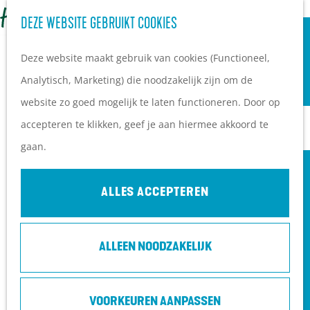
OVERNACHTEN
Z
DEZE WEBSITE GEBRUIKT COOKIES
G
Campings
o
M
a
Vakantieparken
Deze website maakt gebruik van cookies (Functioneel,
e
e
n
Hotels
Analytisch, Marketing) die noodzakelijk zijn om de
k
n
a
B&B's
website zo goed mogelijk te laten functioneren. Door op
e
u
a
accepteren te klikken, geef je aan hiermee akkoord te
n
r
PLAN JE BEZOEK
gaan.
d
Ontdekkingen van
e
bezoekers
ALLES ACCEPTEREN
h
De wolf op de Heuvelrug
o
Arrangementen en acties
ALLEEN NOODZAKELIJK
m
Blogs over de Heuvelrug
e
Praktische informatie
THEATER VAN SANTEN: STAMPPOT |
p
Hoe kom ik op de
SLOTTUINTHEATER
VOORKEUREN AANPASSEN