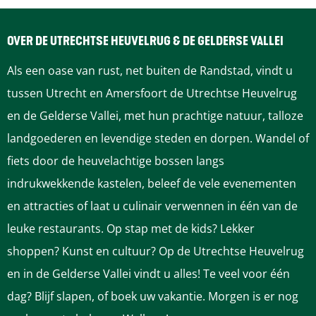
d
d
d
d
d
e
e
e
e
e
OVER DE UTRECHTSE HEUVELRUG & DE GELDERSE VALLEI
z
z
z
z
z
Als een oase van rust, net buiten de Randstad, vindt u
e
e
e
e
e
tussen Utrecht en Amersfoort de Utrechtse Heuvelrug
p
p
p
p
p
en de Gelderse Vallei, met hun prachtige natuur, talloze
a
a
a
a
a
landgoederen en levendige steden en dorpen. Wandel of
g
g
g
g
g
fiets door de heuvelachtige bossen langs
i
i
i
i
i
indrukwekkende kastelen, beleef de vele evenementen
n
n
n
n
n
en attracties of laat u culinair verwennen in één van de
a
a
a
a
a
leuke restaurants. Op stap met de kids? Lekker
o
o
o
o
o
shoppen? Kunst en cultuur? Op de Utrechtse Heuvelrug
p
p
p
p
p
en in de Gelderse Vallei vindt u alles! Te veel voor één
F
P
L
e
W
dag? Blijf slapen, of boek uw vakantie. Morgen is er nog
a
i
i
-
h