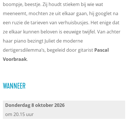
boompje, beestje. Zij houdt stiekem bij wie wat
d
r
E
E
J
F
E
meeneemt, mochten ze uit elkaar gaan, hij googlet na
e
d
U
E
E
J
U
een ruzie de tarieven van verhuisbusjes. Het enige dat
S
e
W
E
E
E
W
ze elkaar kunnen beloven is eeuwige twijfel. Van achter
p
S
I
U
E
E
I
haar piano bezingt Juliet de moderne
e
p
G
W
U
E
G
dertigersdilemma’s, begeleid door gitarist
Pascal
e
e
E
I
W
U
E
Voorbraak
.
l
e
T
G
I
W
T
d
l
W
E
G
I
W
o
d
I
T
E
G
I
WANNEER
o
o
J
W
T
E
J
s
o
F
I
W
T
F
Donderdag 8 oktober 2026
B
s
E
J
I
W
E
om 20.15 uur
a
B
L
F
J
I
L
a
a
E
F
J