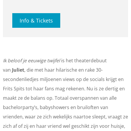
a
n
E
L
U
J
E
c
s
T
I
L
U
T
Info & Tickets
e
t
|
E
I
L
|
b
a
I
T
E
I
I
o
g
K
|
T
E
K
o
r
B
I
|
T
B
Ik beloof je eeuwige twijfel
is het theaterdebuut
k
a
E
K
I
|
E
van
Juliet
, die met haar hilarische en rake 30-
T
m
L
B
K
I
L
secondenliedjes miljoenen views op de socials krijgt en
h
T
O
E
B
K
O
Frits Spits tot haar fans mag rekenen. Nu is ze dertig en
e
h
O
L
E
B
O
maakt ze de balans op. Totaal overspannen van alle
a
e
F
O
L
E
F
bachelorparty’s, babyshowers en bruiloften van
t
a
J
O
O
L
J
vrienden, waar ze zich wekelijks naartoe sleept, vraagt ze
e
t
E
F
O
O
E
zich af of zij en haar vriend wel geschikt zijn voor huisje,
r
e
E
J
F
O
E