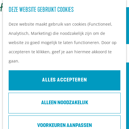
OVERNACHTEN
Z
DEZE WEBSITE GEBRUIKT COOKIES
G
Campings
o
M
a
Vakantieparken
Deze website maakt gebruik van cookies (Functioneel,
e
e
n
Hotels
Analytisch, Marketing) die noodzakelijk zijn om de
k
n
a
B&B's
website zo goed mogelijk te laten functioneren. Door op
e
u
a
accepteren te klikken, geef je aan hiermee akkoord te
n
r
PLAN JE BEZOEK
gaan.
d
Ontdekkingen van
e
bezoekers
ALLES ACCEPTEREN
h
De wolf op de Heuvelrug
o
Arrangementen en acties
ALLEEN NOODZAKELIJK
m
Blogs over de Heuvelrug
e
Praktische informatie
JULIET | IK BELOOF JE EEUWIGE TWIJFEL
p
Hoe kom ik op de
VOORKEUREN AANPASSEN