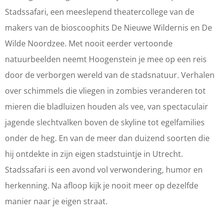
d
a
a
s
Stadssafari, een meeslepend theatercollege van de
s
d
d
a
makers van de bioscoophits De Nieuwe Wildernis en De
s
s
s
f
Wilde Noordzee. Met nooit eerder vertoonde
a
s
s
a
natuurbeelden neemt Hoogenstein je mee op een reis
f
a
a
r
door de verborgen wereld van de stadsnatuur. Verhalen
a
f
f
i
over schimmels die vliegen in zombies veranderen tot
r
a
a
(
mieren die bladluizen houden als vee, van spectaculair
i
r
r
6
jagende slechtvalken boven de skyline tot egelfamilies
(
i
i
+
onder de heg. En van de meer dan duizend soorten die
6
(
(
)
hij ontdekte in zijn eigen stadstuintje in Utrecht.
+
6
6
-
Stadssafari is een avond vol verwondering, humor en
)
+
+
L
herkenning. Na afloop kijk je nooit meer op dezelfde
-
)
)
u
manier naar je eigen straat.
L
-
-
c