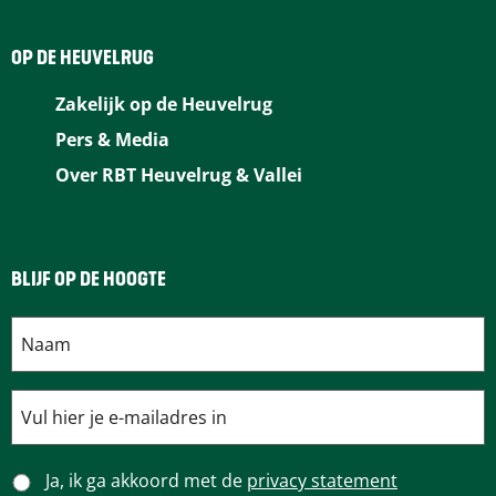
e
t
k
a
t
b
e
e
i
s
OP DE HEUVELRUG
o
r
d
l
A
Zakelijk op de Heuvelrug
o
e
I
p
Pers & Media
k
s
n
p
Over RBT Heuvelrug & Vallei
t
BLIJF OP DE HOOGTE
Ja, ik ga akkoord met de
privacy statement