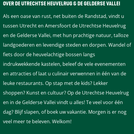
e
e
e
e
e
OVER DE UTRECHTSE HEUVELRUG & DE GELDERSE VALLEI
z
z
z
z
z
Als een oase van rust, net buiten de Randstad, vindt u
e
e
e
e
e
tussen Utrecht en Amersfoort de Utrechtse Heuvelrug
p
p
p
p
p
en de Gelderse Vallei, met hun prachtige natuur, talloze
a
a
a
a
a
landgoederen en levendige steden en dorpen. Wandel of
g
g
g
g
g
fiets door de heuvelachtige bossen langs
i
i
i
i
i
indrukwekkende kastelen, beleef de vele evenementen
n
n
n
n
n
en attracties of laat u culinair verwennen in één van de
a
a
a
a
a
leuke restaurants. Op stap met de kids? Lekker
o
o
o
o
o
shoppen? Kunst en cultuur? Op de Utrechtse Heuvelrug
p
p
p
p
p
en in de Gelderse Vallei vindt u alles! Te veel voor één
F
P
L
e
W
dag? Blijf slapen, of boek uw vakantie. Morgen is er nog
a
i
i
-
h
veel meer te beleven. Welkom!
c
n
n
m
a