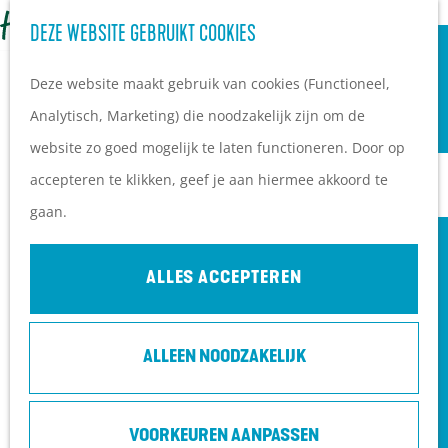
OVERNACHTEN
Z
DEZE WEBSITE GEBRUIKT COOKIES
G
Campings
o
M
a
Vakantieparken
Deze website maakt gebruik van cookies (Functioneel,
e
e
n
Hotels
Analytisch, Marketing) die noodzakelijk zijn om de
k
n
a
B&B's
website zo goed mogelijk te laten functioneren. Door op
e
u
a
accepteren te klikken, geef je aan hiermee akkoord te
n
r
PLAN JE BEZOEK
gaan.
d
Ontdekkingen van
e
bezoekers
ALLES ACCEPTEREN
h
De wolf op de Heuvelrug
o
Arrangementen en acties
ALLEEN NOODZAKELIJK
m
Blogs over de Heuvelrug
e
Praktische informatie
STADSSAFARI (6+) - LUC HOOGENSTEIN
p
Hoe kom ik op de
VOORKEUREN AANPASSEN