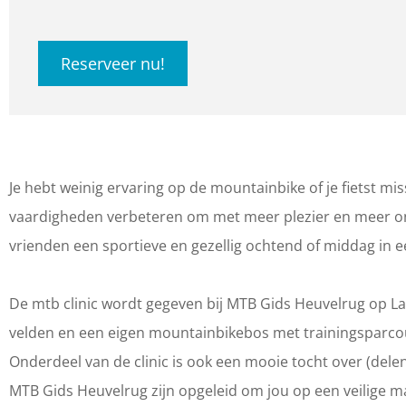
a
n
l
B
T
M
l
c
s
i
C
B
T
i
Reserveer nu!
e
t
n
l
C
B
n
b
a
i
i
l
C
i
o
g
c
n
i
l
c
o
r
b
i
n
i
b
Je hebt weinig ervaring op de mountainbike of je fietst miss
k
a
a
c
i
n
a
vaardigheden verbeteren om met meer plezier en meer on
M
m
s
b
c
i
s
vrienden een sportieve en gezellig ochtend of middag in 
T
M
i
a
b
c
i
B
T
s
s
a
b
s
De mtb clinic wordt gegeven bij MTB Gids Heuvelrug op La
G
B
-
i
s
a
-
velden en een eigen mountainbikebos met trainingsparcours
i
G
L
s
i
s
L
Onderdeel van de clinic is ook een mooie tocht over (del
d
i
e
-
s
i
e
MTB Gids Heuvelrug zijn opgeleid om jou op een veilige ma
s
d
e
L
-
s
e