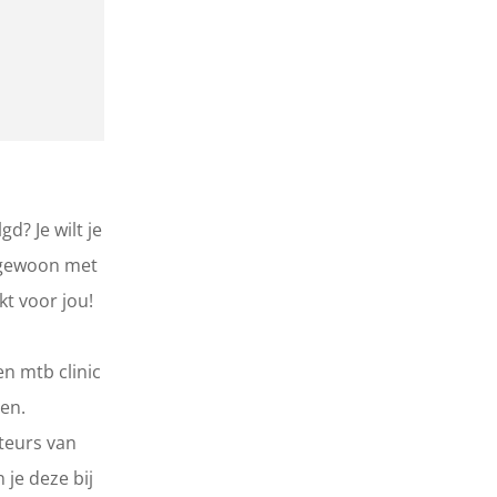
d? Je wilt je
 gewoon met
t voor jou!
n mtb clinic
nen.
teurs van
 je deze bij