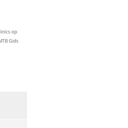
linics op
MTB Gids