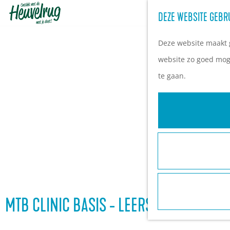
DEZE WEBSITE GEBR
G
a
Deze website maakt g
n
website zo goed moge
a
te gaan.
a
r
d
e
h
o
m
e
MTB CLINIC BASIS - LEERSUM
p