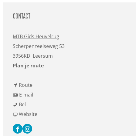
a
g
CONTACT
e
MTB Gids Heuvelrug
Scherpenzeelseweg 53
3956KD
Leersum
n
Plan je route
a
n
a
Route
a
n
r
E-mail
M
a
a
M
Bel
T
r
a
v
T
Website
B
M
r
a
B
F
I
C
T
M
n
C