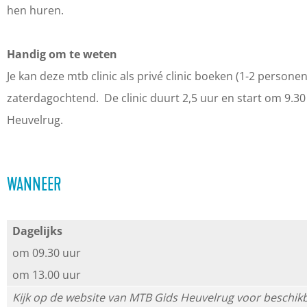
hen huren.
H
s
r
e
L
-
r
e
H
s
e
e
L
s
Handig om te weten
u
e
u
r
e
e
u
Je kan deze mtb clinic als privé clinic boeken (1-2 persone
v
u
m
s
r
e
m
zaterdagochtend. De clinic duurt 2,5 uur en start om 9.30
e
v
u
s
r
Heuvelrug.
l
e
m
u
s
r
l
m
u
u
r
m
WANNEER
g
u
g
Dagelijks
om 09.30 uur
om 13.00 uur
Kijk op de website van MTB Gids Heuvelrug voor beschikb