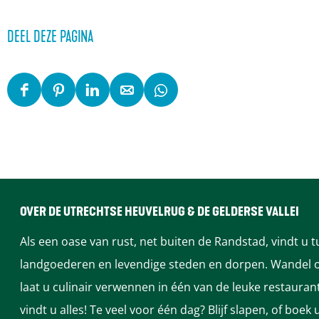
DEEL DEZE PAGINA
D
D
D
D
D
e
e
e
e
e
e
e
e
e
e
l
l
l
l
l
d
d
d
d
d
e
e
e
e
e
OVER DE UTRECHTSE HEUVELRUG & DE GELDERSE VALLEI
z
z
z
z
z
Als een oase van rust, net buiten de Randstad, vindt u 
e
e
e
e
e
landgoederen en levendige steden en dorpen. Wandel of
p
p
p
p
p
laat u culinair verwennen in één van de leuke restaura
a
a
a
a
a
vindt u alles! Te veel voor één dag? Blijf slapen, of bo