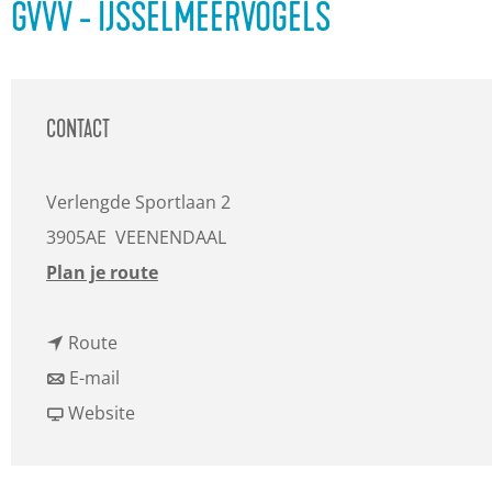
a
GVVV - IJSSELMEERVOGELS
g
e
CONTACT
Verlengde Sportlaan 2
3905AE
VEENENDAAL
n
Plan je route
a
n
a
Route
a
n
r
E-mail
a
a
v
G
Website
r
a
a
V
G
r
n
V