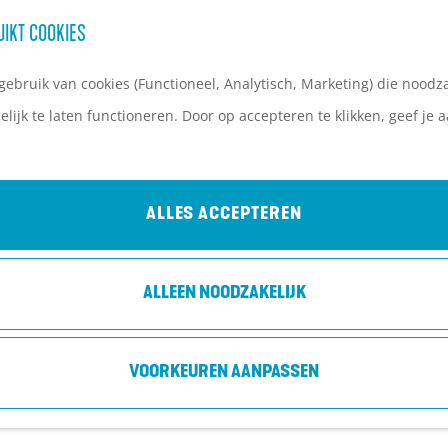
UIKT COOKIES
ebruik van cookies (Functioneel, Analytisch, Marketing) die noodza
lijk te laten functioneren. Door op accepteren te klikken, geef je
ALLES ACCEPTEREN
ALLEEN NOODZAKELIJK
VOORKEUREN AANPASSEN
 is niet meer beschikbaar. Bekijk het
actuele aanbod
voor 