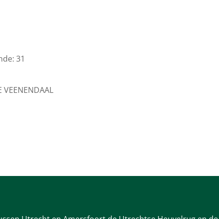
nde: 31
5AE VEENENDAAL