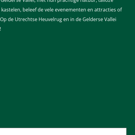
Gelderse Vallei, met hun prachtige natuur, talloze
astelen, beleef de vele evenementen en attracties of
 Op de Utrechtse Heuvelrug en in de Gelderse Vallei
!