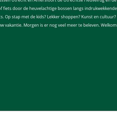
tussen Utrecht en Amersfoort de Utrechtse Heuvelrug en de 
 fiets door de heuvelachtige bossen langs indrukwekkende k
nts. Op stap met de kids? Lekker shoppen? Kunst en cultuur?
ek uw vakantie. Morgen is er nog veel meer te beleven. Welkom