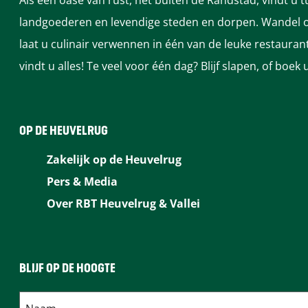
Als een oase van rust, net buiten de Randstad, vindt u 
v
r
r
g
landgoederen en levendige steden en dorpen. Wandel of
o
v
v
e
laat u culinair verwennen in één van de leuke restaura
g
o
o
l
vindt u alles! Te veel voor één dag? Blijf slapen, of bo
e
g
g
s
l
e
e
s
l
l
OP DE HEUVELRUG
s
s
Zakelijk op de Heuvelrug
Pers & Media
Over RBT Heuvelrug & Vallei
BLIJF OP DE HOOGTE