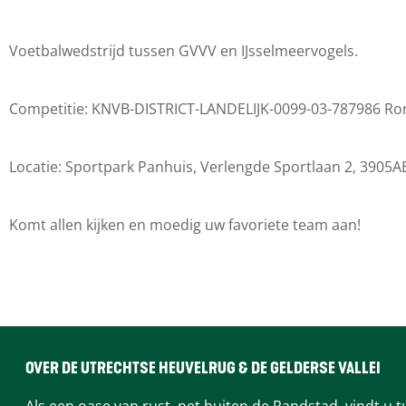
V
G
G
V
V
V
V
-
Voetbalwedstrijd tussen GVVV en IJsselmeervogels.
V
V
V
I
-
V
V
J
Competitie: KNVB-DISTRICT-LANDELIJK-0099-03-787986 Ro
I
-
-
s
J
I
I
s
Locatie: Sportpark Panhuis, Verlengde Sportlaan 2, 390
s
J
J
e
s
s
s
l
Komt allen kijken en moedig uw favoriete team aan!
e
s
s
m
l
e
e
e
m
l
l
e
e
m
m
r
e
e
e
v
OVER DE UTRECHTSE HEUVELRUG & DE GELDERSE VALLEI
r
e
e
o