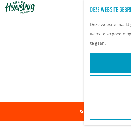
DEZE WEBSITE GEBR
G
a
Deze website maakt g
n
website zo goed moge
a
te gaan.
a
r
d
e
h
o
m
Sorry, deze activiteit
e
p