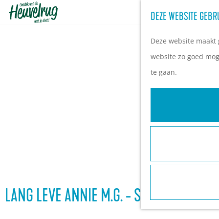
DEZE WEBSITE GEBR
G
a
Deze website maakt g
n
website zo goed moge
a
te gaan.
a
r
d
e
h
o
m
e
LANG LEVE ANNIE M.G. - SUZAN SEEGE
p