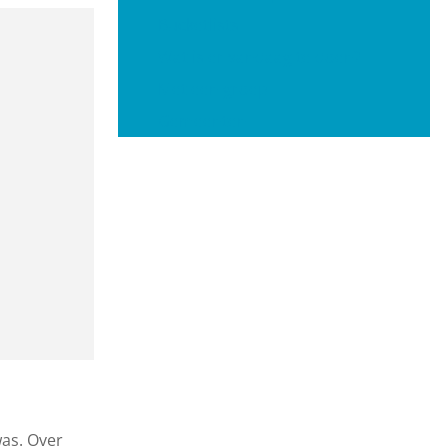
Bucketlists
Wat is er vandaag te doen?
Met een groep
Gemeenten
was. Over