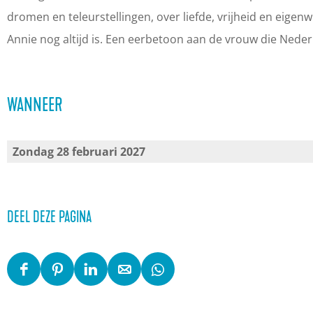
g
n
n
e
dromen en teleurstellingen, over liefde, vrijheid en eigen
L
g
g
v
Annie nog altijd is. Een eerbetoon aan de vrouw die Neder
e
L
L
e
v
e
e
A
WANNEER
e
v
v
n
A
e
e
n
n
A
A
i
Zondag 28 februari 2027
n
n
n
e
i
n
n
M
e
i
i
.
DEEL DEZE PAGINA
M
e
e
G
.
M
M
.
D
D
D
D
D
G
.
.
-
e
e
e
e
e
.
G
G
S