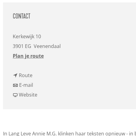
a
g
CONTACT
e
Kerkewijk 10
3901 EG
Veenendaal
n
Plan je route
a
n
a
Route
a
n
r
E-mail
a
a
v
L
Website
r
a
a
a
L
r
n
n
a
L
L
g
n
a
a
L
In Lang Leve Annie M.G. klinken haar teksten opnieuw - in 