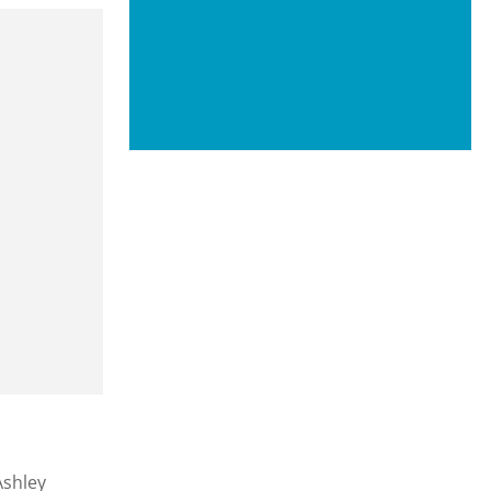
Bucketlists
Wat is er vandaag te doen?
Met een groep
Gemeenten
Ashley