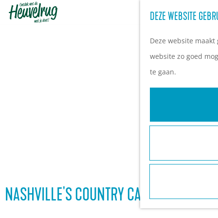
DEZE WEBSITE GEBR
G
a
Deze website maakt g
n
website zo goed moge
a
te gaan.
a
r
d
e
h
o
m
e
NASHVILLE'S COUNTRY CAFÉ - JORDYN MA
p