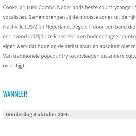
h
s
s
i
Cooke, en Luke Combs. Nederlands beste countryzanger, W
v
h
h
l
vocalisten. Samen brengen zij de mooiste songs uit de rij
i
v
v
l
Nashville (USA) en Nederland, begeleid door een band d
l
i
i
e
een avond vol tijdloze klassiekers en hedendaagse country 
l
l
l
'
eigen werk dat hoog op de setlist staat en absoluut niet
e
l
l
s
Van traditionele popcountry tot invloeden uit andere cult
'
e
e
C
overstijgt.
s
'
'
o
C
s
s
u
WANNEER
o
C
C
n
u
o
o
t
n
u
u
r
Donderdag 8 oktober 2026
t
n
n
y
r
t
t
C