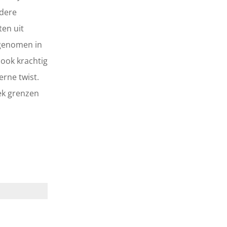
ndere
ten uit
egenomen in
 ook krachtig
rne twist.
iek grenzen