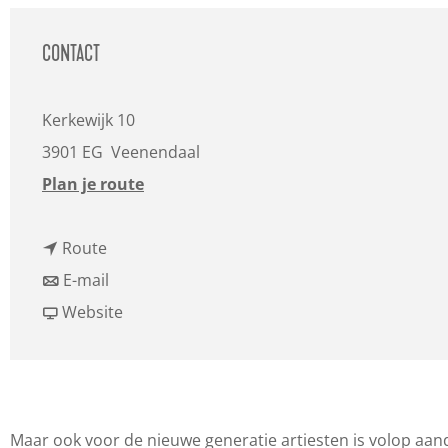
a
g
CONTACT
e
Kerkewijk 10
3901 EG
Veenendaal
n
Plan je route
a
n
a
Route
a
n
r
E-mail
a
a
v
N
Website
r
a
a
a
N
r
n
s
a
N
N
h
s
a
a
v
Maar ook voor de nieuwe generatie artiesten is volop aand