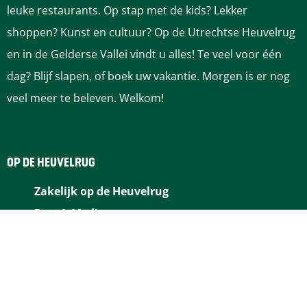
a
a
a
a
a
leuke restaurants. Op stap met de kids? Lekker
o
o
o
o
o
shoppen? Kunst en cultuur? Op de Utrechtse Heuvelrug
p
p
p
p
p
en in de Gelderse Vallei vindt u alles! Te veel voor één
F
P
L
e
W
dag? Blijf slapen, of boek uw vakantie. Morgen is er nog
a
i
i
-
h
veel meer te beleven. Welkom!
c
n
n
m
a
e
t
k
a
t
b
e
e
i
s
OP DE HEUVELRUG
o
r
d
l
A
Zakelijk op de Heuvelrug
o
e
I
p
Pers & Media
k
s
n
p
Over RBT Heuvelrug & Vallei
t
BLIJF OP DE HOOGTE