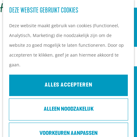
OVERNACHTEN
Z
DEZE WEBSITE GEBRUIKT COOKIES
G
Campings
o
M
a
Vakantieparken
Deze website maakt gebruik van cookies (Functioneel,
e
e
n
Hotels
Analytisch, Marketing) die noodzakelijk zijn om de
k
n
a
B&B's
website zo goed mogelijk te laten functioneren. Door op
e
u
a
accepteren te klikken, geef je aan hiermee akkoord te
n
r
PLAN JE BEZOEK
gaan.
d
Ontdekkingen van
e
bezoekers
ALLES ACCEPTEREN
h
De wolf op de Heuvelrug
o
Arrangementen en acties
ALLEEN NOODZAKELIJK
m
Blogs over de Heuvelrug
e
Praktische informatie
WELKOM IN HET SYMBIOCEEN
p
Hoe kom ik op de
VOORKEUREN AANPASSEN