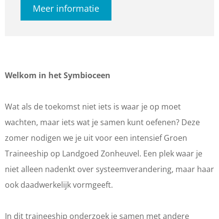
Meer informatie
e
W
W
k
l
e
e
o
k
l
l
m
o
k
k
i
m
o
o
n
Welkom in het Symbioceen
i
m
m
h
n
i
i
e
Wat als de toekomst niet iets is waar je op moet
h
n
n
t
wachten, maar iets wat je samen kunt oefenen? Deze
e
h
h
S
zomer nodigen we je uit voor een intensief Groen
t
e
e
y
Traineeship op Landgoed Zonheuvel. Een plek waar je
S
t
t
m
niet alleen nadenkt over systeemverandering, maar haar
y
S
S
b
ook daadwerkelijk vormgeeft.
m
y
y
i
b
m
m
o
In dit traineeship onderzoek je samen met andere