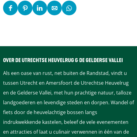
D
D
D
D
D
e
e
e
e
e
e
e
e
e
e
l
l
l
l
l
d
d
d
d
d
e
e
e
e
e
OVER DE UTRECHTSE HEUVELRUG & DE GELDERSE VALLEI
z
z
z
z
z
Als een oase van rust, net buiten de Randstad, vindt u
e
e
e
e
e
tussen Utrecht en Amersfoort de Utrechtse Heuvelrug
p
p
p
p
p
en de Gelderse Vallei, met hun prachtige natuur, talloze
a
a
a
a
a
landgoederen en levendige steden en dorpen. Wandel of
g
g
g
g
g
fiets door de heuvelachtige bossen langs
i
i
i
i
i
indrukwekkende kastelen, beleef de vele evenementen
n
n
n
n
n
en attracties of laat u culinair verwennen in één van de