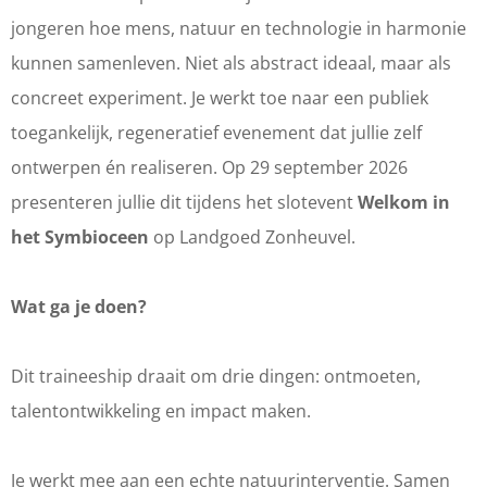
i
b
b
c
jongeren hoe mens, natuur en technologie in harmonie
o
i
i
e
kunnen samenleven. Niet als abstract ideaal, maar als
c
o
o
e
concreet experiment. Je werkt toe naar een publiek
e
c
c
n
toegankelijk, regeneratief evenement dat jullie zelf
e
e
e
ontwerpen én realiseren. Op 29 september 2026
n
e
e
presenteren jullie dit tijdens het slotevent
Welkom in
n
n
het Symbioceen
op Landgoed Zonheuvel.
Wat ga je doen?
Dit traineeship draait om drie dingen: ontmoeten,
talentontwikkeling en impact maken.
Je werkt mee aan een echte natuurinterventie. Samen