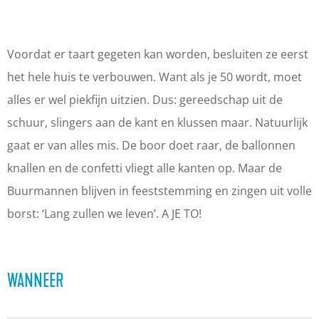
B
r
n
u
u
B
B
r
u
u
u
m
Voordat er taart gegeten kan worden, besluiten ze eerst
r
u
u
a
het hele huis te verbouwen. Want als je 50 wordt, moet
m
r
r
n
alles er wel piekfijn uitzien. Dus: gereedschap uit de
a
m
m
e
schuur, slingers aan de kant en klussen maar. Natuurlijk
n
a
a
n
gaat er van alles mis. De boor doet raar, de ballonnen
e
n
n
B
knallen en de confetti vliegt alle kanten op. Maar de
n
e
e
u
Buurmannen blijven in feeststemming en zingen uit volle
B
n
n
u
borst: ‘Lang zullen we leven’. A JE TO!
u
B
B
r
u
u
u
m
WANNEER
r
u
u
a
m
r
r
n