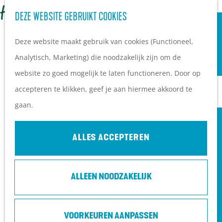
OVERNACHTEN
Z
DEZE WEBSITE GEBRUIKT COOKIES
G
Campings
o
M
a
Vakantieparken
Deze website maakt gebruik van cookies (Functioneel,
e
e
n
Hotels
Analytisch, Marketing) die noodzakelijk zijn om de
k
n
a
B&B's
website zo goed mogelijk te laten functioneren. Door op
e
u
a
accepteren te klikken, geef je aan hiermee akkoord te
n
r
PLAN JE BEZOEK
gaan.
d
Ontdekkingen van
e
bezoekers
ALLES ACCEPTEREN
h
De wolf op de Heuvelrug
o
Arrangementen en acties
ALLEEN NOODZAKELIJK
m
Blogs over de Heuvelrug
e
Praktische informatie
BUURMAN EN BUURMAN BOUWEN EEN
p
Hoe kom ik op de
FEESTJE (4+) - POLLE VRIENDEN EN
VOORKEUREN AANPASSEN