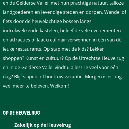
p
p
p
p
p
en de Gelderse Vallei, met hun prachtige natuur, talloze
s
e
e
j
a
a
a
a
a
landgoederen en levendige steden en dorpen. Wandel of
t
s
s
e
g
g
g
g
g
fiets door de heuvelachtige bossen langs
j
t
t
(
i
i
i
i
i
indrukwekkende kastelen, beleef de vele evenementen
e
j
j
4
n
n
n
n
n
en attracties of laat u culinair verwennen in één van de
(
e
e
+
a
a
a
a
a
leuke restaurants. Op stap met de kids? Lekker
4
(
(
)
o
o
o
o
o
shoppen? Kunst en cultuur? Op de Utrechtse Heuvelrug
+
4
4
-
p
p
p
p
p
en in de Gelderse Vallei vindt u alles! Te veel voor één
)
+
+
P
F
P
L
e
W
dag? Blijf slapen, of boek uw vakantie. Morgen is er nog
-
)
)
o
a
i
i
-
h
veel meer te beleven. Welkom!
P
-
-
l
c
n
n
m
a
o
P
P
l
e
t
k
a
t
l
o
o
e
b
e
e
i
s
l
l
l
V
OP DE HEUVELRUG
o
r
d
l
A
e
l
l
r
Zakelijk op de Heuvelrug