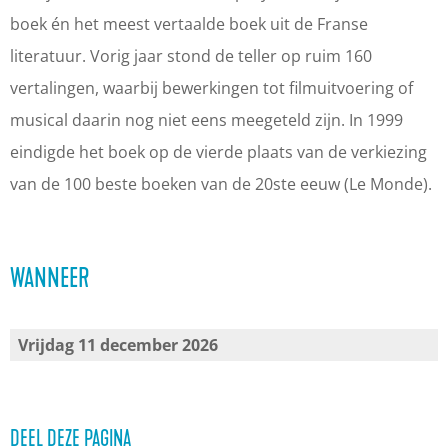
-
)
)
G
boek én het meest vertaalde boek uit de Franse
D
-
-
T
literatuur. Vorig jaar stond de teller op ruim 160
G
D
D
h
vertalingen, waarbij bewerkingen tot filmuitvoering of
T
G
G
e
musical daarin nog niet eens meegeteld zijn. In 1999
h
T
T
a
eindigde het boek op de vierde plaats van de verkiezing
e
h
h
t
van de 100 beste boeken van de 20ste eeuw (Le Monde).
a
e
e
e
t
a
a
r
WANNEER
e
t
t
r
e
e
r
r
Vrijdag 11 december 2026
DEEL DEZE PAGINA