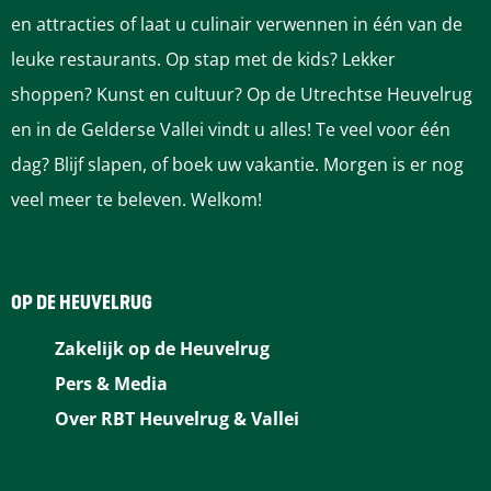
n
n
n
n
n
en attracties of laat u culinair verwennen in één van de
a
a
a
a
a
leuke restaurants. Op stap met de kids? Lekker
o
o
o
o
o
shoppen? Kunst en cultuur? Op de Utrechtse Heuvelrug
p
p
p
p
p
en in de Gelderse Vallei vindt u alles! Te veel voor één
F
P
L
e
W
dag? Blijf slapen, of boek uw vakantie. Morgen is er nog
a
i
i
-
h
veel meer te beleven. Welkom!
c
n
n
m
a
e
t
k
a
t
b
e
e
i
s
OP DE HEUVELRUG
o
r
d
l
A
Zakelijk op de Heuvelrug
o
e
I
p
Pers & Media
k
s
n
p
Over RBT Heuvelrug & Vallei
t