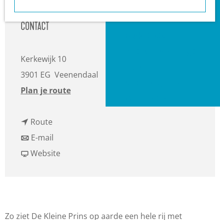
a
Heuvelrug?
g
VVV informatiepunten
CONTACT
e
Bucketlists
Wat is er vandaag te
Kerkewijk 10
doen?
3901 EG
Veenendaal
Met een groep
n
Plan je route
Gemeenten
a
n
a
Route
a
n
r
E-mail
a
a
v
D
Website
r
a
a
e
D
r
n
K
e
D
D
l
K
e
e
e
Zo ziet De Kleine Prins op aarde een hele rij met