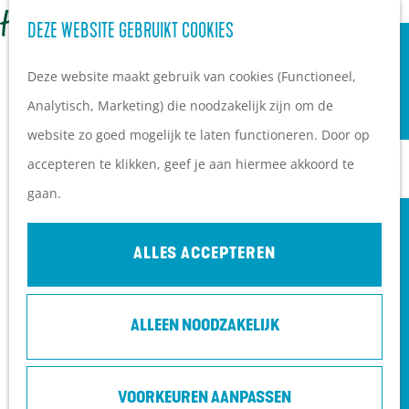
OVERNACHTEN
Z
DEZE WEBSITE GEBRUIKT COOKIES
G
Campings
o
M
a
Vakantieparken
Deze website maakt gebruik van cookies (Functioneel,
e
e
n
Hotels
Analytisch, Marketing) die noodzakelijk zijn om de
k
n
a
B&B's
website zo goed mogelijk te laten functioneren. Door op
e
u
a
accepteren te klikken, geef je aan hiermee akkoord te
n
r
PLAN JE BEZOEK
gaan.
d
Ontdekkingen van
e
bezoekers
ALLES ACCEPTEREN
h
De wolf op de Heuvelrug
o
Arrangementen en acties
ALLEEN NOODZAKELIJK
m
Blogs over de Heuvelrug
e
Praktische informatie
DE KLEINE PRINS (8+) - DG THEATER
p
Hoe kom ik op de
VOORKEUREN AANPASSEN