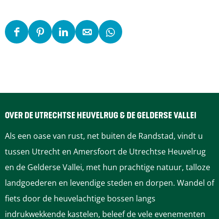
D
D
D
D
D
e
e
e
e
e
e
e
e
e
e
l
l
l
l
l
d
d
d
d
d
e
e
e
e
e
OVER DE UTRECHTSE HEUVELRUG & DE GELDERSE VALLEI
z
z
z
z
z
Als een oase van rust, net buiten de Randstad, vindt u
e
e
e
e
e
tussen Utrecht en Amersfoort de Utrechtse Heuvelrug
p
p
p
p
p
en de Gelderse Vallei, met hun prachtige natuur, talloze
a
a
a
a
a
landgoederen en levendige steden en dorpen. Wandel of
g
g
g
g
g
fiets door de heuvelachtige bossen langs
i
i
i
i
i
indrukwekkende kastelen, beleef de vele evenementen