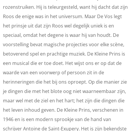
l
K
K
i
rozenstruiken. Hij is teleurgesteld, want hij dacht dat zijn
e
l
l
n
Roos de enige was in het universum. Maar De Vos legt
i
e
e
e
het prinsje uit dat zijn Roos wel degelijk uniek is en
n
i
i
P
speciaal, omdat het degene is waar hij van houdt. De
e
n
n
r
voorstelling bevat magische projecties voor elke scène,
P
e
e
i
betoverend spel en prachtige muziek. De Kleine Prins is
r
P
P
n
een musical die er toe doet. Het wijst ons er op dat de
i
r
r
s
waarde van een voorwerp of persoon zit in de
n
i
i
(
herinneringen die het bij ons oproept. Op die manier zie
s
n
n
8
je dingen die met het blote oog niet waarneembaar zijn,
(
s
s
+
maar wel met de ziel en het hart; het zijn die dingen die
8
(
(
)
het leven inhoud geven. De Kleine Prins, verschenen in
+
8
8
-
1946 en is een modern sprookje van de hand van
)
+
+
D
schrijver Antoine de Saint-Exupery. Het is zijn bekendste