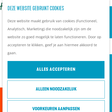
OVERNACHTEN
Z
DEZE WEBSITE GEBRUIKT COOKIES
G
Campings
o
M
a
Vakantieparken
Deze website maakt gebruik van cookies (Functioneel,
e
e
n
Hotels
Analytisch, Marketing) die noodzakelijk zijn om de
k
n
a
B&B's
website zo goed mogelijk te laten functioneren. Door op
e
u
a
accepteren te klikken, geef je aan hiermee akkoord te
n
r
PLAN JE BEZOEK
gaan.
d
Ontdekkingen van
e
bezoekers
ALLES ACCEPTEREN
h
De wolf op de Heuvelrug
o
Arrangementen en acties
ALLEEN NOODZAKELIJK
m
Blogs over de Heuvelrug
Sorry, deze activiteit is niet meer beschikbaar.
e
Praktische informatie
Bekijk het
actuele aanbod
voor de beschikbare
p
Hoe kom ik op de
VOORKEUREN AANPASSEN
opties.