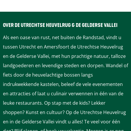
l
S
S
e
i
l
l
d
e
i
i
r
OVER DE UTRECHTSE HEUVELRUG & DE GELDERSE VALLEI
d
e
e
e
Als een oase van rust, net buiten de Randstad, vindt u
r
d
d
c
tussen Utrecht en Amersfoort de Utrechtse Heuvelrug
e
r
r
h
en de Gelderse Vallei, met hun prachtige natuur, talloze
c
e
e
t
landgoederen en levendige steden en dorpen. Wandel of
h
c
c
1
fiets door de heuvelachtige bossen langs
t
h
h
indrukwekkende kastelen, beleef de vele evenementen
1
t
t
en attracties of laat u culinair verwennen in één van de
1
1
leuke restaurants. Op stap met de kids? Lekker
shoppen? Kunst en cultuur? Op de Utrechtse Heuvelrug
en in de Gelderse Vallei vindt u alles! Te veel voor één