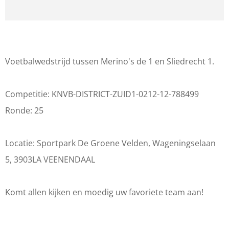
r
a
a
e
M
r
n
r
e
M
M
i
r
e
e
n
Voetbalwedstrijd tussen Merino's de 1 en Sliedrecht 1.
i
r
r
o
n
i
i
'
Competitie: KNVB-DISTRICT-ZUID1-0212-12-788499
o
n
n
s
Ronde: 25
'
o
o
d
s
'
'
e
Locatie: Sportpark De Groene Velden, Wageningselaan
d
s
s
1
5, 3903LA VEENENDAAL
e
d
d
-
1
e
e
S
Komt allen kijken en moedig uw favoriete team aan!
-
1
1
l
S
-
-
i