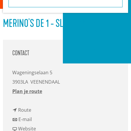
a
Heuvelrug?
g
VVV informatiepunten
e
Bucketlists
MERINO'S DE 1 - SLIEDRECHT 1
Wat is er vandaag te
doen?
Met een groep
CONTACT
Gemeenten
Wageningselaan 5
3903LA
VEENENDAAL
n
Plan je route
a
n
a
Route
a
n
r
E-mail
a
a
v
M
Website