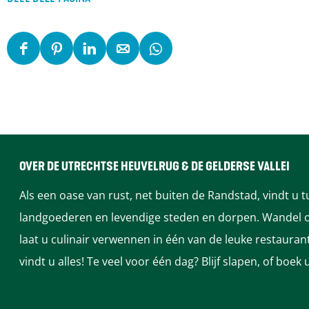
8
8
D
D
D
D
D
e
e
e
e
e
e
e
e
e
e
l
l
l
l
l
d
d
d
d
d
e
e
e
e
e
OVER DE UTRECHTSE HEUVELRUG & DE GELDERSE VALLEI
z
z
z
z
z
Als een oase van rust, net buiten de Randstad, vindt u 
e
e
e
e
e
landgoederen en levendige steden en dorpen. Wandel of
p
p
p
p
p
laat u culinair verwennen in één van de leuke restaura
a
a
a
a
a
vindt u alles! Te veel voor één dag? Blijf slapen, of bo
g
g
g
g
g
i
i
i
i
i