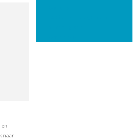
Bucketlists
Wat is er vandaag te doen?
Met een groep
Gemeenten
 en
k naar