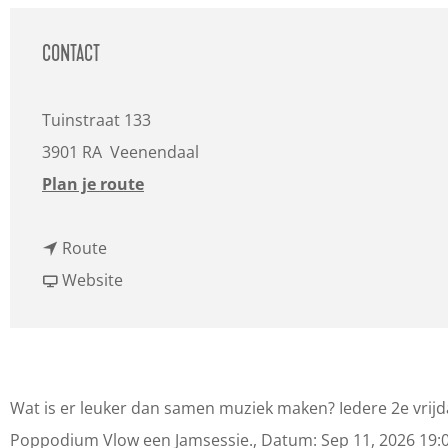
a
g
CONTACT
e
Tuinstraat 133
3901 RA
Veenendaal
n
Plan je route
a
n
a
Route
a
v
r
Website
a
a
J
r
n
a
J
J
m
a
a
s
Wat is er leuker dan samen muziek maken? Iedere 2e vr
m
m
e
Poppodium Vlow een Jamsessie., Datum: Sep 11, 2026 19:0