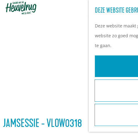
DEZE WEBSITE GEBR
G
a
Deze website maakt g
n
website zo goed moge
a
te gaan.
a
r
d
e
h
o
m
e
JAMSESSIE - VLOW0318
p