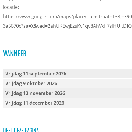
s
s
s
locatie:
e
e
s
https://www.google.com/maps/place/Tuinstraat+133,+3
s
s
i
3a5670c?sa=X&ved=2ahUKEwjEzsKv1qv8AhVd_7sIHUltDf
s
s
e
i
i
-
WANNEER
e
e
V
-
-
l
V
V
o
Vrijdag 11 september 2026
l
l
w
Vrijdag 9 oktober 2026
o
o
0
Vrijdag 13 november 2026
w
w
3
Vrijdag 11 december 2026
0
0
1
3
3
8
1
1
DEEL DEZE PAGINA