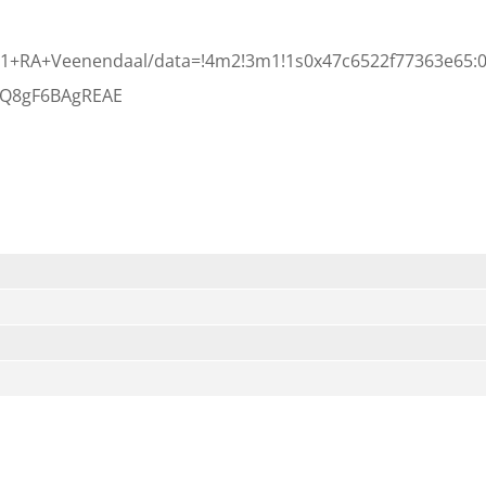
901+RA+Veenendaal/data=!4m2!3m1!1s0x47c6522f77363e65:
QQ8gF6BAgREAE