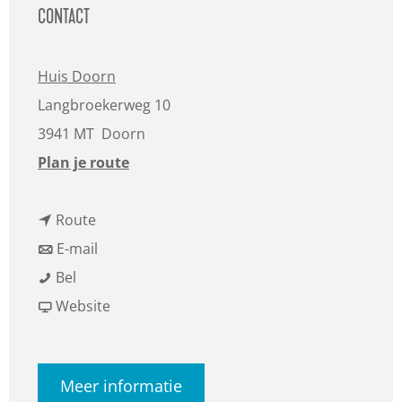
CONTACT
Huis Doorn
Langbroekerweg 10
3941 MT
Doorn
n
Plan je route
a
n
a
Route
a
n
r
E-mail
D
a
a
D
Bel
a
r
a
v
a
Website
g
D
r
a
g
v
a
D
n
v
Meer informatie
a
g
a
D
a