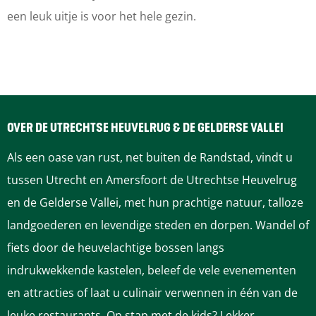
s
M
|
l
s
een leuk uitje is voor het hele gezin.
e
u
M
|
e
u
s
u
M
u
m
e
s
u
m
H
u
e
s
H
u
m
u
e
u
OVER DE UTRECHTSE HEUVELRUG & DE GELDERSE VALLEI
i
H
m
u
i
Als een oase van rust, net buiten de Randstad, vindt u
s
u
H
m
s
tussen Utrecht en Amersfoort de Utrechtse Heuvelrug
D
i
u
H
D
en de Gelderse Vallei, met hun prachtige natuur, talloze
o
s
i
u
o
landgoederen en levendige steden en dorpen. Wandel of
o
D
s
i
o
fiets door de heuvelachtige bossen langs
r
o
D
s
r
indrukwekkende kastelen, beleef de vele evenementen
n
o
o
D
n
en attracties of laat u culinair verwennen in één van de
r
o
o
leuke restaurants. Op stap met de kids? Lekker