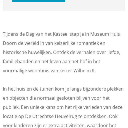
n
v
g
a
n
h
a
v
g
h
e
n
a
v
e
t
h
n
a
t
Tijdens de Dag van het Kasteel stap je in Museum Huis
K
e
h
n
K
Doorn de wereld in van keizerlijke romantiek en
a
t
e
h
a
historische huwelijken. Ontdek de verhalen over liefde,
s
K
t
e
s
familiebanden en het leven aan het hof in het
t
a
K
t
t
voormalige woonhuis van keizer Wilhelm II.
e
s
a
K
e
e
t
s
a
e
In het huis en de tuinen kom je langs bijzondere plekken
l
e
t
s
l
en objecten die normaal gesloten blijven voor het
|
e
e
t
|
publiek. Een unieke kans om het rijke verleden van deze
M
l
e
e
M
locatie op De Utrechtse Heuvelrug te ontdekken. Ook
u
|
l
e
u
voor kinderen zijn er extra activiteiten, waardoor het