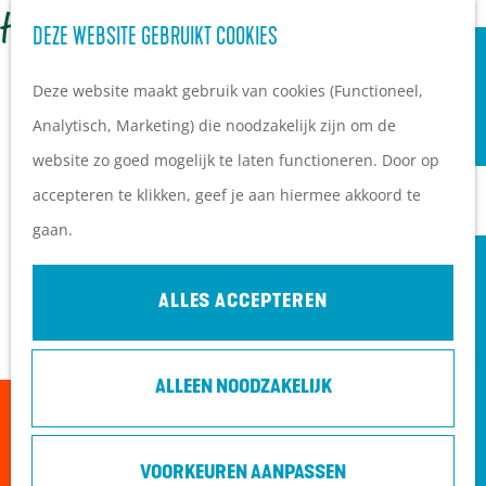
OVERNACHTEN
Z
DEZE WEBSITE GEBRUIKT COOKIES
G
Campings
o
M
a
Vakantieparken
Deze website maakt gebruik van cookies (Functioneel,
e
e
n
Hotels
Analytisch, Marketing) die noodzakelijk zijn om de
k
n
a
B&B's
website zo goed mogelijk te laten functioneren. Door op
e
u
a
accepteren te klikken, geef je aan hiermee akkoord te
n
r
PLAN JE BEZOEK
gaan.
d
Ontdekkingen van
e
bezoekers
ALLES ACCEPTEREN
h
De wolf op de Heuvelrug
o
Arrangementen en acties
ALLEEN NOODZAKELIJK
m
Blogs over de Heuvelrug
Sorry, deze activiteit is niet meer beschikbaar.
e
Praktische informatie
Bekijk het
actuele aanbod
voor de beschikbare
p
Hoe kom ik op de
VOORKEUREN AANPASSEN
opties.