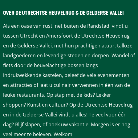
n
o
m
d
n
a
OVER DE UTRECHTSE HEUVELRUG & DE GELDERSE VALLEI
m
d
r
Als een oase van rust, net buiten de Randstad, vindt u
a
m
k
tussen Utrecht en Amersfoort de Utrechtse Heuvelrug
r
a
t
en de Gelderse Vallei, met hun prachtige natuur, talloze
k
r
landgoederen en levendige steden en dorpen. Wandel of
t
k
fiets door de heuvelachtige bossen langs
t
indrukwekkende kastelen, beleef de vele evenementen
en attracties of laat u culinair verwennen in één van de
leuke restaurants. Op stap met de kids? Lekker
shoppen? Kunst en cultuur? Op de Utrechtse Heuvelrug
en in de Gelderse Vallei vindt u alles! Te veel voor één
dag? Blijf slapen, of boek uw vakantie. Morgen is er nog
veel meer te beleven. Welkom!