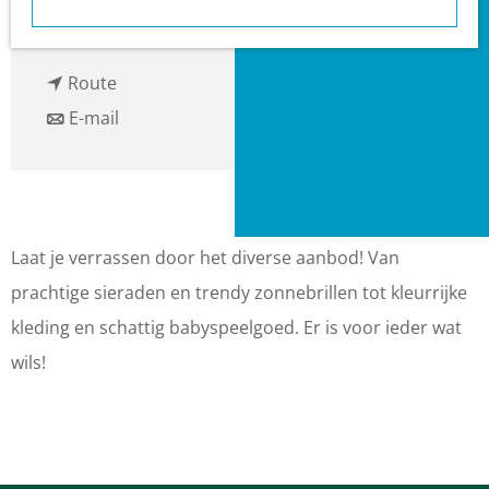
a
Heuvelrug?
n
Plan je route
g
VVV informatiepunten
a
e
Bucketlists
n
a
Route
Wat is er vandaag te
a
n
r
E-mail
doen?
a
a
Z
Met een groep
r
a
o
Gemeenten
Z
r
m
o
Z
e
Laat je verrassen door het diverse aanbod! Van
m
o
r
prachtige sieraden en trendy zonnebrillen tot kleurrijke
e
m
a
kleding en schattig babyspeelgoed. Er is voor ieder wat
r
e
v
wils!
a
r
o
v
a
n
o
v
d