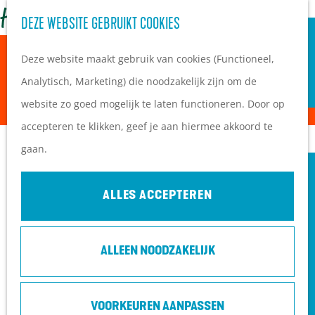
OVERNACHTEN
Z
DEZE WEBSITE GEBRUIKT COOKIES
G
Campings
o
M
a
Vakantieparken
Sorry, deze activiteit is niet meer beschikbaar.
Deze website maakt gebruik van cookies (Functioneel,
e
e
n
Hotels
Bekijk het
actuele aanbod
voor de beschikbare
Analytisch, Marketing) die noodzakelijk zijn om de
k
n
a
B&B's
opties.
website zo goed mogelijk te laten functioneren. Door op
e
u
a
accepteren te klikken, geef je aan hiermee akkoord te
n
r
PLAN JE BEZOEK
gaan.
ZOMERAVONDMARKT
d
Ontdekkingen van
e
bezoekers
ALLES ACCEPTEREN
h
De wolf op de Heuvelrug
o
Arrangementen en acties
CONTACT
ALLEEN NOODZAKELIJK
m
Blogs over de Heuvelrug
e
Praktische informatie
Hoofdstraat 1
p
Hoe kom ik op de
3901 DM
Veenendaal
VOORKEUREN AANPASSEN