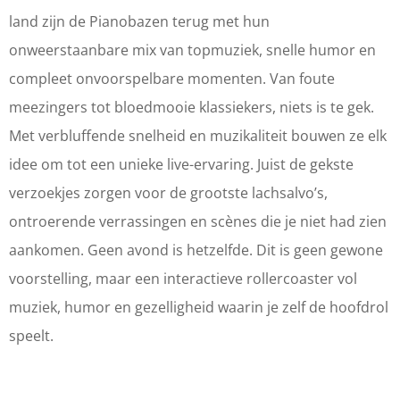
i
P
P
n
land zijn de Pianobazen terug met hun
a
i
i
o
onweerstaanbare mix van topmuziek, snelle humor en
n
a
a
b
compleet onvoorspelbare momenten. Van foute
o
n
n
a
meezingers tot bloedmooie klassiekers, niets is te gek.
b
o
o
z
Met verbluffende snelheid en muzikaliteit bouwen ze elk
a
b
b
e
idee om tot een unieke live-ervaring. Juist de gekste
z
a
a
n
verzoekjes zorgen voor de grootste lachsalvo’s,
e
z
z
-
ontroerende verrassingen en scènes die je niet had zien
n
e
e
R
aankomen. Geen avond is hetzelfde. Dit is geen gewone
-
n
n
o
voorstelling, maar een interactieve rollercoaster vol
R
-
-
e
muziek, humor en gezelligheid waarin je zelf de hoofdrol
o
R
R
p
speelt.
e
o
o
t
p
e
e
U