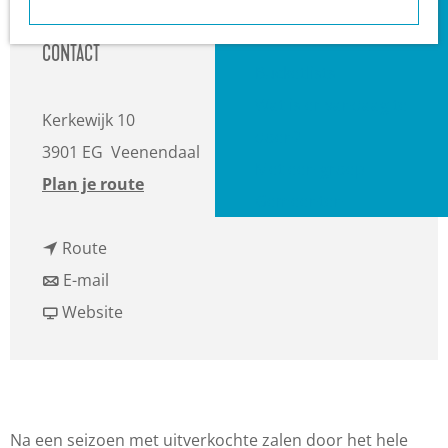
a
Heuvelrug?
g
VVV informatiepunten
CONTACT
e
Bucketlists
Wat is er vandaag te
Kerkewijk 10
doen?
3901 EG
Veenendaal
Met een groep
n
Plan je route
Gemeenten
a
n
a
Route
a
n
r
E-mail
a
a
v
D
Website
r
a
a
e
D
r
n
P
e
D
D
i
P
e
e
a
Na een seizoen met uitverkochte zalen door het hele