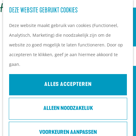
OVERNACHTEN
Z
DEZE WEBSITE GEBRUIKT COOKIES
G
Campings
o
M
a
Vakantieparken
Deze website maakt gebruik van cookies (Functioneel,
e
e
n
Hotels
Analytisch, Marketing) die noodzakelijk zijn om de
k
n
a
B&B's
website zo goed mogelijk te laten functioneren. Door op
e
u
a
accepteren te klikken, geef je aan hiermee akkoord te
n
r
PLAN JE BEZOEK
gaan.
d
Ontdekkingen van
e
bezoekers
ALLES ACCEPTEREN
h
De wolf op de Heuvelrug
o
Arrangementen en acties
ALLEEN NOODZAKELIJK
m
Blogs over de Heuvelrug
e
Praktische informatie
DE PIANOBAZEN - ROEPT U MAAR!
p
Hoe kom ik op de
VOORKEUREN AANPASSEN