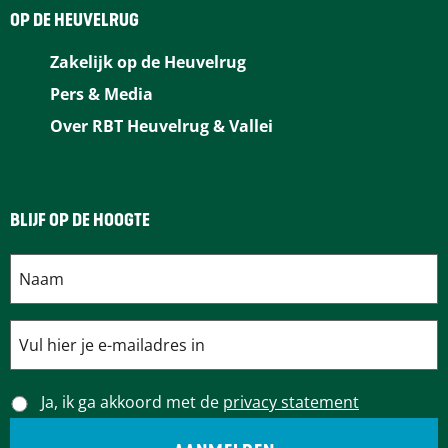
b
e
e
i
s
OP DE HEUVELRUG
o
r
d
l
A
Zakelijk op de Heuvelrug
o
e
I
p
Pers & Media
k
s
n
p
Over RBT Heuvelrug & Vallei
t
BLIJF OP DE HOOGTE
Ja, ik ga akkoord met de
privacy statement