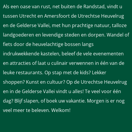
z
z
z
z
z
Als een oase van rust, net buiten de Randstad, vindt u
e
e
e
e
e
tussen Utrecht en Amersfoort de Utrechtse Heuvelrug
p
p
p
p
p
en de Gelderse Vallei, met hun prachtige natuur, talloze
a
a
a
a
a
landgoederen en levendige steden en dorpen. Wandel of
g
g
g
g
g
fiets door de heuvelachtige bossen langs
i
i
i
i
i
indrukwekkende kastelen, beleef de vele evenementen
n
n
n
n
n
en attracties of laat u culinair verwennen in één van de
a
a
a
a
a
leuke restaurants. Op stap met de kids? Lekker
o
o
o
o
o
shoppen? Kunst en cultuur? Op de Utrechtse Heuvelrug
p
p
p
p
p
en in de Gelderse Vallei vindt u alles! Te veel voor één
F
P
L
e
W
dag? Blijf slapen, of boek uw vakantie. Morgen is er nog
a
i
i
-
h
veel meer te beleven. Welkom!
c
n
n
m
a
e
t
k
a
t