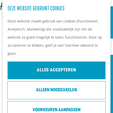
OVERNACHTEN
Z
DEZE WEBSITE GEBRUIKT COOKIES
G
Campings
o
M
a
Vakantieparken
Deze website maakt gebruik van cookies (Functioneel,
e
e
n
Hotels
Analytisch, Marketing) die noodzakelijk zijn om de
k
n
a
B&B's
website zo goed mogelijk te laten functioneren. Door op
e
u
a
accepteren te klikken, geef je aan hiermee akkoord te
n
r
PLAN JE BEZOEK
gaan.
d
Ontdekkingen van
e
bezoekers
ALLES ACCEPTEREN
h
De wolf op de Heuvelrug
o
Arrangementen en acties
ALLEEN NOODZAKELIJK
m
Blogs over de Heuvelrug
e
Praktische informatie
HAZESSINGALONG | SLOTTUINTHEATER
p
Hoe kom ik op de
VOORKEUREN AANPASSEN