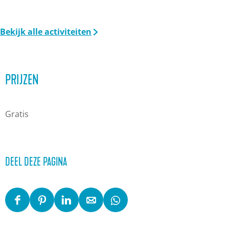
Bekijk alle activiteiten
PRIJZEN
Gratis
DEEL DEZE PAGINA
D
D
D
D
D
e
e
e
e
e