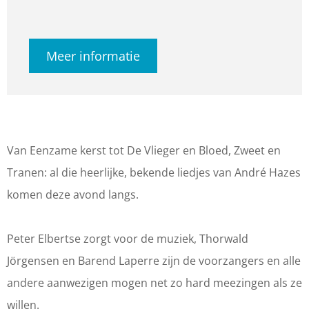
z
H
r
a
z
e
a
H
n
e
Meer informatie
s
z
a
H
s
S
e
z
a
S
i
s
e
z
i
n
S
s
e
n
g
i
S
s
g
Van Eenzame kerst tot De Vlieger en Bloed, Zweet en
a
n
i
S
a
Tranen: al die heerlijke, bekende liedjes van André Hazes
l
g
n
i
l
komen deze avond langs.
o
a
g
n
o
n
l
a
g
n
Peter Elbertse zorgt voor de muziek, Thorwald
g
o
l
a
g
Jörgensen en Barend Laperre zijn de voorzangers en alle
|
n
o
l
|
andere aanwezigen mogen net zo hard meezingen als ze
S
g
n
o
S
willen.