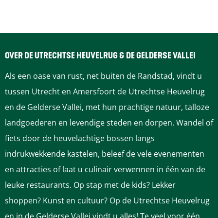
e
e
e
e
e
l
l
l
l
l
d
d
d
d
d
e
e
e
e
e
OVER DE UTRECHTSE HEUVELRUG & DE GELDERSE VALLEI
z
z
z
z
z
Als een oase van rust, net buiten de Randstad, vindt u
e
e
e
e
e
tussen Utrecht en Amersfoort de Utrechtse Heuvelrug
p
p
p
p
p
en de Gelderse Vallei, met hun prachtige natuur, talloze
a
a
a
a
a
landgoederen en levendige steden en dorpen. Wandel of
g
g
g
g
g
fiets door de heuvelachtige bossen langs
i
i
i
i
i
indrukwekkende kastelen, beleef de vele evenementen
n
n
n
n
n
en attracties of laat u culinair verwennen in één van de
a
a
a
a
a
leuke restaurants. Op stap met de kids? Lekker
o
o
o
o
o
shoppen? Kunst en cultuur? Op de Utrechtse Heuvelrug
p
p
p
p
p
en in de Gelderse Vallei vindt u alles! Te veel voor één