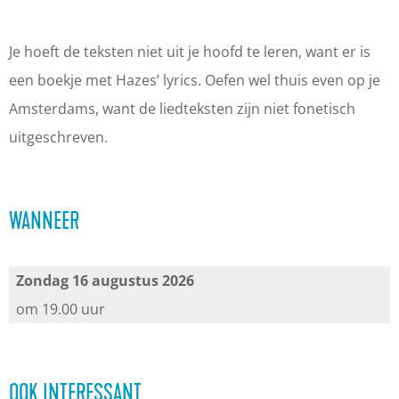
l
|
g
n
l
o
S
|
g
o
Je hoeft de teksten niet uit je hoofd te leren, want er is
t
l
S
|
t
een boekje met Hazes’ lyrics. Oefen wel thuis even op je
t
o
l
S
t
Amsterdams, want de liedteksten zijn niet fonetisch
u
t
o
l
u
uitgeschreven.
i
t
t
o
i
n
u
t
t
n
t
i
u
t
t
WANNEER
h
n
i
u
h
e
t
n
i
e
Zondag 16 augustus 2026
a
h
t
n
a
om 19.00 uur
t
e
h
t
t
e
a
e
h
e
r
t
a
e
r
OOK INTERESSANT