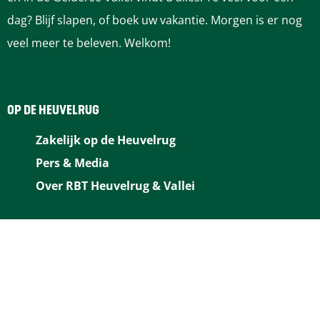
F
P
L
e
W
dag? Blijf slapen, of boek uw vakantie. Morgen is er nog
a
i
i
-
h
veel meer te beleven. Welkom!
c
n
n
m
a
e
t
k
a
t
b
e
e
i
s
OP DE HEUVELRUG
o
r
d
l
A
Zakelijk op de Heuvelrug
o
e
I
p
Pers & Media
k
s
n
p
Over RBT Heuvelrug & Vallei
t
BLIJF OP DE HOOGTE