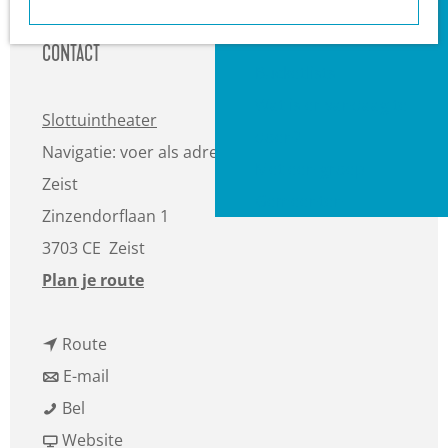
a
Heuvelrug?
g
VVV informatiepunten
CONTACT
e
Bucketlists
Wat is er vandaag te
Slottuintheater
doen?
Navigatie: voer als adres in Hernhuttersingel,
Met een groep
Zeist
Gemeenten
Zinzendorflaan 1
3703 CE
Zeist
n
Plan je route
a
n
a
Route
a
n
r
E-mail
H
a
a
H
Bel
a
r
a
v
a
Website