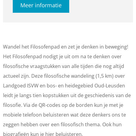
Meer informatie
s
l
i
F
s
o
o
l
i
o
f
s
o
l
f
e
o
s
o
e
n
f
o
s
n
Wandel het Filosofenpad en zet je denken in beweging!
p
e
f
o
p
Het Filosofenpad nodigt je uit om na te denken over
a
n
e
f
a
filosofische vraagstukken van alle tijden die nog altijd
d
p
n
e
d
actueel zijn. Deze filosofische wandeling (1,5 km) over
a
p
n
Landgoed ISVW en bos- en heidegebied Oud-Leusden
d
a
p
leidt je langs tien kopstukken uit de geschiedenis van de
d
a
filosofie. Via de QR-codes op de borden kun je met je
d
mobiele telefoon beluisteren wat deze denkers ons te
zeggen hebben over een filosofisch thema. Ook hun
biografieën kun je hier beluisteren.