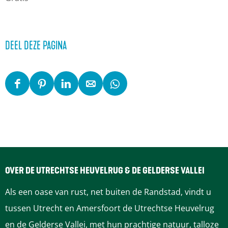
DEEL DEZE PAGINA
D
D
D
D
D
e
e
e
e
e
e
e
e
e
e
l
l
l
l
l
d
d
d
d
d
e
e
e
e
e
OVER DE UTRECHTSE HEUVELRUG & DE GELDERSE VALLEI
z
z
z
z
z
Als een oase van rust, net buiten de Randstad, vindt u
e
e
e
e
e
tussen Utrecht en Amersfoort de Utrechtse Heuvelrug
p
p
p
p
p
en de Gelderse Vallei, met hun prachtige natuur, talloze