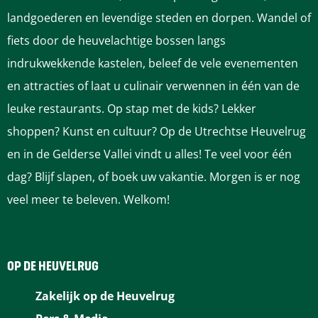
a
a
a
a
a
landgoederen en levendige steden en dorpen. Wandel of
g
g
g
g
g
fiets door de heuvelachtige bossen langs
i
i
i
i
i
indrukwekkende kastelen, beleef de vele evenementen
n
n
n
n
n
en attracties of laat u culinair verwennen in één van de
a
a
a
a
a
leuke restaurants. Op stap met de kids? Lekker
o
o
o
o
o
shoppen? Kunst en cultuur? Op de Utrechtse Heuvelrug
p
p
p
p
p
en in de Gelderse Vallei vindt u alles! Te veel voor één
F
P
L
e
W
dag? Blijf slapen, of boek uw vakantie. Morgen is er nog
a
i
i
-
h
veel meer te beleven. Welkom!
c
n
n
m
a
e
t
k
a
t
b
e
e
i
s
OP DE HEUVELRUG
o
r
d
l
A
Zakelijk op de Heuvelrug
o
e
I
p