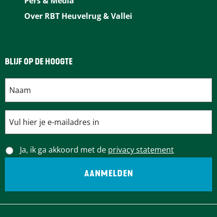
Pers & Media
k
s
n
p
Over RBT Heuvelrug & Vallei
t
BLIJF OP DE HOOGTE
Ja, ik ga akkoord met de
privacy statement