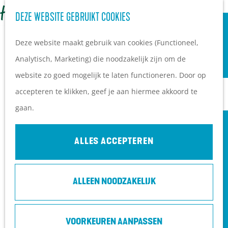
OVERNACHTEN
Z
DEZE WEBSITE GEBRUIKT COOKIES
G
Campings
o
M
a
Vakantieparken
Deze website maakt gebruik van cookies (Functioneel,
e
e
n
Hotels
Analytisch, Marketing) die noodzakelijk zijn om de
k
n
a
B&B's
website zo goed mogelijk te laten functioneren. Door op
e
u
a
accepteren te klikken, geef je aan hiermee akkoord te
n
r
PLAN JE BEZOEK
gaan.
d
Ontdekkingen van
e
bezoekers
ALLES ACCEPTEREN
h
De wolf op de Heuvelrug
o
Arrangementen en acties
ALLEEN NOODZAKELIJK
m
Blogs over de Heuvelrug
e
Praktische informatie
FILOSOFENPAD
p
Hoe kom ik op de
VOORKEUREN AANPASSEN