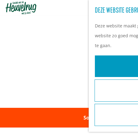
DEZE WEBSITE GEBR
G
a
Deze website maakt g
n
website zo goed moge
a
te gaan.
a
r
d
e
h
o
m
Sorry, deze activiteit
e
p