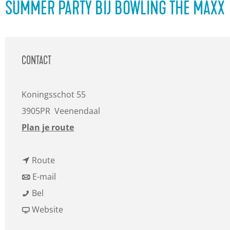
a
SUMMER PARTY BIJ BOWLING THE MAXX
g
e
CONTACT
Koningsschot 55
3905PR
Veenendaal
n
Plan je route
a
n
a
Route
a
n
r
E-mail
S
a
a
S
Bel
u
r
a
v
u
Website
m
S
r
a
m