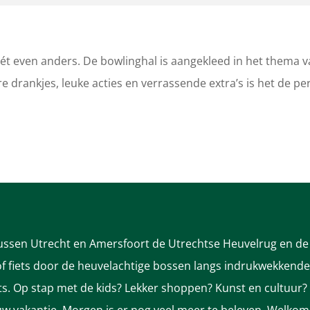
t even anders. De bowlinghal is aangekleed in het thema 
e drankjes, leuke acties en verrassende extra’s is het de pe
tussen Utrecht en Amersfoort de Utrechtse Heuvelrug en de 
 fiets door de heuvelachtige bossen langs indrukwekkende k
nts. Op stap met de kids? Lekker shoppen? Kunst en cultuur?