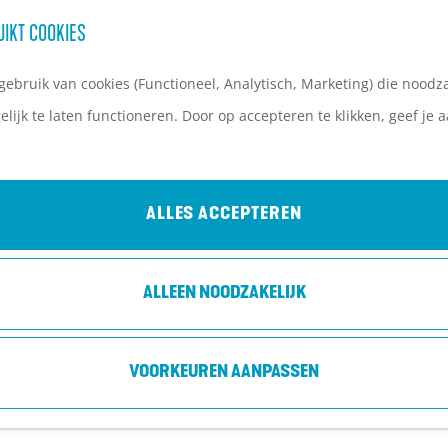
UIKT COOKIES
ebruik van cookies (Functioneel, Analytisch, Marketing) die noodza
lijk te laten functioneren. Door op accepteren te klikken, geef je
ALLES ACCEPTEREN
ALLEEN NOODZAKELIJK
VOORKEUREN AANPASSEN
 is niet meer beschikbaar. Bekijk het
actuele aanbod
voor 