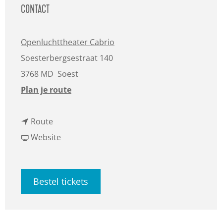
CONTACT
Openluchttheater Cabrio
Soesterbergsestraat 140
3768 MD
Soest
n
Plan je route
a
n
a
Route
a
v
r
Website
a
a
P
r
n
a
Bestel tickets
P
P
u
a
a
l
u
u
d