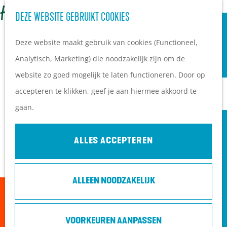
OVERNACHTEN
Z
DEZE WEBSITE GEBRUIKT COOKIES
G
Campings
o
M
a
Vakantieparken
Deze website maakt gebruik van cookies (Functioneel,
e
e
n
Hotels
Analytisch, Marketing) die noodzakelijk zijn om de
k
n
a
B&B's
website zo goed mogelijk te laten functioneren. Door op
e
u
a
accepteren te klikken, geef je aan hiermee akkoord te
n
r
PLAN JE BEZOEK
gaan.
d
Ontdekkingen van
e
bezoekers
ALLES ACCEPTEREN
h
De wolf op de Heuvelrug
o
Arrangementen en acties
ALLEEN NOODZAKELIJK
m
Blogs over de Heuvelrug
Sorry, deze activiteit is niet meer beschikbaar.
e
Praktische informatie
Bekijk het
actuele aanbod
voor de beschikbare
p
Hoe kom ik op de
VOORKEUREN AANPASSEN
opties.