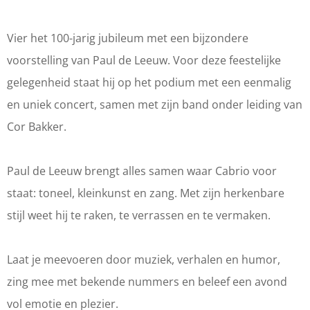
l
l
e
d
d
L
Vier het 100-jarig jubileum met een bijzondere
e
e
e
voorstelling van Paul de Leeuw. Voor deze feestelijke
L
L
e
gelegenheid staat hij op het podium met een eenmalig
e
e
u
en uniek concert, samen met zijn band onder leiding van
e
e
w
Cor Bakker.
u
u
|
w
w
O
Paul de Leeuw brengt alles samen waar Cabrio voor
|
|
p
staat: toneel, kleinkunst en zang. Met zijn herkenbare
O
O
e
stijl weet hij te raken, te verrassen en te vermaken.
p
p
n
e
e
l
Laat je meevoeren door muziek, verhalen en humor,
n
n
u
zing mee met bekende nummers en beleef een avond
l
l
c
vol emotie en plezier.