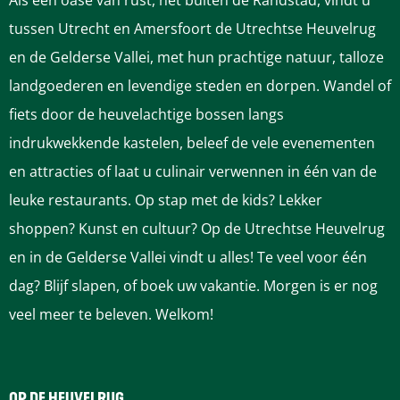
Als een oase van rust, net buiten de Randstad, vindt u
r
r
o
tussen Utrecht en Amersfoort de Utrechtse Heuvelrug
i
i
en de Gelderse Vallei, met hun prachtige natuur, talloze
o
o
landgoederen en levendige steden en dorpen. Wandel of
fiets door de heuvelachtige bossen langs
indrukwekkende kastelen, beleef de vele evenementen
en attracties of laat u culinair verwennen in één van de
leuke restaurants. Op stap met de kids? Lekker
shoppen? Kunst en cultuur? Op de Utrechtse Heuvelrug
en in de Gelderse Vallei vindt u alles! Te veel voor één
dag? Blijf slapen, of boek uw vakantie. Morgen is er nog
veel meer te beleven. Welkom!
OP DE HEUVELRUG