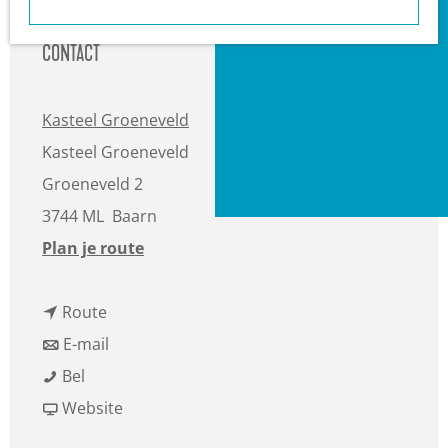
a
Heuvelrug?
g
VVV informatiepunten
CONTACT
e
Bucketlists
Wat is er vandaag te
Kasteel Groeneveld
doen?
Kasteel Groeneveld
Met een groep
Groeneveld 2
Gemeenten
3744 ML
Baarn
n
Plan je route
a
n
a
Route
a
n
r
E-mail
X
a
a
X
Bel
y
r
a
v
y
Website
l
X
r
a
l