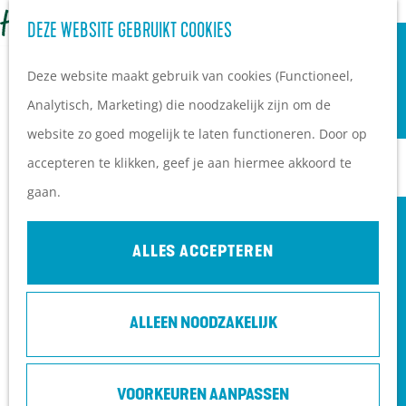
OVERNACHTEN
Z
DEZE WEBSITE GEBRUIKT COOKIES
G
Campings
o
M
a
Vakantieparken
Deze website maakt gebruik van cookies (Functioneel,
e
e
n
Hotels
Analytisch, Marketing) die noodzakelijk zijn om de
k
n
a
B&B's
website zo goed mogelijk te laten functioneren. Door op
e
u
a
accepteren te klikken, geef je aan hiermee akkoord te
n
r
PLAN JE BEZOEK
gaan.
d
Ontdekkingen van
e
bezoekers
ALLES ACCEPTEREN
h
De wolf op de Heuvelrug
o
Arrangementen en acties
ALLEEN NOODZAKELIJK
m
Blogs over de Heuvelrug
e
Praktische informatie
XYLOTHEEK - KASTEEL GROENEVELD
p
Hoe kom ik op de
VOORKEUREN AANPASSEN