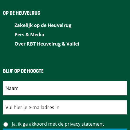
e
t
k
a
t
b
e
e
i
s
OP DE HEUVELRUG
o
r
d
l
A
Zakelijk op de Heuvelrug
o
e
I
p
Pers & Media
k
s
n
p
Over RBT Heuvelrug & Vallei
t
BLIJF OP DE HOOGTE
Ja, ik ga akkoord met de
privacy statement