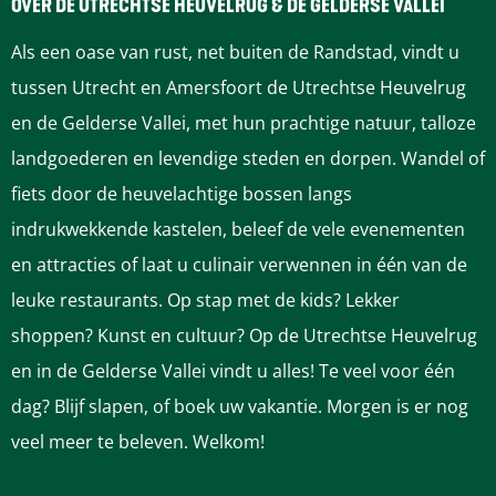
e
e
e
e
e
OVER DE UTRECHTSE HEUVELRUG & DE GELDERSE VALLEI
z
z
z
z
z
Als een oase van rust, net buiten de Randstad, vindt u
e
e
e
e
e
tussen Utrecht en Amersfoort de Utrechtse Heuvelrug
p
p
p
p
p
en de Gelderse Vallei, met hun prachtige natuur, talloze
a
a
a
a
a
landgoederen en levendige steden en dorpen. Wandel of
g
g
g
g
g
fiets door de heuvelachtige bossen langs
i
i
i
i
i
indrukwekkende kastelen, beleef de vele evenementen
n
n
n
n
n
en attracties of laat u culinair verwennen in één van de
a
a
a
a
a
leuke restaurants. Op stap met de kids? Lekker
o
o
o
o
o
shoppen? Kunst en cultuur? Op de Utrechtse Heuvelrug
p
p
p
p
p
en in de Gelderse Vallei vindt u alles! Te veel voor één
F
P
L
e
W
dag? Blijf slapen, of boek uw vakantie. Morgen is er nog
a
i
i
-
h
veel meer te beleven. Welkom!
c
n
n
m
a