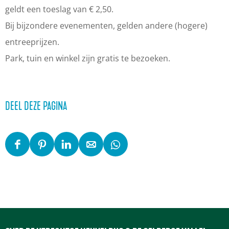
geldt een toeslag van € 2,50.
Bij bijzondere evenementen, gelden andere (hogere)
entreeprijzen.
Park, tuin en winkel zijn gratis te bezoeken.
DEEL DEZE PAGINA
D
D
D
D
D
e
e
e
e
e
e
e
e
e
e
l
l
l
l
l
d
d
d
d
d