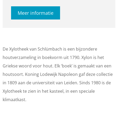
o
y
X
n
o
Meer informatie
t
l
y
X
t
h
o
l
y
h
e
t
o
l
e
e
h
t
o
e
k
e
h
t
k
De Xylotheek van Schlümbach is een bijzondere
-
e
e
h
-
houtverzameling in boekvorm uit 1790. Xylon is het
K
k
e
e
K
Griekse woord voor hout. Elk ‘boek’ is gemaakt van een
a
-
k
e
a
houtsoort. Koning Lodewijk Napoleon gaf deze collectie
s
K
-
k
s
in 1809 aan de universiteit van Leiden. Sinds 1980 is de
t
a
K
-
t
Xylotheek te zien in het kasteel, in een speciale
e
s
a
K
e
klimaatkast.
e
t
s
a
e
l
e
t
s
l