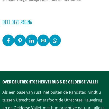
DEEL DEZE PAGINA
D
D
D
D
D
e
e
e
e
e
e
e
e
e
e
l
l
l
l
l
d
d
d
d
d
e
e
e
e
e
OVER DE UTRECHTSE HEUVELRUG & DE GELDERSE VALLEI
z
z
z
z
z
Als een oase van rust, net buiten de Randstad, vindt u
e
e
e
e
e
tussen Utrecht en Amersfoort de Utrechtse Heuvelrug
p
p
p
p
p
en de Gelderse Vallei, met hun prachtige natuur, talloze