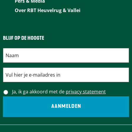
Pers & Media
k
s
n
p
Over RBT Heuvelrug & Vallei
t
BLIJF OP DE HOOGTE
Ja, ik ga akkoord met de
privacy statement