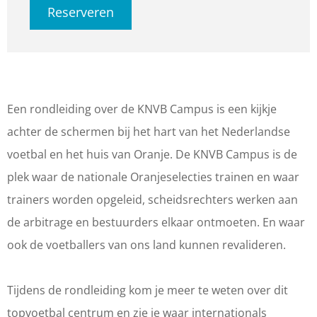
Reserveren
l
n
o
R
l
e
d
n
o
e
i
l
d
n
i
d
e
l
d
d
i
i
e
l
i
Een rondleiding over de KNVB Campus is een kijkje
n
d
i
e
n
achter de schermen bij het hart van het Nederlandse
g
i
d
i
g
voetbal en het huis van Oranje. De KNVB Campus is de
o
n
i
d
o
plek waar de nationale Oranjeselecties trainen en waar
v
g
n
i
v
trainers worden opgeleid, scheidsrechters werken aan
e
o
g
n
e
de arbitrage en bestuurders elkaar ontmoeten. En waar
r
v
o
g
r
ook de voetballers van ons land kunnen revalideren.
d
e
v
o
d
e
r
e
v
e
Tijdens de rondleiding kom je meer te weten over dit
K
d
r
e
K
topvoetbal centrum en zie je waar internationals