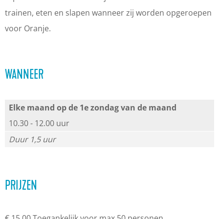
N
e
d
r
N
trainen, eten en slapen wanneer zij worden opgeroepen
V
K
e
d
V
voor Oranje.
B
N
K
e
B
C
V
N
K
C
a
B
V
N
a
WANNEER
m
C
B
V
m
p
a
C
B
p
Elke maand op de 1e zondag van de maand
u
m
a
C
u
10.30 - 12.00 uur
s
p
m
a
s
Duur 1,5 uur
u
p
m
s
u
p
s
u
PRIJZEN
s
€ 15,00 Toegankelijk voor max 50 personen