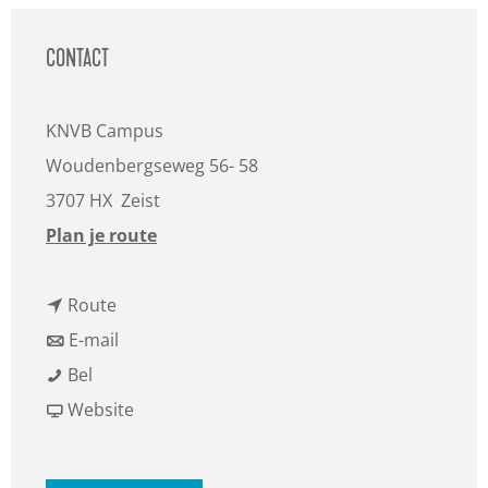
a
g
CONTACT
e
KNVB Campus
Woudenbergseweg 56- 58
3707 HX
Zeist
n
Plan je route
a
n
a
Route
a
n
r
E-mail
R
a
a
R
Bel
o
r
a
v
o
Website
n
R
r
a
n
d
o
R
n
d