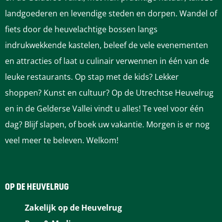
a
a
a
a
a
landgoederen en levendige steden en dorpen. Wandel of
g
g
g
g
g
fiets door de heuvelachtige bossen langs
i
i
i
i
i
indrukwekkende kastelen, beleef de vele evenementen
n
n
n
n
n
en attracties of laat u culinair verwennen in één van de
a
a
a
a
a
leuke restaurants. Op stap met de kids? Lekker
o
o
o
o
o
shoppen? Kunst en cultuur? Op de Utrechtse Heuvelrug
p
p
p
p
p
en in de Gelderse Vallei vindt u alles! Te veel voor één
F
P
L
e
W
dag? Blijf slapen, of boek uw vakantie. Morgen is er nog
a
i
i
-
h
veel meer te beleven. Welkom!
c
n
n
m
a
e
t
k
a
t
b
e
e
i
s
OP DE HEUVELRUG
o
r
d
l
A
Zakelijk op de Heuvelrug
o
e
I
p