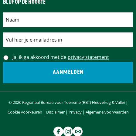
BLIJF OP DE HOOGTE
Ja, ik ga akkoord met de
privacy statement
© 2026 Regionaal Bureau voor Toerisme (RBT) Heuvelrug & Vallei |
Cookie voorkeuren
|
Disclaimer
|
Privacy
|
Algemene voorwaarden
F
I
e