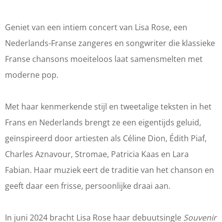
a
a
o
R
R
s
Geniet van een intiem concert van Lisa Rose, een
o
o
e
Nederlands-Franse zangeres en songwriter die klassieke
s
s
|
Franse chansons moeiteloos laat samensmelten met
e
e
O
moderne pop.
|
|
p
O
O
e
Met haar kenmerkende stijl en tweetalige teksten in het
p
p
n
Frans en Nederlands brengt ze een eigentijds geluid,
e
e
l
geïnspireerd door artiesten als Céline Dion, Édith Piaf,
n
n
u
Charles Aznavour, Stromae, Patricia Kaas en Lara
l
l
c
Fabian. Haar muziek eert de traditie van het chanson en
u
u
h
geeft daar een frisse, persoonlijke draai aan.
c
c
t
h
h
t
In juni 2024 bracht Lisa Rose haar debuutsingle
Souvenir