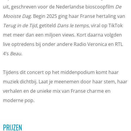
t
t
h
uit, geschreven voor de Nederlandse bioscoopfilm
De
t
t
e
Mooiste Dag
. Begin 2025 ging haar Franse hertaling van
h
h
a
Terug in de Tijd
, getiteld
Dans le temps
, viral op TikTok
e
e
t
met meer dan een miljoen views. Kort daarna volgden
a
a
e
live optredens bij onder andere Radio Veronica en RTL
t
t
r
4’s
Beau
.
e
e
C
r
r
a
Tijdens dit concert op het middenpodium komt haar
C
C
b
muziek dichtbij. Laat je meenemen door haar stem, haar
a
a
r
verhalen en de unieke mix van Franse charme en
b
b
i
moderne pop.
r
r
o
i
i
o
o
PRIJZEN