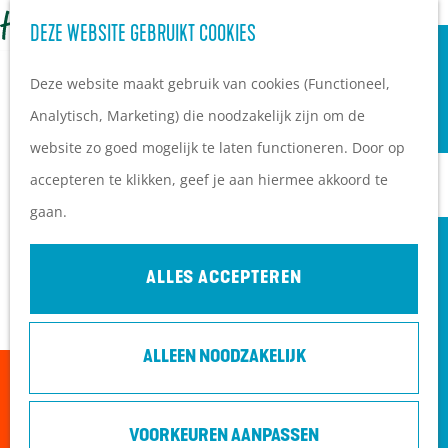
OVERNACHTEN
Z
DEZE WEBSITE GEBRUIKT COOKIES
G
Campings
o
M
a
Vakantieparken
Deze website maakt gebruik van cookies (Functioneel,
e
e
n
Hotels
Analytisch, Marketing) die noodzakelijk zijn om de
k
n
a
B&B's
website zo goed mogelijk te laten functioneren. Door op
e
u
a
accepteren te klikken, geef je aan hiermee akkoord te
n
r
PLAN JE BEZOEK
gaan.
d
Ontdekkingen van
e
bezoekers
ALLES ACCEPTEREN
h
De wolf op de Heuvelrug
o
Arrangementen en acties
ALLEEN NOODZAKELIJK
m
Blogs over de Heuvelrug
Sorry, deze activiteit is niet meer beschikbaar.
e
Praktische informatie
Bekijk het
actuele aanbod
voor de beschikbare
p
Hoe kom ik op de
VOORKEUREN AANPASSEN
opties.