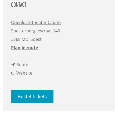
CONTACT
Openluchttheater Cabrio
Soesterbergsestraat 140
3768 MD
Soest
n
Plan je route
a
n
a
Route
a
v
r
Website
a
a
L
r
n
i
Bestel tickets
L
L
s
i
i
a
s
s
R