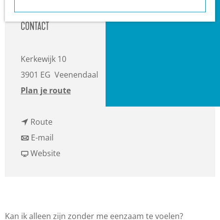
a
Heuvelrug?
g
VVV informatiepunten
CONTACT
e
Bucketlists
Wat is er vandaag te
Kerkewijk 10
doen?
3901 EG
Veenendaal
Met een groep
n
Plan je route
Gemeenten
a
n
a
Route
a
n
r
E-mail
a
a
v
D
Website
r
a
a
e
D
r
n
L
e
D
D
a
L
e
e
n
Kan ik alleen zijn zonder me eenzaam te voelen?