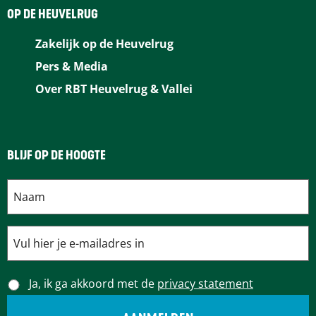
b
e
e
i
s
OP DE HEUVELRUG
o
r
d
l
A
Zakelijk op de Heuvelrug
o
e
I
p
Pers & Media
k
s
n
p
Over RBT Heuvelrug & Vallei
t
BLIJF OP DE HOOGTE
Ja, ik ga akkoord met de
privacy statement