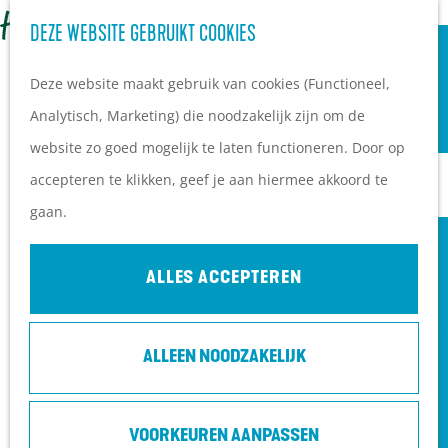
OVERNACHTEN
Z
DEZE WEBSITE GEBRUIKT COOKIES
G
Campings
o
M
a
Vakantieparken
Deze website maakt gebruik van cookies (Functioneel,
e
e
n
Hotels
Analytisch, Marketing) die noodzakelijk zijn om de
k
n
a
B&B's
website zo goed mogelijk te laten functioneren. Door op
e
u
a
accepteren te klikken, geef je aan hiermee akkoord te
n
r
PLAN JE BEZOEK
gaan.
d
Ontdekkingen van
e
bezoekers
ALLES ACCEPTEREN
h
De wolf op de Heuvelrug
o
Arrangementen en acties
ALLEEN NOODZAKELIJK
m
Blogs over de Heuvelrug
e
Praktische informatie
DELANGE - IN THE ARMS OF SOLITUDE
p
Hoe kom ik op de
VOORKEUREN AANPASSEN