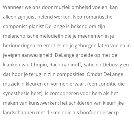
a
L
L
g
Wanneer we ons door muziek omhelsd voelen, kan
n
a
a
e
alleen zijn juist helend werken. Neo-romantische
g
n
n
-
componist-pianist DeLange is bekend om zijn
e
g
g
I
melancholische melodieën die je meenemen in je
-
e
e
n
herinneringen en emoties en je geborgen laten voelen in
I
-
-
t
je eigen aanwezigheid. DeLange groeide op met de
n
I
I
h
klanken van Chopin, Rachmaninoff, Satie en Debussy en
t
n
n
e
dat hoor je terug in zijn composities. Omdat DeLange
h
t
t
A
muziek in kleuren en vormen ervaart (een conditie die
e
h
h
r
synesthesie heet), is componeren voor hem als het
A
e
e
m
maken van kunstwerken: het schilderen van kleurrijke
r
A
A
s
landschappen met de melodie als hoofdonderwerp.
m
r
r
o
s
m
m
f