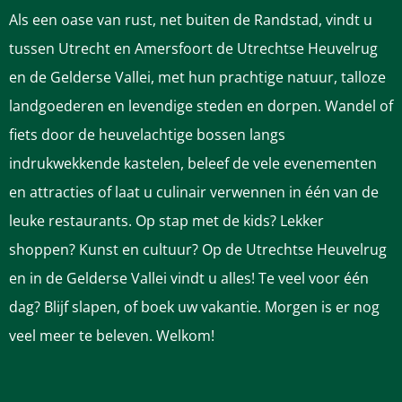
z
z
z
z
z
Als een oase van rust, net buiten de Randstad, vindt u
e
e
e
e
e
tussen Utrecht en Amersfoort de Utrechtse Heuvelrug
p
p
p
p
p
en de Gelderse Vallei, met hun prachtige natuur, talloze
a
a
a
a
a
landgoederen en levendige steden en dorpen. Wandel of
g
g
g
g
g
fiets door de heuvelachtige bossen langs
i
i
i
i
i
indrukwekkende kastelen, beleef de vele evenementen
n
n
n
n
n
en attracties of laat u culinair verwennen in één van de
a
a
a
a
a
leuke restaurants. Op stap met de kids? Lekker
o
o
o
o
o
shoppen? Kunst en cultuur? Op de Utrechtse Heuvelrug
p
p
p
p
p
en in de Gelderse Vallei vindt u alles! Te veel voor één
F
P
L
e
W
dag? Blijf slapen, of boek uw vakantie. Morgen is er nog
a
i
i
-
h
veel meer te beleven. Welkom!
c
n
n
m
a
e
t
k
a
t