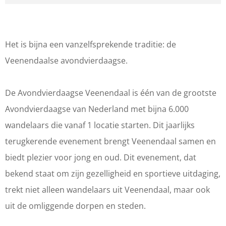
r
n
v
A
A
o
v
v
n
Het is bijna een vanzelfsprekende traditie: de
o
o
d
Veenendaalse avondvierdaagse.
n
n
v
d
d
i
De Avondvierdaagse Veenendaal is één van de grootste
v
v
e
Avondvierdaagse van Nederland met bijna 6.000
i
i
r
wandelaars die vanaf 1 locatie starten. Dit jaarlijks
e
e
d
terugkerende evenement brengt Veenendaal samen en
r
r
a
biedt plezier voor jong en oud. Dit evenement, dat
d
d
a
bekend staat om zijn gezelligheid en sportieve uitdaging,
a
a
g
trekt niet alleen wandelaars uit Veenendaal, maar ook
a
a
s
uit de omliggende dorpen en steden.
g
g
e