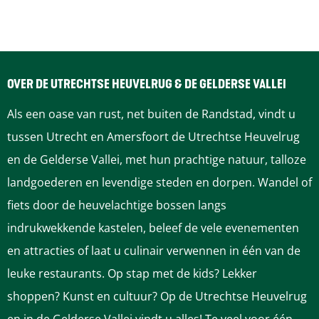
s
s
i
e
e
n
i
i
h
n
n
a
OVER DE UTRECHTSE HEUVELRUG & DE GELDERSE VALLEI
h
h
l
Als een oase van rust, net buiten de Randstad, vindt u
a
a
e
tussen Utrecht en Amersfoort de Utrechtse Heuvelrug
l
l
n
en de Gelderse Vallei, met hun prachtige natuur, talloze
e
e
landgoederen en levendige steden en dorpen. Wandel of
n
n
fiets door de heuvelachtige bossen langs
indrukwekkende kastelen, beleef de vele evenementen
en attracties of laat u culinair verwennen in één van de
leuke restaurants. Op stap met de kids? Lekker
shoppen? Kunst en cultuur? Op de Utrechtse Heuvelrug