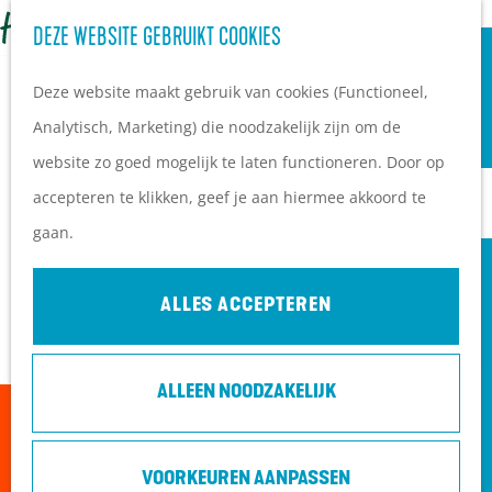
OVERNACHTEN
Z
DEZE WEBSITE GEBRUIKT COOKIES
G
Campings
o
M
a
Vakantieparken
Deze website maakt gebruik van cookies (Functioneel,
e
e
n
Hotels
Analytisch, Marketing) die noodzakelijk zijn om de
k
n
a
B&B's
website zo goed mogelijk te laten functioneren. Door op
e
u
a
accepteren te klikken, geef je aan hiermee akkoord te
n
r
PLAN JE BEZOEK
gaan.
d
Ontdekkingen van
e
bezoekers
ALLES ACCEPTEREN
h
De wolf op de Heuvelrug
o
Arrangementen en acties
ALLEEN NOODZAKELIJK
m
Blogs over de Heuvelrug
Sorry, deze activiteit is niet meer beschikbaar.
e
Praktische informatie
Bekijk het
actuele aanbod
voor de beschikbare
p
Hoe kom ik op de
VOORKEUREN AANPASSEN
opties.