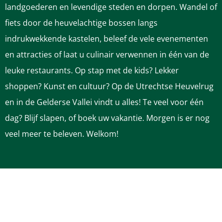
a
a
a
a
a
landgoederen en levendige steden en dorpen. Wandel of
g
g
g
g
g
fiets door de heuvelachtige bossen langs
i
i
i
i
i
indrukwekkende kastelen, beleef de vele evenementen
n
n
n
n
n
en attracties of laat u culinair verwennen in één van de
a
a
a
a
a
leuke restaurants. Op stap met de kids? Lekker
o
o
o
o
o
shoppen? Kunst en cultuur? Op de Utrechtse Heuvelrug
p
p
p
p
p
en in de Gelderse Vallei vindt u alles! Te veel voor één
F
P
L
e
W
dag? Blijf slapen, of boek uw vakantie. Morgen is er nog
a
i
i
-
h
veel meer te beleven. Welkom!
c
n
n
m
a
e
t
k
a
t
b
e
e
i
s
OP DE HEUVELRUG
o
r
d
l
A
Zakelijk op de Heuvelrug
o
e
I
p
Pers & Media