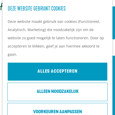
OVERNACHTEN
Z
DEZE WEBSITE GEBRUIKT COOKIES
G
Campings
o
M
a
Vakantieparken
Deze website maakt gebruik van cookies (Functioneel,
e
e
n
Hotels
Analytisch, Marketing) die noodzakelijk zijn om de
k
n
a
B&B's
website zo goed mogelijk te laten functioneren. Door op
e
u
a
accepteren te klikken, geef je aan hiermee akkoord te
n
r
PLAN JE BEZOEK
gaan.
d
Ontdekkingen van
e
bezoekers
ALLES ACCEPTEREN
h
De wolf op de Heuvelrug
o
Arrangementen en acties
ALLEEN NOODZAKELIJK
m
Blogs over de Heuvelrug
e
Praktische informatie
DE LETTERLIEDJES SHOW (6 T/M 8
p
Hoe kom ik op de
JAAR) TRAPPERDETRAP
VOORKEUREN AANPASSEN