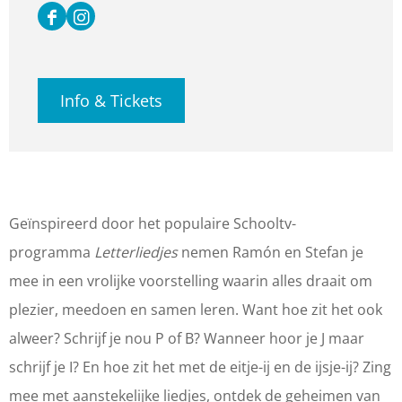
L
D
r
a
L
F
I
E
E
D
n
E
a
n
T
L
E
D
T
c
s
T
E
L
E
T
Info & Tickets
e
t
E
T
E
L
E
b
a
R
T
T
E
R
o
g
L
E
T
T
L
o
r
I
R
E
T
I
Geïnspireerd door het populaire Schooltv-
k
a
E
L
R
E
E
programma
Letterliedjes
nemen Ramón en Stefan je
T
m
D
I
L
R
D
mee in een vrolijke voorstelling waarin alles draait om
h
T
J
E
I
L
J
plezier, meedoen en samen leren. Want hoe zit het ook
e
h
E
D
E
I
E
alweer? Schrijf je nou P of B? Wanneer hoor je J maar
a
e
S
J
D
E
S
schrijf je I? En hoe zit het met de eitje-ij en de ijsje-ij? Zing
t
a
S
E
J
D
S
mee met aanstekelijke liedjes, ontdek de geheimen van