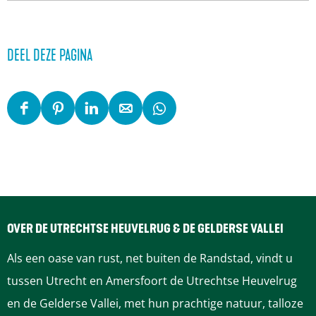
DEEL DEZE PAGINA
D
D
D
D
D
e
e
e
e
e
e
e
e
e
e
l
l
l
l
l
d
d
d
d
d
e
e
e
e
e
OVER DE UTRECHTSE HEUVELRUG & DE GELDERSE VALLEI
z
z
z
z
z
Als een oase van rust, net buiten de Randstad, vindt u
e
e
e
e
e
tussen Utrecht en Amersfoort de Utrechtse Heuvelrug
p
p
p
p
p
en de Gelderse Vallei, met hun prachtige natuur, talloze