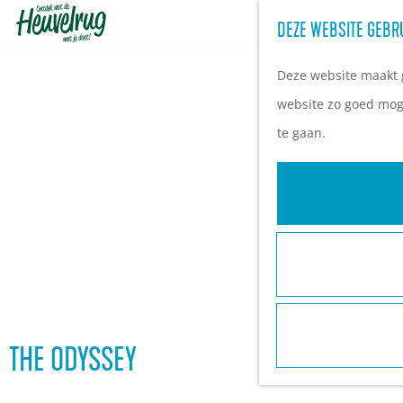
DEZE WEBSITE GEBR
G
a
Deze website maakt g
n
website zo goed moge
a
te gaan.
a
r
d
e
h
o
m
e
THE ODYSSEY
p