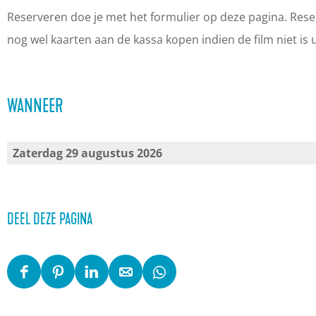
y
O
e
h
y
Reserveren doe je met het formulier op deze pagina. Reser
s
d
O
e
s
nog wel kaarten aan de kassa kopen indien de film niet is 
s
y
d
O
s
e
s
y
d
e
WANNEER
y
s
s
y
y
e
s
s
y
e
s
Zaterdag 29 augustus 2026
y
e
y
DEEL DEZE PAGINA
D
D
D
D
D
e
e
e
e
e