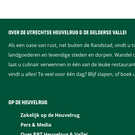
e
e
e
e
e
l
l
l
l
l
d
d
d
d
d
e
e
e
e
e
OVER DE UTRECHTSE HEUVELRUG & DE GELDERSE VALLEI
z
z
z
z
z
Als een oase van rust, net buiten de Randstad, vindt u 
e
e
e
e
e
landgoederen en levendige steden en dorpen. Wandel of
p
p
p
p
p
laat u culinair verwennen in één van de leuke restaura
a
a
a
a
a
vindt u alles! Te veel voor één dag? Blijf slapen, of bo
g
g
g
g
g
i
i
i
i
i
n
n
n
n
n
OP DE HEUVELRUG
a
a
a
a
a
Zakelijk op de Heuvelrug
o
o
o
o
o
Pers & Media
p
p
p
p
p
Over RBT Heuvelrug & Vallei