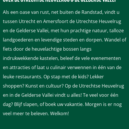
n
e
e
i
OVER DE UTRECHTSE HEUVELRUG & DE GELDERSE VALLEI
l
n
n
j
Als een oase van rust, net buiten de Randstad, vindt u
i
l
l
k
tussen Utrecht en Amersfoort de Utrechtse Heuvelrug
j
i
i
n
en de Gelderse Vallei, met hun prachtige natuur, talloze
k
j
j
i
landgoederen en levendige steden en dorpen. Wandel of
n
k
k
e
fiets door de heuvelachtige bossen langs
i
n
n
t
indrukwekkende kastelen, beleef de vele evenementen
e
i
i
en attracties of laat u culinair verwennen in één van de
t
e
e
leuke restaurants. Op stap met de kids? Lekker
t
t
shoppen? Kunst en cultuur? Op de Utrechtse Heuvelrug
en in de Gelderse Vallei vindt u alles! Te veel voor één
dag? Blijf slapen, of boek uw vakantie. Morgen is er nog
veel meer te beleven. Welkom!