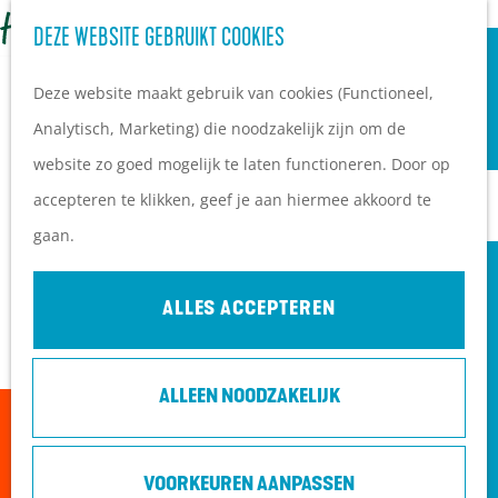
OVERNACHTEN
Z
DEZE WEBSITE GEBRUIKT COOKIES
G
Campings
o
M
a
Vakantieparken
Deze website maakt gebruik van cookies (Functioneel,
e
e
n
Hotels
Analytisch, Marketing) die noodzakelijk zijn om de
k
n
a
B&B's
website zo goed mogelijk te laten functioneren. Door op
e
u
a
accepteren te klikken, geef je aan hiermee akkoord te
n
r
PLAN JE BEZOEK
gaan.
d
Ontdekkingen van
e
bezoekers
ALLES ACCEPTEREN
h
De wolf op de Heuvelrug
o
Arrangementen en acties
ALLEEN NOODZAKELIJK
m
Blogs over de Heuvelrug
Sorry, deze activiteit is niet meer beschikbaar.
e
Praktische informatie
Bekijk het
actuele aanbod
voor de beschikbare
p
Hoe kom ik op de
VOORKEUREN AANPASSEN
opties.