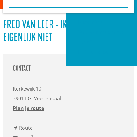
a
Heuvelrug?
g
VVV informatiepunten
e
Bucketlists
FRED VAN LEER - IK WEET HET
Wat is er vandaag te
EIGENLIJK NIET
doen?
Met een groep
Gemeenten
CONTACT
Kerkewijk 10
3901 EG
Veenendaal
n
Plan je route
a
n
a
Route