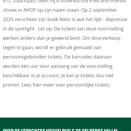
-
r
r
k
RTL. Daarnaast heeft hij 6 uitverkochte Fred and Friends
I
-
-
w
shows in AHOY op zijn naam staan. Op 2 september
k
I
I
e
2025 verscheen zijn boek Niets is wat het lijkt - depressie
w
k
k
e
in de spotlight. Let op: De tickets van deze voorstelling
e
w
w
t
werken anders dan je gewend bent. Om doorverkoop
e
e
e
h
tegen te gaan, wordt er gebruik gemaakt van
t
e
e
e
persoonsgebonden tickets. De barcodes daarvan
h
t
t
t
worden één uur voor aanvang van de voorstelling
e
h
h
e
beschikbaar in je account. Je kan je tickets dus niet
t
e
e
i
printen. Lees hier meer over persoonlijke tickets.
e
t
t
g
i
e
e
e
g
i
i
n
e
g
g
l