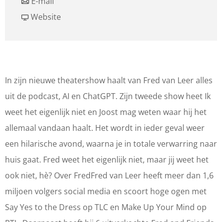
a
n
r
E-mail
a
a
v
F
Website
r
a
a
r
F
r
n
e
r
F
F
d
e
r
r
v
In zijn nieuwe theatershow haalt van Fred van Leer alles
d
e
e
a
uit de podcast, AI en ChatGPT. Zijn tweede show heet Ik
v
d
d
n
weet het eigenlijk niet en Joost mag weten waar hij het
a
v
v
L
allemaal vandaan haalt. Het wordt in ieder geval weer
n
a
a
e
een hilarische avond, waarna je in totale verwarring naar
L
n
n
e
huis gaat. Fred weet het eigenlijk niet, maar jij weet het
e
L
L
r
ook niet, hè? Over FredFred van Leer heeft meer dan 1,6
e
e
e
-
miljoen volgers social media en scoort hoge ogen met
r
e
e
I
Say Yes to the Dress op TLC en Make Up Your Mind op