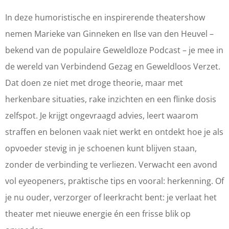
p
O
O
o
v
p
p
e
In deze humoristische en inspirerende theatershow
o
v
v
d
nemen Marieke van Ginneken en Ilse van den Heuvel –
e
o
o
e
bekend van de populaire Geweldloze Podcast – je mee in
d
e
e
n
de wereld van Verbindend Gezag en Geweldloos Verzet.
e
d
d
,
Dat doen ze niet met droge theorie, maar met
n
e
e
h
herkenbare situaties, rake inzichten en een flinke dosis
,
n
n
o
zelfspot. Je krijgt ongevraagd advies, leert waarom
h
,
,
e
straffen en belonen vaak niet werkt en ontdekt hoe je als
o
h
h
d
opvoeder stevig in je schoenen kunt blijven staan,
e
o
o
a
zonder de verbinding te verliezen. Verwacht een avond
d
e
e
n
vol eyeopeners, praktische tips en vooral: herkenning. Of
a
d
d
…
je nu ouder, verzorger of leerkracht bent: je verlaat het
n
a
a
!
theater met nieuwe energie én een frisse blik op