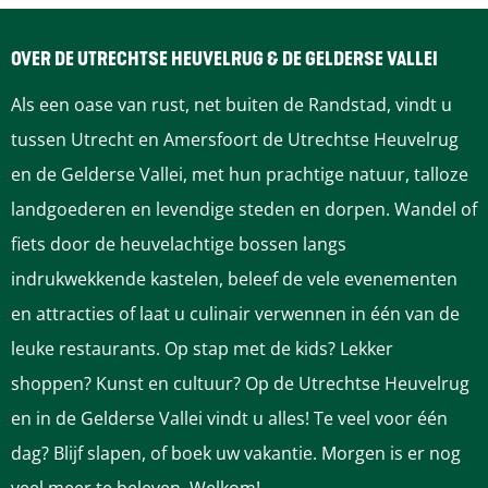
H
n
n
u
d
d
d
d
d
e
H
H
v
e
e
e
e
e
OVER DE UTRECHTSE HEUVELRUG & DE GELDERSE VALLEI
u
e
e
e
z
z
z
z
z
Als een oase van rust, net buiten de Randstad, vindt u
v
u
u
l
e
e
e
e
e
tussen Utrecht en Amersfoort de Utrechtse Heuvelrug
e
v
v
&
p
p
p
p
p
en de Gelderse Vallei, met hun prachtige natuur, talloze
l
e
e
M
a
a
a
a
a
landgoederen en levendige steden en dorpen. Wandel of
&
l
l
a
g
g
g
g
g
fiets door de heuvelachtige bossen langs
M
&
&
r
i
i
i
i
i
indrukwekkende kastelen, beleef de vele evenementen
a
M
M
i
n
n
n
n
n
en attracties of laat u culinair verwennen in één van de
r
a
a
e
a
a
a
a
a
leuke restaurants. Op stap met de kids? Lekker
i
r
r
k
o
o
o
o
o
shoppen? Kunst en cultuur? Op de Utrechtse Heuvelrug
e
i
i
e
p
p
p
p
p
en in de Gelderse Vallei vindt u alles! Te veel voor één
k
e
e
v
F
P
L
e
W
dag? Blijf slapen, of boek uw vakantie. Morgen is er nog
e
k
k
G
a
i
i
-
h