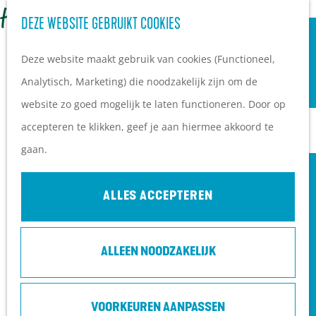
OVERNACHTEN
Z
DEZE WEBSITE GEBRUIKT COOKIES
G
Campings
o
M
a
Vakantieparken
Deze website maakt gebruik van cookies (Functioneel,
e
e
n
Hotels
Analytisch, Marketing) die noodzakelijk zijn om de
k
n
a
B&B's
website zo goed mogelijk te laten functioneren. Door op
e
u
a
accepteren te klikken, geef je aan hiermee akkoord te
n
r
PLAN JE BEZOEK
gaan.
d
Ontdekkingen van
e
bezoekers
ALLES ACCEPTEREN
h
De wolf op de Heuvelrug
o
Arrangementen en acties
ALLEEN NOODZAKELIJK
m
Blogs over de Heuvelrug
e
Praktische informatie
OPVOEDEN, HOE DAN…!? - ILSE VAN
p
Hoe kom ik op de
DEN HEUVEL & MARIEKE V GINNEKEN
VOORKEUREN AANPASSEN