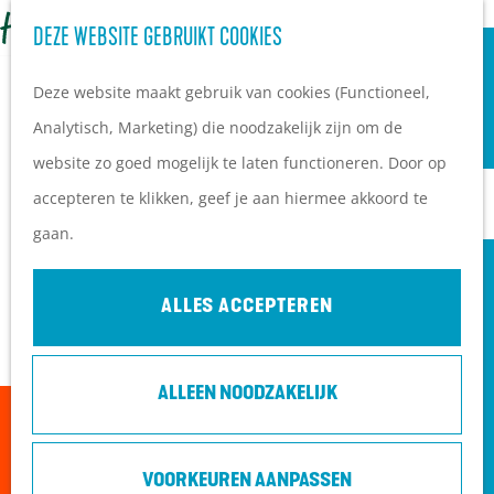
OVERNACHTEN
Z
DEZE WEBSITE GEBRUIKT COOKIES
G
Campings
o
M
a
Vakantieparken
Deze website maakt gebruik van cookies (Functioneel,
e
e
n
Hotels
Analytisch, Marketing) die noodzakelijk zijn om de
k
n
a
B&B's
website zo goed mogelijk te laten functioneren. Door op
e
u
a
accepteren te klikken, geef je aan hiermee akkoord te
n
r
PLAN JE BEZOEK
gaan.
d
Ontdekkingen van
e
bezoekers
ALLES ACCEPTEREN
h
De wolf op de Heuvelrug
o
Arrangementen en acties
ALLEEN NOODZAKELIJK
m
Blogs over de Heuvelrug
Sorry, deze activiteit is niet meer beschikbaar.
e
Praktische informatie
Bekijk het
actuele aanbod
voor de beschikbare
p
Hoe kom ik op de
VOORKEUREN AANPASSEN
opties.