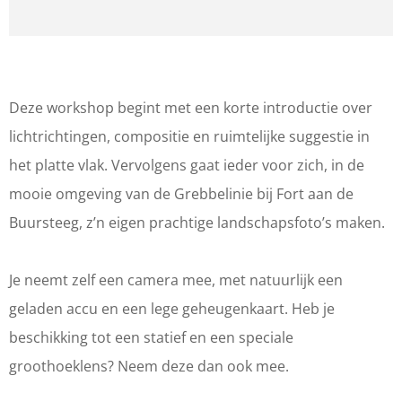
r
a
a
o
W
r
n
r
o
W
W
k
r
o
o
s
Deze workshop begint met een korte introductie over
k
r
r
h
lichtrichtingen, compositie en ruimtelijke suggestie in
s
k
k
o
het platte vlak. Vervolgens gaat ieder voor zich, in de
h
s
s
p
mooie omgeving van de Grebbelinie bij Fort aan de
o
h
h
:
Buursteeg, z’n eigen prachtige landschapsfoto’s maken.
p
o
o
L
:
p
p
a
Je neemt zelf een camera mee, met natuurlijk een
L
:
:
n
geladen accu en een lege geheugenkaart. Heb je
a
L
L
d
beschikking tot een statief en een speciale
n
a
a
s
groothoeklens? Neem deze dan ook mee.
d
n
n
c