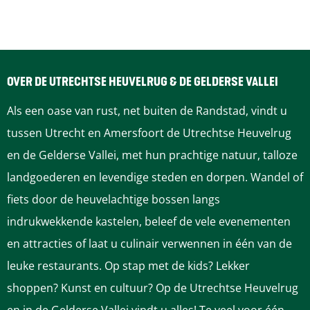
s
d
d
h
c
s
s
a
h
c
c
p
a
h
h
s
OVER DE UTRECHTSE HEUVELRUG & DE GELDERSE VALLEI
p
a
a
f
Als een oase van rust, net buiten de Randstad, vindt u
s
p
p
o
tussen Utrecht en Amersfoort de Utrechtse Heuvelrug
f
s
s
t
en de Gelderse Vallei, met hun prachtige natuur, talloze
o
f
f
o
landgoederen en levendige steden en dorpen. Wandel of
t
o
o
g
fiets door de heuvelachtige bossen langs
o
t
t
r
indrukwekkende kastelen, beleef de vele evenementen
g
o
o
a
en attracties of laat u culinair verwennen in één van de
r
g
g
f
leuke restaurants. Op stap met de kids? Lekker
a
r
r
i
shoppen? Kunst en cultuur? Op de Utrechtse Heuvelrug
f
a
a
e