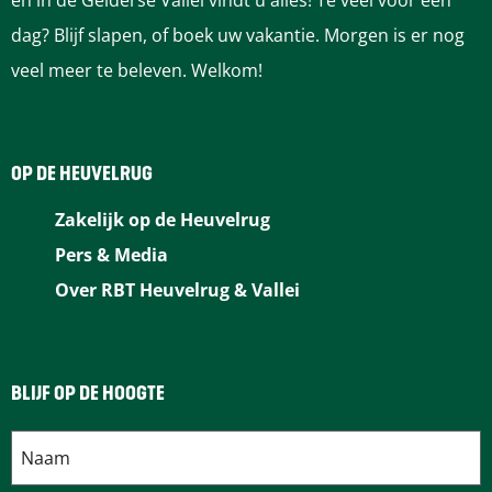
en in de Gelderse Vallei vindt u alles! Te veel voor één
i
f
f
dag? Blijf slapen, of boek uw vakantie. Morgen is er nog
e
i
i
veel meer te beleven. Welkom!
e
e
OP DE HEUVELRUG
Zakelijk op de Heuvelrug
Pers & Media
Over RBT Heuvelrug & Vallei
BLIJF OP DE HOOGTE