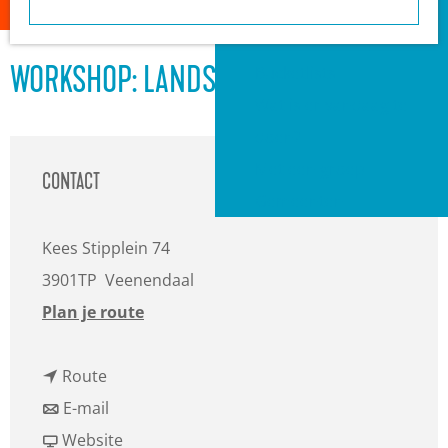
a
Heuvelrug?
g
VVV informatiepunten
e
Bucketlists
WORKSHOP: LANDSCHAPSFOTOGRAFIE
Wat is er vandaag te
doen?
Met een groep
CONTACT
Gemeenten
Kees Stipplein 74
3901TP
Veenendaal
n
Plan je route
a
n
a
Route
a
n
r
E-mail
a
a
v
W
Website