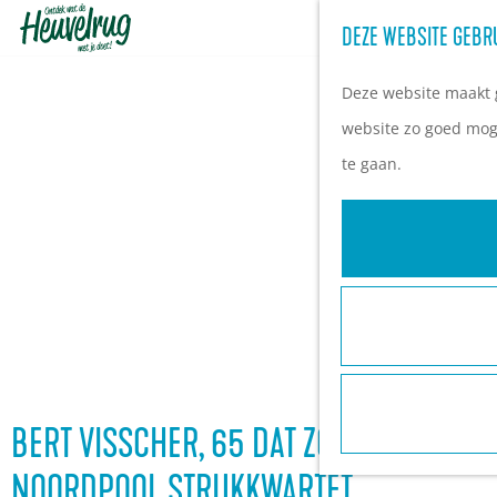
DEZE WEBSITE GEBR
G
a
Deze website maakt g
n
website zo goed moge
a
te gaan.
a
r
d
e
h
o
m
e
BERT VISSCHER, 65 DAT ZOU JE NIET ZE
p
NOORDPOOL STRIJKKWARTET