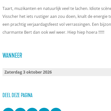
e
B
B
t
r
e
e
V
Taart, muzikanten en natuurlijk veel te lachen. Idiote scèn
t
r
r
i
Visscher het iets rustiger aan zou doen, knalt de energie 
V
t
t
s
een prachtig verjaardagsfeest vol verrassingen. Een bijzo
i
V
V
s
charmante Bert dan ook wel weer. Hiep hiep hoera !!!!!!
s
i
i
c
s
s
s
h
WANNEER
c
s
s
e
h
c
c
r
e
h
h
,
Zaterdag 3 oktober 2026
r
e
e
6
,
r
r
5
6
,
,
D
DEEL DEZE PAGINA
5
6
6
a