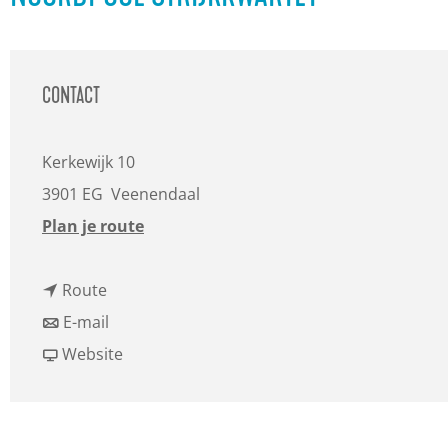
a
g
e
CONTACT
Kerkewijk 10
3901 EG
Veenendaal
n
Plan je route
a
n
a
Route
a
n
r
E-mail
a
a
v
B
Website
r
a
a
e
B
r
n
r