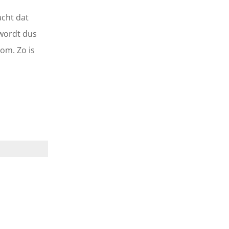
acht dat
 wordt dus
om. Zo is