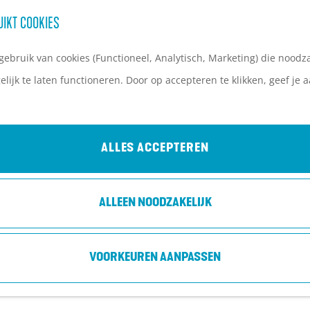
UIKT COOKIES
ebruik van cookies (Functioneel, Analytisch, Marketing) die noodza
lijk te laten functioneren. Door op accepteren te klikken, geef je
ALLES ACCEPTEREN
ALLEEN NOODZAKELIJK
VOORKEUREN AANPASSEN
 is niet meer beschikbaar. Bekijk het
actuele aanbod
voor 