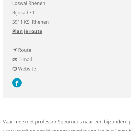
Loswal Rhenen
Rijnkade 1
3911 KS
Rhenen
n
Plan je route
a
n
a
Route
a
n
r
E-mail
a
a
v
P
Website
r
a
a
r
F
P
r
n
o
a
r
P
P
f
c
o
r
r
e
e
f
o
o
s
Vaar mee met professor Speurneus naar een bijzondere pl
b
e
f
f
s