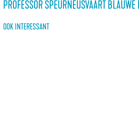
a
PROFESSOR SPEURNEUSVAART BLAUWE 
g
e
OOK INTERESSANT