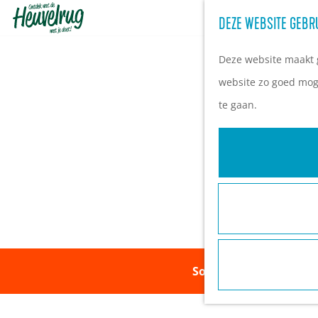
DEZE WEBSITE GEBR
G
a
Deze website maakt g
n
website zo goed moge
a
te gaan.
a
r
d
e
h
o
m
Sorry, deze activiteit
e
p