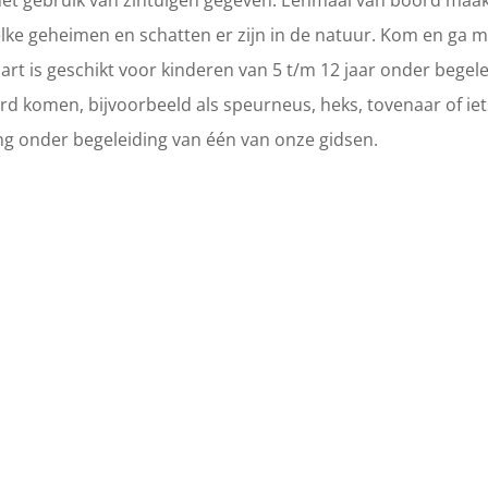
het gebruik van zintuigen gegeven. Eenmaal van boord maak
elke geheimen en schatten er zijn in de natuur. Kom en ga 
art is geschikt voor kinderen van 5 t/m 12 jaar onder begel
rd komen, bijvoorbeeld als speurneus, heks, tovenaar of ie
ling onder begeleiding van één van onze gidsen.