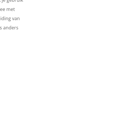
 je gebruik
mee met
eiding van
ts anders