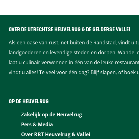
n
a
v
v
r
e
a
a
a
t
n
r
a
a
B
OVER DE UTRECHTSE HEUVELRUG & DE GELDERSE VALLEI
t
r
r
l
Als een oase van rust, net buiten de Randstad, vindt u 
B
t
t
a
landgoederen en levendige steden en dorpen. Wandel of
l
B
B
u
laat u culinair verwennen in één van de leuke restaura
a
l
l
w
vindt u alles! Te veel voor één dag? Blijf slapen, of bo
u
a
a
e
w
u
u
B
e
w
w
e
B
e
e
v
OP DE HEUVELRUG
e
B
B
e
Zakelijk op de Heuvelrug
v
e
e
r
Pers & Media
e
v
v
Over RBT Heuvelrug & Vallei