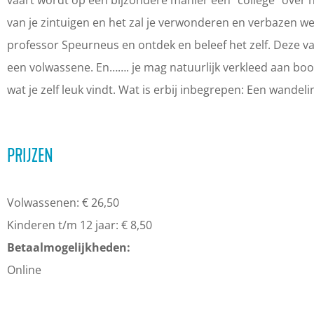
vaart wordt op een bijzondere manier een “college” over 
o
s
e
e
o
van je zintuigen en het zal je verwonderen en verbazen w
o
s
s
s
r
professor Speurneus en ontdek en beleef het zelf. Deze va
k
o
s
s
S
een volwassene. En……. je mag natuurlijk verkleed aan boo
D
r
o
o
p
wat je zelf leuk vindt. Wat is erbij inbegrepen: Een wande
e
S
r
r
e
L
p
S
S
u
o
e
p
p
r
PRIJZEN
s
u
e
e
n
w
r
u
u
e
Volwassenen: € 26,50
a
n
r
r
u
Kinderen t/m 12 jaar: € 8,50
l
e
n
n
s
Betaalmogelijkheden:
R
u
e
e
v
Online
h
s
u
u
a
e
v
s
s
a