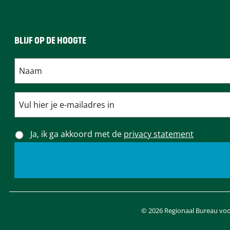
r
e
e
r
r
BLIJF OP DE HOOGTE
Ja, ik ga akkoord met de
privacy statement
© 2026 Regionaal Bureau voor