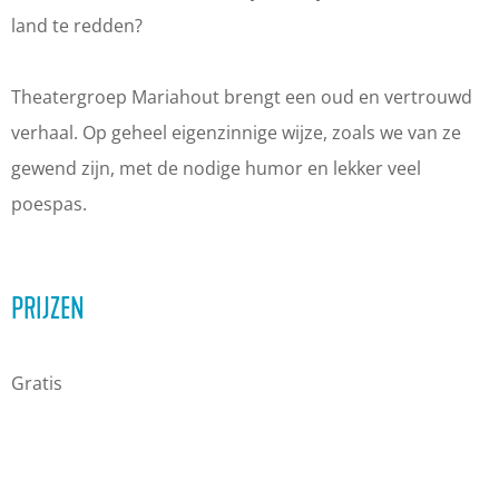
h
i
r
a
h
land te redden?
o
a
i
r
o
u
h
a
i
u
Theatergroep Mariahout brengt een oud en vertrouwd
t
o
h
a
t
verhaal. Op geheel eigenzinnige wijze, zoals we van ze
:
u
o
h
:
gewend zijn, met de nodige humor en lekker veel
D
t
u
o
D
poespas.
e
:
t
u
e
G
D
:
t
G
e
e
D
:
e
PRIJZEN
l
G
e
D
l
a
e
G
e
a
Gratis
a
l
e
G
a
r
a
l
e
r
s
a
a
l
s