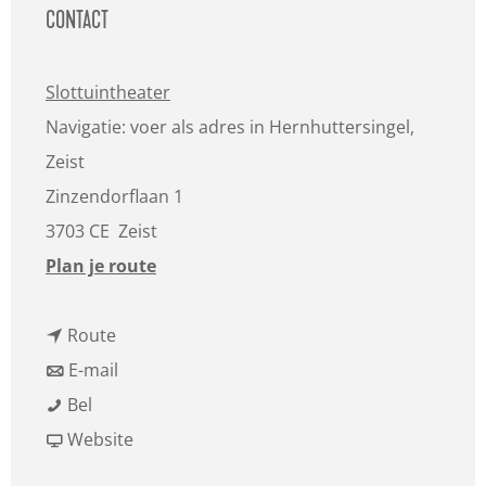
CONTACT
Slottuintheater
Navigatie: voer als adres in Hernhuttersingel,
Zeist
Zinzendorflaan 1
3703 CE
Zeist
n
Plan je route
a
n
a
Route
a
n
r
E-mail
T
a
a
T
Bel
h
r
a
v
h
Website
e
T
r
a
e