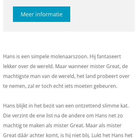
a
h
T
n
a
Meer informatie
t
e
h
T
t
e
a
e
h
e
r
t
a
e
r
g
e
t
a
g
r
r
e
t
r
Hans is een simpele molenaarszoon. Hij fantaseert
o
g
r
e
o
lekker over de wereld. Maar wanneer mister Great, de
e
r
g
r
e
machtigste man van de wereld, het land probeert over
p
o
r
g
p
te nemen, zal er toch echt iets moeten gebeuren.
M
e
o
r
M
a
p
e
o
a
Hans blijkt in het bezit van een ontzettend slimme kat.
r
M
p
e
r
Die verzint de ene list na de andere om Hans net zo
i
a
M
p
i
machtig te maken als mister Great. Maar als mister
a
r
a
M
a
Great dáár achter komt, is hij niet blij. Lukt het Hans het