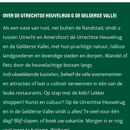
d
r
a
a
d
e
s
r
a
e
OVER DE UTRECHTSE HEUVELRUG & DE GELDERSE VALLEI
K
d
s
r
K
Als een oase van rust, net buiten de Randstad, vindt u
a
e
d
s
a
tussen Utrecht en Amersfoort de Utrechtse Heuvelrug
t
K
e
d
t
en de Gelderse Vallei, met hun prachtige natuur, talloze
|
a
K
e
|
landgoederen en levendige steden en dorpen. Wandel of
S
t
a
K
S
fiets door de heuvelachtige bossen langs
l
|
t
a
l
indrukwekkende kastelen, beleef de vele evenementen
o
S
|
t
o
en attracties of laat u culinair verwennen in één van de
t
l
S
|
t
leuke restaurants. Op stap met de kids? Lekker
t
o
l
S
t
shoppen? Kunst en cultuur? Op de Utrechtse Heuvelrug
u
t
o
l
u
en in de Gelderse Vallei vindt u alles! Te veel voor één
i
t
t
o
i
dag? Blijf slapen, of boek uw vakantie. Morgen is er nog
n
u
t
t
n