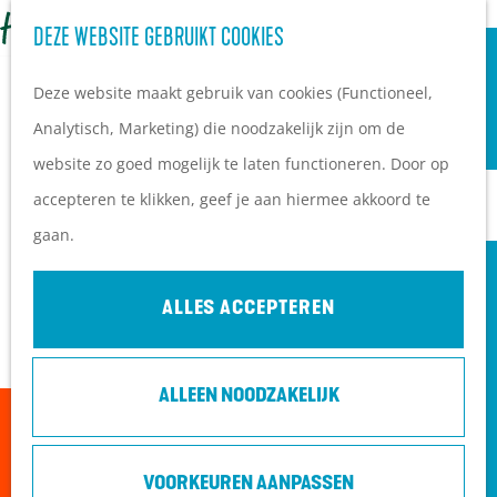
OVERNACHTEN
Z
DEZE WEBSITE GEBRUIKT COOKIES
G
Campings
o
M
a
Vakantieparken
Deze website maakt gebruik van cookies (Functioneel,
e
e
n
Hotels
Analytisch, Marketing) die noodzakelijk zijn om de
k
n
a
B&B's
website zo goed mogelijk te laten functioneren. Door op
e
u
a
accepteren te klikken, geef je aan hiermee akkoord te
n
r
PLAN JE BEZOEK
gaan.
d
Ontdekkingen van
e
bezoekers
ALLES ACCEPTEREN
h
De wolf op de Heuvelrug
o
Arrangementen en acties
ALLEEN NOODZAKELIJK
m
Blogs over de Heuvelrug
Sorry, deze activiteit is niet meer beschikbaar.
e
Praktische informatie
Bekijk het
actuele aanbod
voor de beschikbare
p
Hoe kom ik op de
VOORKEUREN AANPASSEN
opties.