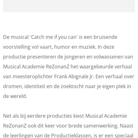
r
a
a
a
C
r
n
t
a
C
C
c
t
a
a
h
De musical 'Catch me if you can' is een bruisende
c
t
t
m
voorstelling vol vaart, humor en muziek. In deze
h
c
c
e
productie presenteren de jongeren en volwassenen van
m
h
h
i
Musical Academie ReZonanZ het waargebeurde verhaal
e
m
m
f
van meesteroplichter Frank Abignale Jr. Een verhaal over
i
e
e
y
dromen, identiteit en de zoektocht naar je eigen plek in
f
i
i
o
de wereld.
y
f
f
u
o
y
y
c
Net als bij eerdere producties kiest Musical Academie
u
o
o
a
ReZonanZ ook dit keer voor brede samenwerking. Naast
c
u
u
n
de leerlingen van de Productieklassen, is er een speciaal