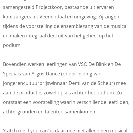
a
c
c
-
samengesteld Projectkoor, bestaande uit ervaren
n
a
a
d
koorzangers uit Veenendaal en omgeving. Zij zingen
-
n
n
e
tijdens de voorstelling de ensemblezang van de musical
d
-
-
m
en maken integraal deel uit van het geheel op het
e
d
d
u
podium.
m
e
e
s
u
m
m
i
Bovendien werken leerlingen van VSO De Blink en De
s
u
u
c
Specials van Argos Dance (onder leiding van
i
s
s
a
Jongerencultuurprijswinnaar Demi van de Scheur) mee
c
i
i
l
aan de productie, zowel op als achter het podium. Zo
a
c
c
ontstaat een voorstelling waarin verschillende leeftijden,
l
a
a
achtergronden en talenten samenkomen.
l
l
'Catch me if you can' is daarmee niet alleen een musical