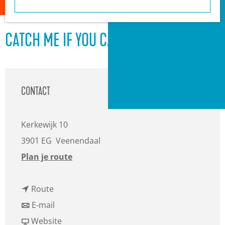
a
Heuvelrug?
g
VVV informatiepunten
e
Bucketlists
CATCH ME IF YOU CAN - DE MUSICAL
Wat is er vandaag te
doen?
Met een groep
CONTACT
Gemeenten
Kerkewijk 10
3901 EG
Veenendaal
n
Plan je route
a
n
a
Route
a
n
r
E-mail
a
a
v
C
Website