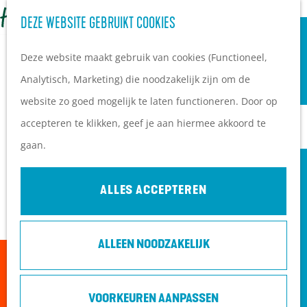
OVERNACHTEN
Z
DEZE WEBSITE GEBRUIKT COOKIES
G
Campings
o
M
a
Vakantieparken
Deze website maakt gebruik van cookies (Functioneel,
e
e
n
Hotels
Analytisch, Marketing) die noodzakelijk zijn om de
k
n
a
B&B's
website zo goed mogelijk te laten functioneren. Door op
e
u
a
accepteren te klikken, geef je aan hiermee akkoord te
n
r
PLAN JE BEZOEK
gaan.
d
Ontdekkingen van
e
bezoekers
ALLES ACCEPTEREN
h
De wolf op de Heuvelrug
o
Arrangementen en acties
ALLEEN NOODZAKELIJK
m
Blogs over de Heuvelrug
Sorry, deze activiteit is niet meer beschikbaar.
e
Praktische informatie
Bekijk het
actuele aanbod
voor de beschikbare
p
Hoe kom ik op de
VOORKEUREN AANPASSEN
opties.