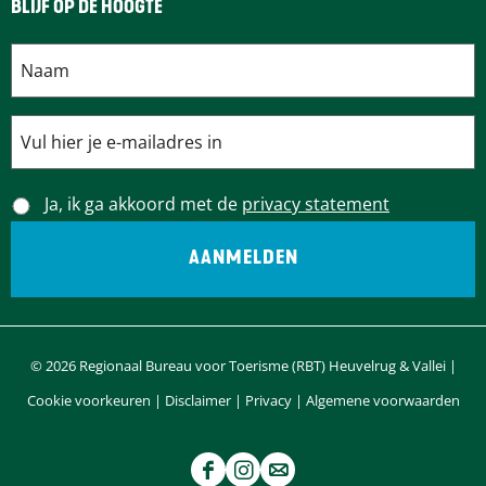
BLIJF OP DE HOOGTE
Ja, ik ga akkoord met de
privacy statement
© 2026 Regionaal Bureau voor Toerisme (RBT) Heuvelrug & Vallei |
Cookie voorkeuren
|
Disclaimer
|
Privacy
|
Algemene voorwaarden
F
I
e