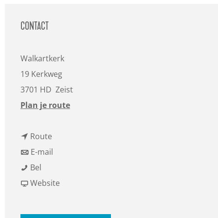
a
g
CONTACT
e
Walkartkerk
19 Kerkweg
3701 HD
Zeist
n
Plan je route
a
n
a
Route
a
n
r
E-mail
H
a
a
H
Bel
e
r
a
v
e
Website
a
H
r
a
a
l
e
H
n
l