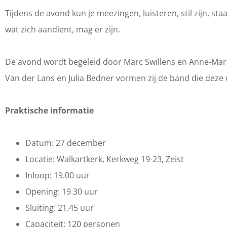
i
e
e
m
i
Tijdens de avond kun je meezingen, luisteren, stil zijn, sta
n
z
e
e
n
wat zich aandient, mag er zijn.
g
i
z
e
g
)
n
i
z
)
De avond wordt begeleid door Marc Swillens en Anne-Mar
C
g
n
i
C
Van der Lans en Julia Bedner vormen zij de band die deze
o
)
g
n
o
n
C
)
g
n
Praktische informatie
c
o
C
)
c
e
n
o
C
e
Datum: 27 december
r
c
n
o
r
Locatie: Walkartkerk, Kerkweg 19-23, Zeist
t
e
c
n
t
Inloop: 19.00 uur
|
r
e
c
|
Opening: 19.30 uur
E
t
r
e
E
Sluiting: 21.45 uur
i
|
t
r
i
Capaciteit: 120 personen