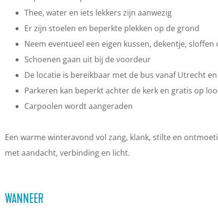
n
E
|
t
n
Thee, water en iets lekkers zijn aanwezig
d
i
E
|
d
Er zijn stoelen en beperkte plekken op de grond
e
n
i
E
e
Neem eventueel een eigen kussen, dekentje, sloffe
j
d
n
i
j
Schoenen gaan uit bij de voordeur
a
e
d
n
a
De locatie is bereikbaar met de bus vanaf Utrecht en
a
j
e
d
a
Parkeren kan beperkt achter de kerk en gratis op lo
r
a
j
e
r
Carpoolen wordt aangeraden
s
a
a
j
s
v
r
a
a
v
Een warme winteravond vol zang, klank, stilte en ontmoeti
i
s
r
a
i
met aandacht, verbinding en licht.
e
v
s
r
e
r
i
v
s
r
i
e
i
v
i
WANNEER
n
r
e
i
n