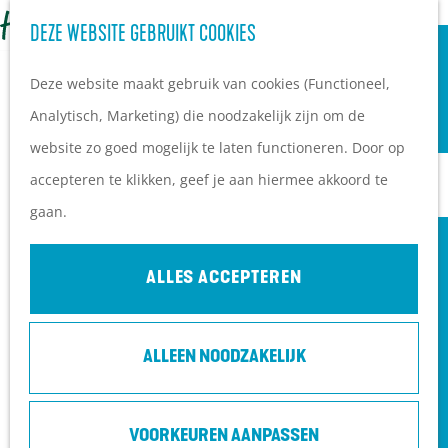
OVERNACHTEN
Z
DEZE WEBSITE GEBRUIKT COOKIES
G
Campings
o
M
a
Vakantieparken
Deze website maakt gebruik van cookies (Functioneel,
e
e
n
Hotels
Analytisch, Marketing) die noodzakelijk zijn om de
k
n
a
B&B's
website zo goed mogelijk te laten functioneren. Door op
e
u
a
accepteren te klikken, geef je aan hiermee akkoord te
n
r
PLAN JE BEZOEK
gaan.
d
Ontdekkingen van
e
bezoekers
ALLES ACCEPTEREN
h
De wolf op de Heuvelrug
o
Arrangementen en acties
ALLEEN NOODZAKELIJK
m
Blogs over de Heuvelrug
e
Praktische informatie
DE GOUDEN KROON VAN KAREL DE
p
Hoe kom ik op de
GROTE | SLOTTUINTHEATER
VOORKEUREN AANPASSEN