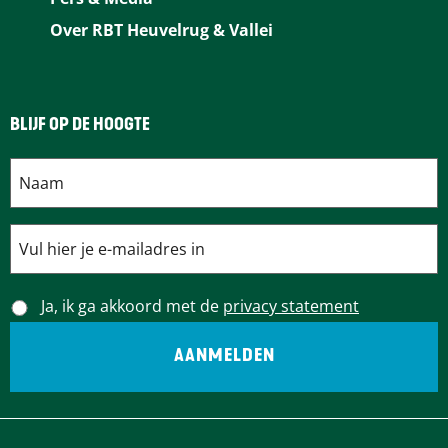
k
s
n
p
Over RBT Heuvelrug & Vallei
t
BLIJF OP DE HOOGTE
Ja, ik ga akkoord met de
privacy statement