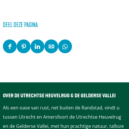
DEEL DEZE PAGINA
D
D
D
D
D
e
e
e
e
e
e
e
e
e
e
l
l
l
l
l
d
d
d
d
d
e
e
e
e
e
OVER DE UTRECHTSE HEUVELRUG & DE GELDERSE VALLEI
z
z
z
z
z
Als een oase van rust, net buiten de Randstad, vindt u
e
e
e
e
e
tussen Utrecht en Amersfoort de Utrechtse Heuvelrug
p
p
p
p
p
en de Gelderse Vallei, met hun prachtige natuur, talloze