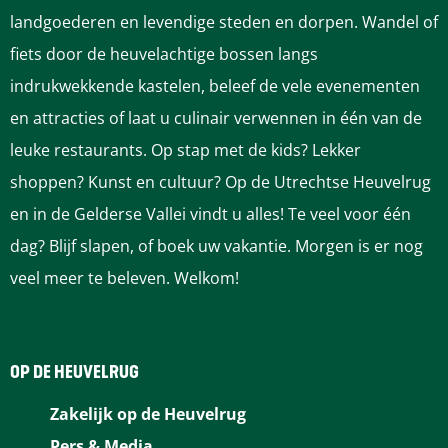
a
a
a
a
a
landgoederen en levendige steden en dorpen. Wandel of
g
g
g
g
g
fiets door de heuvelachtige bossen langs
i
i
i
i
i
indrukwekkende kastelen, beleef de vele evenementen
n
n
n
n
n
en attracties of laat u culinair verwennen in één van de
a
a
a
a
a
leuke restaurants. Op stap met de kids? Lekker
o
o
o
o
o
shoppen? Kunst en cultuur? Op de Utrechtse Heuvelrug
p
p
p
p
p
en in de Gelderse Vallei vindt u alles! Te veel voor één
F
P
L
e
W
dag? Blijf slapen, of boek uw vakantie. Morgen is er nog
a
i
i
-
h
veel meer te beleven. Welkom!
c
n
n
m
a
e
t
k
a
t
b
e
e
i
s
OP DE HEUVELRUG
o
r
d
l
A
Zakelijk op de Heuvelrug
o
e
I
p
Pers & Media