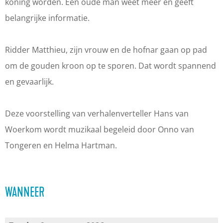
a
n
o
o
a
koning worden. Een oude man weet meer en geeft
n
v
n
o
n
belangrijke informatie.
K
a
v
n
K
a
n
a
v
a
Ridder Matthieu, zijn vrouw en de hofnar gaan op pad
r
K
n
a
r
om de gouden kroon op te sporen. Dat wordt spannend
e
a
K
n
e
en gevaarlijk.
l
r
a
K
l
d
e
r
a
d
Deze voorstelling van verhalenverteller Hans van
e
l
e
r
e
Woerkom wordt muzikaal begeleid door Onno van
G
d
l
e
G
Tongeren en Helma Hartman.
r
e
d
l
r
o
G
e
d
o
t
r
G
e
t
WANNEER
e
o
r
G
e