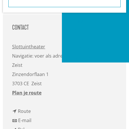
a
Heuvelrug?
g
VVV informatiepunten
e
Bucketlists
CONTACT
Wat is er vandaag te
doen?
Slottuintheater
Met een groep
Navigatie: voer als adres in Hernhuttersingel,
Gemeenten
Zeist
Zinzendorflaan 1
3703 CE
Zeist
n
Plan je route
a
n
a
Route
a
n
r
E-mail