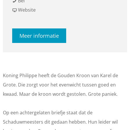
D
a
a
D
Bel
e
r
a
v
e
Website
G
D
r
a
G
o
e
D
n
o
Meer informatie
u
G
e
D
u
d
o
G
e
d
e
u
o
G
e
n
d
u
o
n
K
e
d
u
K
Koning Philippe heeft de Gouden Kroon van Karel de
r
n
e
d
r
Grote. Die zorgt voor het evenwicht tussen goed en
o
K
n
e
o
kwaad. Maar de kroon wordt gestolen. Grote paniek.
o
r
K
n
o
n
o
r
K
n
Op een achtergelaten briefje staat dat de
v
o
o
r
v
Schaduwmeesters dit gedaan hebben. Hun leider wil