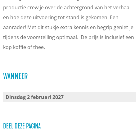
e
l
l
d
productie crew je over de achtergrond van het verhaal
i
e
e
i
en hoe deze uitvoering tot stand is gekomen. Een
d
i
i
n
aanrader! Met dit stukje extra kennis en begrip geniet je
i
d
d
g
tijdens de voorstelling optimaal. De prijs is inclusief een
n
i
i
N
kop koffie of thee.
g
n
n
o
N
g
g
r
WANNEER
o
N
N
a
r
o
o
a
r
r
Dinsdag 2 februari 2027
a
a
DEEL DEZE PAGINA