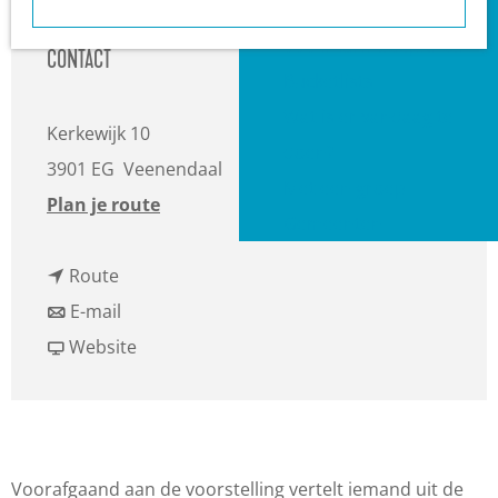
a
Heuvelrug?
g
VVV informatiepunten
CONTACT
e
Bucketlists
Wat is er vandaag te
Kerkewijk 10
doen?
3901 EG
Veenendaal
Met een groep
n
Plan je route
Gemeenten
a
n
a
Route
a
n
r
E-mail
a
a
v
I
Website
r
a
a
n
I
r
n
l
n
I
I
e
l
n
n
i
Voorafgaand aan de voorstelling vertelt iemand uit de