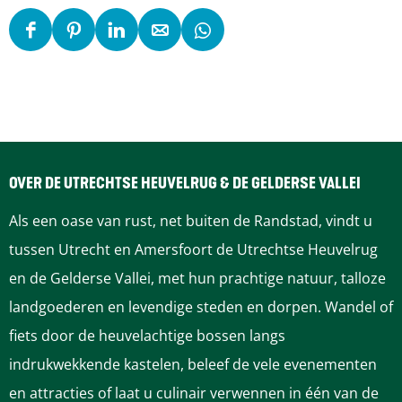
D
D
D
D
D
e
e
e
e
e
e
e
e
e
e
l
l
l
l
l
d
d
d
d
d
e
e
e
e
e
OVER DE UTRECHTSE HEUVELRUG & DE GELDERSE VALLEI
z
z
z
z
z
Als een oase van rust, net buiten de Randstad, vindt u
e
e
e
e
e
tussen Utrecht en Amersfoort de Utrechtse Heuvelrug
p
p
p
p
p
en de Gelderse Vallei, met hun prachtige natuur, talloze
a
a
a
a
a
landgoederen en levendige steden en dorpen. Wandel of
g
g
g
g
g
fiets door de heuvelachtige bossen langs
i
i
i
i
i
indrukwekkende kastelen, beleef de vele evenementen
n
n
n
n
n
en attracties of laat u culinair verwennen in één van de