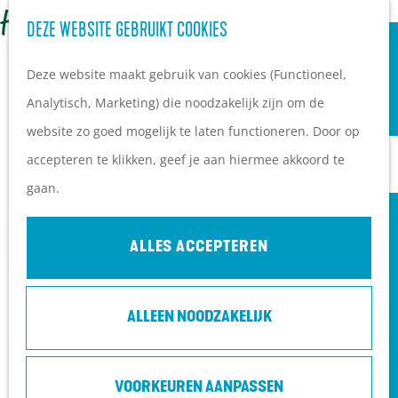
OVERNACHTEN
Z
DEZE WEBSITE GEBRUIKT COOKIES
G
Campings
o
M
a
Vakantieparken
Deze website maakt gebruik van cookies (Functioneel,
e
e
n
Hotels
Analytisch, Marketing) die noodzakelijk zijn om de
k
n
a
B&B's
website zo goed mogelijk te laten functioneren. Door op
e
u
a
accepteren te klikken, geef je aan hiermee akkoord te
n
r
PLAN JE BEZOEK
gaan.
d
Ontdekkingen van
e
bezoekers
ALLES ACCEPTEREN
h
De wolf op de Heuvelrug
o
Arrangementen en acties
ALLEEN NOODZAKELIJK
m
Blogs over de Heuvelrug
e
Praktische informatie
INLEIDING NORA
p
Hoe kom ik op de
VOORKEUREN AANPASSEN