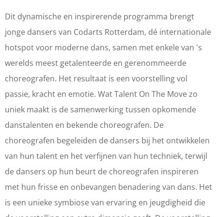
a
T
T
e
l
a
a
n
Dit dynamische en inspirerende programma brengt
e
l
l
t
jonge dansers van Codarts Rotterdam, dé internationale
n
e
e
o
hotspot voor moderne dans, samen met enkele van 's
t
n
n
n
werelds meest getalenteerde en gerenommeerde
o
t
t
t
choreografen. Het resultaat is een voorstelling vol
n
o
o
h
passie, kracht en emotie. Wat Talent On The Move zo
t
n
n
e
uniek maakt is de samenwerking tussen opkomende
h
t
t
M
danstalenten en bekende choreografen. De
e
h
h
o
choreografen begeleiden de dansers bij het ontwikkelen
M
e
e
v
van hun talent en het verfijnen van hun techniek, terwijl
o
M
M
e
de dansers op hun beurt de choreografen inspireren
v
o
o
2
met hun frisse en onbevangen benadering van dans. Het
e
v
v
0
is een unieke symbiose van ervaring en jeugdigheid die