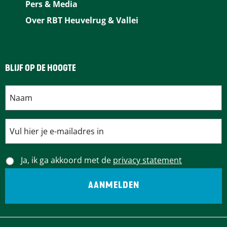
Pers & Media
k
s
n
p
Over RBT Heuvelrug & Vallei
t
BLIJF OP DE HOOGTE
Ja, ik ga akkoord met de
privacy statement