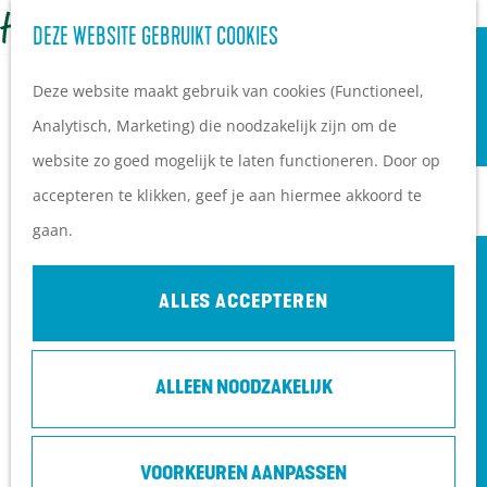
OVERNACHTEN
Z
DEZE WEBSITE GEBRUIKT COOKIES
G
Campings
o
M
a
Vakantieparken
Deze website maakt gebruik van cookies (Functioneel,
e
e
n
Hotels
Analytisch, Marketing) die noodzakelijk zijn om de
k
n
a
B&B's
website zo goed mogelijk te laten functioneren. Door op
e
u
a
accepteren te klikken, geef je aan hiermee akkoord te
n
r
PLAN JE BEZOEK
gaan.
d
Ontdekkingen van
e
bezoekers
ALLES ACCEPTEREN
h
De wolf op de Heuvelrug
o
Arrangementen en acties
ALLEEN NOODZAKELIJK
m
Blogs over de Heuvelrug
e
Praktische informatie
TALENT ON THE MOVE 2027 - HOLLAND
p
Hoe kom ik op de
DANCE FESTIVAL
VOORKEUREN AANPASSEN