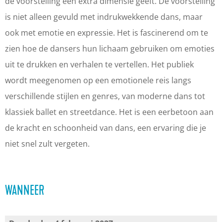
2
e
e
2
de voorstelling een extra dimensie geeft. De voorstelling
0
2
2
7
is niet alleen gevuld met indrukwekkende dans, maar
2
0
0
-
ook met emotie en expressie. Het is fascinerend om te
7
2
2
H
zien hoe de dansers hun lichaam gebruiken om emoties
-
7
7
o
uit te drukken en verhalen te vertellen. Het publiek
H
-
-
l
wordt meegenomen op een emotionele reis langs
o
H
H
l
verschillende stijlen en genres, van moderne dans tot
l
o
o
a
klassiek ballet en streetdance. Het is een eerbetoon aan
l
l
l
n
de kracht en schoonheid van dans, een ervaring die je
a
l
l
d
niet snel zult vergeten.
n
a
a
D
d
n
n
a
WANNEER
D
d
d
n
a
D
D
c