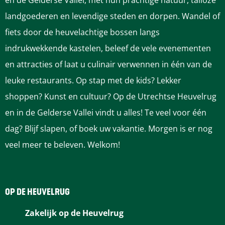
en de Gelderse Vallei, met hun prachtige natuur, talloze
a
a
a
a
a
landgoederen en levendige steden en dorpen. Wandel of
g
g
g
g
g
fiets door de heuvelachtige bossen langs
i
i
i
i
i
indrukwekkende kastelen, beleef de vele evenementen
n
n
n
n
n
en attracties of laat u culinair verwennen in één van de
a
a
a
a
a
leuke restaurants. Op stap met de kids? Lekker
o
o
o
o
o
shoppen? Kunst en cultuur? Op de Utrechtse Heuvelrug
p
p
p
p
p
en in de Gelderse Vallei vindt u alles! Te veel voor één
F
P
L
e
W
dag? Blijf slapen, of boek uw vakantie. Morgen is er nog
a
i
i
-
h
veel meer te beleven. Welkom!
c
n
n
m
a
e
t
k
a
t
b
e
e
i
s
OP DE HEUVELRUG
o
r
d
l
A
Zakelijk op de Heuvelrug
o
e
I
p