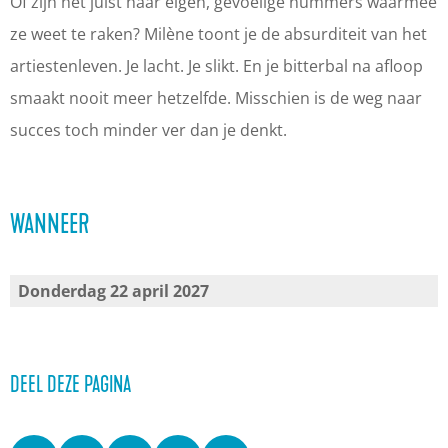
n
i
i
i
Of zijn het juist haar eigen, gevoelige nummers waarmee
g
n
n
n
ze weet te raken? Milène toont je de absurditeit van het
i
g
g
-
artiestenleven. Je lacht. Je slikt. En je bitterbal na afloop
n
i
i
M
smaakt nooit meer hetzelfde. Misschien is de weg naar
-
n
n
i
succes toch minder ver dan je denkt.
M
-
-
l
i
M
M
è
WANNEER
l
i
i
n
è
l
l
e
n
è
è
v
Donderdag 22 april 2027
e
n
n
a
v
e
e
n
a
v
v
d
DEEL DEZE PAGINA
n
a
a
e