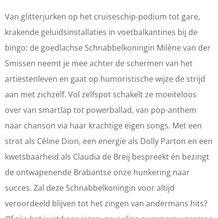
e
D
D
c
S
e
e
h
Van glitterjurken op het cruiseschip-podium tot gare,
c
S
S
n
krakende geluidsinstallaties in voetbalkantines bij de
h
c
c
a
bingo: de goedlachse Schnabbelkoningin Milène van der
n
h
h
b
Smissen neemt je mee achter de schermen van het
a
n
n
b
artiestenleven en gaat op humoristische wijze de strijd
b
a
a
e
aan met zichzelf. Vol zelfspot schakelt ze moeiteloos
b
b
b
l
over van smartlap tot powerballad, van pop-anthem
e
b
b
k
naar chanson via haar krachtige eigen songs. Met een
l
e
e
o
strot als Céline Dion, een energie als Dolly Parton en een
k
l
l
n
kwetsbaarheid als Claudia de Breij bespreekt én bezingt
o
k
k
i
de ontwapenende Brabantse onze hunkering naar
n
o
o
n
succes. Zal deze Schnabbelkoningin voor altijd
i
n
n
g
veroordeeld blijven tot het zingen van andermans hits?