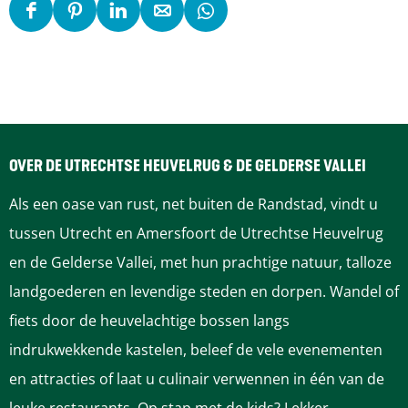
d
n
n
r
D
D
D
D
D
e
d
d
S
e
e
e
e
e
r
e
e
m
e
e
e
e
e
S
r
r
i
l
l
l
l
l
m
S
S
s
d
d
d
d
d
i
m
m
s
e
e
e
e
e
OVER DE UTRECHTSE HEUVELRUG & DE GELDERSE VALLEI
s
i
i
e
z
z
z
z
z
Als een oase van rust, net buiten de Randstad, vindt u
s
s
s
n
e
e
e
e
e
tussen Utrecht en Amersfoort de Utrechtse Heuvelrug
e
s
s
p
p
p
p
p
en de Gelderse Vallei, met hun prachtige natuur, talloze
n
e
e
a
a
a
a
a
landgoederen en levendige steden en dorpen. Wandel of
n
n
g
g
g
g
g
fiets door de heuvelachtige bossen langs
i
i
i
i
i
indrukwekkende kastelen, beleef de vele evenementen
n
n
n
n
n
en attracties of laat u culinair verwennen in één van de
a
a
a
a
a