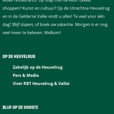
leuke restaurants. Op stap met de kids? Lekker
o
o
o
o
o
shoppen? Kunst en cultuur? Op de Utrechtse Heuvelrug
p
p
p
p
p
en in de Gelderse Vallei vindt u alles! Te veel voor één
F
P
L
e
W
dag? Blijf slapen, of boek uw vakantie. Morgen is er nog
a
i
i
-
h
veel meer te beleven. Welkom!
c
n
n
m
a
e
t
k
a
t
b
e
e
i
s
OP DE HEUVELRUG
o
r
d
l
A
Zakelijk op de Heuvelrug
o
e
I
p
Pers & Media
k
s
n
p
Over RBT Heuvelrug & Vallei
t
BLIJF OP DE HOOGTE