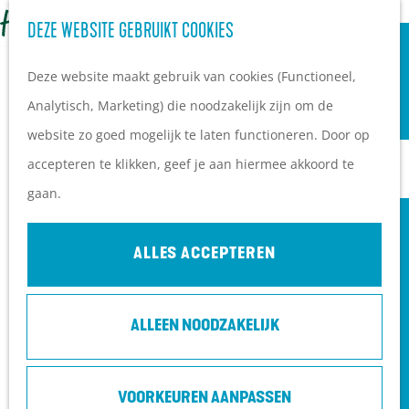
OVERNACHTEN
Z
DEZE WEBSITE GEBRUIKT COOKIES
G
Campings
o
M
a
Vakantieparken
Deze website maakt gebruik van cookies (Functioneel,
e
e
n
Hotels
Analytisch, Marketing) die noodzakelijk zijn om de
k
n
a
B&B's
website zo goed mogelijk te laten functioneren. Door op
e
u
a
accepteren te klikken, geef je aan hiermee akkoord te
n
r
PLAN JE BEZOEK
gaan.
d
Ontdekkingen van
e
bezoekers
ALLES ACCEPTEREN
h
De wolf op de Heuvelrug
o
Arrangementen en acties
ALLEEN NOODZAKELIJK
m
Blogs over de Heuvelrug
e
Praktische informatie
DE SCHNABBELKONINGIN - MILÈNE
p
Hoe kom ik op de
VAN DER SMISSEN
VOORKEUREN AANPASSEN