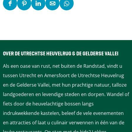
v
l
l
n
D
D
D
D
D
i
v
v
K
e
e
e
e
e
n
i
i
r
e
e
e
e
e
K
n
n
o
l
l
l
l
l
r
K
K
m
d
d
d
d
d
o
r
r
h
e
e
e
e
e
OVER DE UTRECHTSE HEUVELRUG & DE GELDERSE VALLEI
m
o
o
e
z
z
z
z
z
Als een oase van rust, net buiten de Randstad, vindt u
h
m
m
e
e
e
e
e
e
tussen Utrecht en Amersfoort de Utrechtse Heuvelrug
e
h
h
r
p
p
p
p
p
en de Gelderse Vallei, met hun prachtige natuur, talloze
e
e
e
e
a
a
a
a
a
landgoederen en levendige steden en dorpen. Wandel of
r
e
e
.
g
g
g
g
g
fiets door de heuvelachtige bossen langs
e
r
r
a
i
i
i
i
i
indrukwekkende kastelen, beleef de vele evenementen
.
e
e
.
n
n
n
n
n
en attracties of laat u culinair verwennen in één van de
a
.
.
a
a
a
a
a