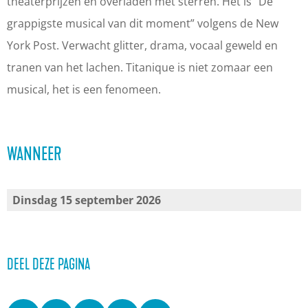
v
e
e
n
theaterprijzen en overladen met sterren. Het is “De
a
v
v
W
grappigste musical van dit moment” volgens de New
n
a
a
e
York Post. Verwacht glitter, drama, vocaal geweld en
W
n
n
g
tranen van het lachen. Titanique is niet zomaar een
e
W
W
b
musical, het is een fenomeen.
g
e
e
e
b
g
g
r
WANNEER
e
b
b
g
r
e
e
,
g
r
r
C
Dinsdag 15 september 2026
,
g
g
a
C
,
,
l
a
C
C
v
DEEL DEZE PAGINA
l
a
a
i