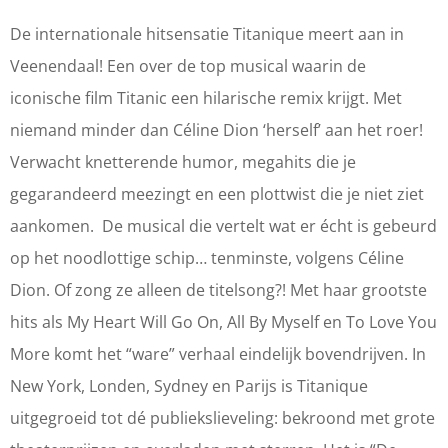
i
T
T
a
t
i
i
n
De internationale hitsensatie Titanique meert aan in
a
t
t
i
Veenendaal! Een over de top musical waarin de
n
a
a
q
iconische film Titanic een hilarische remix krijgt. Met
i
n
n
u
niemand minder dan Céline Dion ‘herself’ aan het roer!
q
i
i
e
Verwacht knetterende humor, megahits die je
u
q
q
-
gegarandeerd meezingt en een plottwist die je niet ziet
e
u
u
R
aankomen. De musical die vertelt wat er écht is gebeurd
-
e
e
e
op het noodlottige schip… tenminste, volgens Céline
R
-
-
n
Dion. Of zong ze alleen de titelsong?! Met haar grootste
e
R
R
é
hits als My Heart Will Go On, All By Myself en To Love You
n
e
e
e
More komt het “ware” verhaal eindelijk bovendrijven. In
é
n
n
v
New York, Londen, Sydney en Parijs is Titanique
e
é
é
a
uitgegroeid tot dé publiekslieveling: bekroond met grote