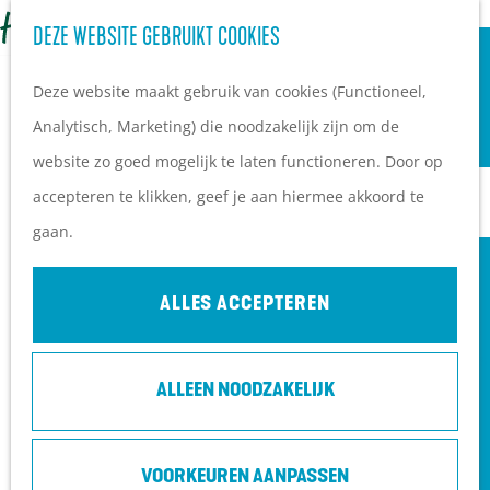
OVERNACHTEN
Z
DEZE WEBSITE GEBRUIKT COOKIES
G
Campings
o
M
a
Vakantieparken
Deze website maakt gebruik van cookies (Functioneel,
e
e
n
Hotels
Analytisch, Marketing) die noodzakelijk zijn om de
k
n
a
B&B's
website zo goed mogelijk te laten functioneren. Door op
e
u
a
accepteren te klikken, geef je aan hiermee akkoord te
n
r
PLAN JE BEZOEK
gaan.
d
Ontdekkingen van
e
bezoekers
ALLES ACCEPTEREN
h
De wolf op de Heuvelrug
o
Arrangementen en acties
ALLEEN NOODZAKELIJK
m
Blogs over de Heuvelrug
e
Praktische informatie
TITANIQUE - RENÉE VAN WEGBERG,
p
Hoe kom ik op de
CALVIN KROMHEER E.A.
VOORKEUREN AANPASSEN