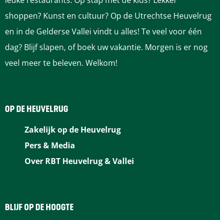
leuke restaurants. Op stap met de kids? Lekker
.
a
a
o
o
o
o
o
shoppen? Kunst en cultuur? Op de Utrechtse Heuvelrug
.
.
p
p
p
p
p
en in de Gelderse Vallei vindt u alles! Te veel voor één
F
P
L
e
W
dag? Blijf slapen, of boek uw vakantie. Morgen is er nog
a
i
i
-
h
veel meer te beleven. Welkom!
c
n
n
m
a
e
t
k
a
t
b
e
e
i
s
OP DE HEUVELRUG
o
r
d
l
A
Zakelijk op de Heuvelrug
o
e
I
p
Pers & Media
k
s
n
p
Over RBT Heuvelrug & Vallei
t
BLIJF OP DE HOOGTE